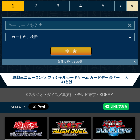
1
2
3
4
5
›
»
検 索
∧
条件を絞って検索
遊戯王ニューロン(オフィシャルカードゲーム カードデータベー
∧
ス)とは
©スタジオ・ダイス／集英社・テレビ東京・KONAMI
SHARE: