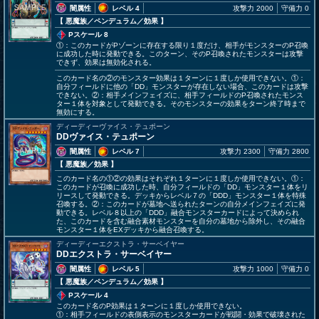
闇属性
レベル 4
攻撃力 2000
守備力 0
【 悪魔族
／ペンデュラム／効果
】
Pスケール 8
①：このカードがPゾーンに存在する限り１度だけ、相手がモンスターのP召喚
に成功した時に発動できる。このターン、そのP召喚されたモンスターは攻撃
できず、効果は無効化される。
このカード名の②のモンスター効果は１ターンに１度しか使用できない。①：
自分フィールドに他の「DD」モンスターが存在しない場合、このカードは攻撃
できない。②：相手メインフェイズに、相手フィールドのP召喚されたモンス
ター１体を対象として発動できる。そのモンスターの効果をターン終了時まで
無効にする。
ディーディーヴァイス・テュポーン
DDヴァイス・テュポーン
闇属性
レベル 7
攻撃力 2300
守備力 2800
【 悪魔族
／効果
】
このカード名の①②の効果はそれぞれ１ターンに１度しか使用できない。①：
このカードが召喚に成功した時、自分フィールドの「DD」モンスター１体をリ
リースして発動できる。デッキからレベル７の「DDD」モンスター１体を特殊
召喚する。②：このカードが墓地へ送られたターンの自分メインフェイズに発
動できる。レベル８以上の「DDD」融合モンスターカードによって決められ
た、このカードを含む融合素材モンスターを自分の墓地から除外し、その融合
モンスター１体をEXデッキから融合召喚する。
ディーディーエクストラ・サーベイヤー
DDエクストラ・サーベイヤー
闇属性
レベル 5
攻撃力 1000
守備力 0
【 悪魔族
／ペンデュラム／効果
】
Pスケール 4
このカード名のP効果は１ターンに１度しか使用できない。
①：相手フィールドの表側表示のモンスターカードが戦闘・効果で破壊された