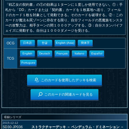
「戦乙女の契約書」の①の効果は１ターンに１度しか使用できない。①：手
札から「DD」カードまたは「契約書」カードを１枚墓地へ送り、フィール
ドのカード１枚を対象として発動できる。そのカードを破壊する。②：この
カードが魔法＆罠ゾーンに存在する限り、自分フィールドの悪魔族モンスタ
ーの攻撃力は、相手ターンの間１０００アップする。③：自分スタンバイフ
ェイズに発動する。自分は１０００ダメージを受ける。
OCG
日本語
한글
English (Asia)
簡体字
English
Deutsch
Français
Italiano
Español
TCG
Portugues
このカードを使用したデッキを検索
このカードの関連カードを見る
収録シリーズ
2015-12-12
SD30-JP036
ストラクチャーデッキ － ペンデュラム・ドミネーション －