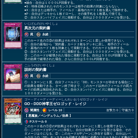
●融合：自分は１０００LP回復する。
●S：特殊召喚されたそのモンスターは相手の効果の対象にならない。
●X：自分または相手の、フィールド・墓地のカード１枚を選んで除外する。
●P：自分はデッキから１枚ドローし、その後手札を１枚選んで捨てる。
②：自分スタンバイフェイズに発動する。自分は２０００ダメージを受ける。
いじげんのけいやくしょ
異次元の契約書
罠
永続
このカード名の①③の効果はそれぞれ１ターンに１度しか使用できない。
①：自分の墓地から「契約書」カード２枚をデッキに戻し、相手のフィール
ド・墓地のカード１枚を対象として発動できる。そのカードを除外する。
②：自分スタンバイフェイズに発動する。自分は１０００ダメージを受ける。
③：このカードが破壊された場合に発動できる。自分は５００LP回復する。相
手の効果で破壊された場合、さらに自分は５００LP回復する。
ごふうのけいやくしょ
誤封の契約書
罠
永続
①：１ターンに１度、自分フィールドに「DD」モンスターが存在する場合にこ
の効果を発動できる。ターン終了時まで、このカード以外のフィールドの罠カ
ードの効果は無効化される。②：自分スタンバイフェイズに発動する。自分は
１０００ダメージを受ける。
ゴー－ディーディーディーしんれいおうゼロゴッド・レイジ
GO－DDD神零王ゼロゴッド・レイジ
闇属性
レベル 10
攻撃力 0
守備力 0
【 悪魔族
／ペンデュラム／効果
】
Pスケール 0
このカード名の①②のP効果はそれぞれ１ターンに１度しか使用できない。
①：このカードがPゾーンに存在し、自分が効果ダメージを受ける場合、その
ダメージは０になる。②：このカードがPゾーンに存在する限り、自分はレベ
ル５以上の「DD」モンスターを召喚する場合に必要なリリースをなくす事がで