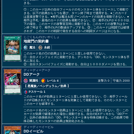
きる。
①：このカード以外の自分フィールドのモンスター１体をリリースして発動で
きる。以下の効果から１つを選び、ターン終了時まで適用する。●このカード
は直接攻撃できる。●相手は魔法＆罠ゾーンのカードの効果を発動できない。●
相手は手札・墓地のカードの効果を発動できない。②：相手のLPが４０００以
下の場合、このカードの攻撃宣言時に発動できる。このカードの攻撃力はター
ン終了時まで、相手のLPの数値分アップする。③：このカードは戦闘では破壊
されず、このカードの戦闘で発生する自分への戦闘ダメージは０になる。
じごくもんのけいやくしょ
地獄門の契約書
魔法
永続
このカード名の①の効果は１ターンに１度しか使用できない。
①：自分メインフェイズに発動できる。デッキから「DD」モンスター１体を手
札に加える。
②：自分スタンバイフェイズに発動する。自分は１０００ダメージを受ける。
ディーディーアーク
DDアーク
闇属性
レベル 4
攻撃力 0
守備力 2000
【 悪魔族
／ペンデュラム／効果
】
Pスケール 1
このカード名のP効果は１ターンに１度しか使用できない。①：相手フィール
ドのP召喚されたモンスター１体を対象として発動できる。そのモンスターと
このカードを破壊する。
このカード名のモンスター効果は１ターンに１度しか使用できない。①：この
カードが効果で破壊された場合に発動できる。自分のEXデッキから「DDアー
ク」以外の表側表示の「DD」Pモンスター１体を特殊召喚する。この効果で特
殊召喚したモンスターの効果は無効化される。
ディーディーイービル
DDイービル