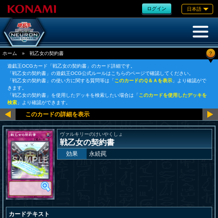
ログイン
日本語
?
ホーム
»
戦乙女の契約書
遊戯王OCGカード「戦乙女の契約書」のカード詳細です。
「戦乙女の契約書」の遊戯王OCG公式ルールはこちらのページで確認してください。
「戦乙女の契約書」の使い方に関する質問等は「
このカードのＱ＆Ａを表示
」より確認がで
きます。
「戦乙女の契約書」を使用したデッキを検索したい場合は「
このカードを使用したデッキを
検索
」より確認ができます。
ヴァルキリーのけいやくしょ
戦乙女の契約書
効果
永続罠
カードテキスト