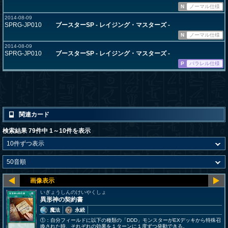
N
ノーマル仕様
2014-08-09
SPRG-JP010
ブースターSP - レイジング・マスターズ -
N
ノーマル仕様
2014-08-09
SPRG-JP010
ブースターSP - レイジング・マスターズ -
P
パラレル仕様
関連カード
検索結果 79件中 1～10件を表示
いぎょうしんのけいやくしょ
異形神の契約書
魔法
永続
①：自分フィールドに以下の種類の「DDD」モンスターがEXデッキから特殊召
喚された時、それぞれの効果を１ターンに１度ずつ発動できる。