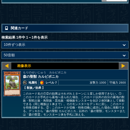
関連カード
検索結果 1件中 1～1件を表示
もりのせいじゅう カルピポニカ
森の聖獣 カルピポニカ
地属性
レベル 7
攻撃力 1000
守備力 2600
【 獣族
／効果
】
このカード名の①②の効果はそれぞれ１ターンに１度しか使用できない。①：
このカードが手札から墓地へ送られた場合、このカード以外の自分の墓地の獣
族・獣戦士族・鳥獣族・昆虫族・植物族モンスターを合計２体対象として発動
できる（同じ種族は１体まで）。そのモンスターをデッキに戻し、このカード
を特殊召喚する。②：このカードが召喚・特殊召喚に成功した場合に発動でき
る。デッキから「森の聖獣 カルピポニカ」以外の「森の聖獣」モンスターまた
は「森の聖霊」モンスター１体を手札に加える。