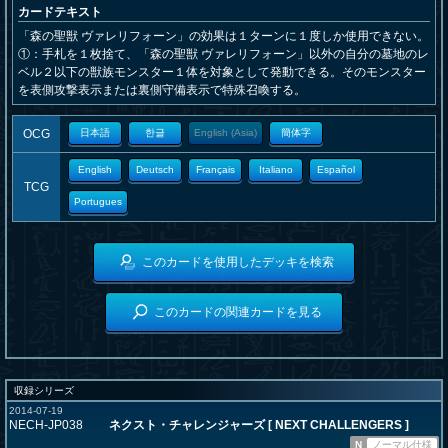
カードテキスト
「森の聖獣 ヴァレリフォーン」の効果は１ターンに１度しか使用できない。
①：手札を１枚捨て、「森の聖獣 ヴァレリフォーン」以外の自分の墓地のレ
ベル２以下の獣族モンスター１体を対象として発動できる。そのモンスター
を表側攻撃表示または裏側守備表示で特殊召喚する。
OCG
日本語
한글
English (Asia)
簡体字
English
Deutsch
Français
Italiano
Español
TCG
Portugues
このカードを使用したデッキを検索
このカードの関連カードを見る
収録シリーズ
2014-07-19
NECH-JP038
ネクスト・チャレンジャーズ [ NEXT CHALLENGERS ]
N
ノーマル仕様