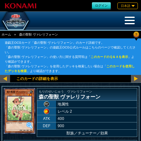
ログイン
日本語
?
ホーム
»
森の聖獣 ヴァレリフォーン
遊戯王OCGカード「森の聖獣 ヴァレリフォーン」のカード詳細です。
「森の聖獣 ヴァレリフォーン」の遊戯王OCG公式ルールはこちらのページで確認してくださ
い。
「森の聖獣 ヴァレリフォーン」の使い方に関する質問等は「
このカードのＱ＆Ａを表示
」よ
り確認ができます。
「森の聖獣 ヴァレリフォーン」を使用したデッキを検索したい場合は「
このカードを使用し
たデッキを検索
」より確認ができます。
もりのせいじゅう ヴァレリフォーン
森の聖獣 ヴァレリフォーン
地属性
レベル 2
ATK
400
DEF
900
獣族
／
チューナー／効果