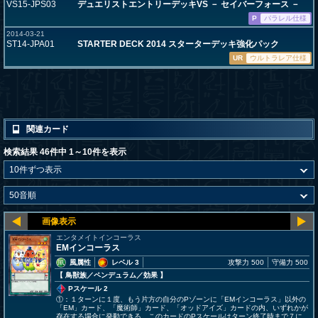
VS15-JPS03
デュエリストエントリーデッキVS － セイバーフォース －
P
パラレル仕様
2014-03-21
ST14-JPA01
STARTER DECK 2014 スターターデッキ強化パック
UR
ウルトラレア仕様
関連カード
検索結果 46件中 1～10件を表示
エンタメイトインコーラス
EMインコーラス
風属性
レベル 3
攻撃力 500
守備力 500
【 鳥獣族
／ペンデュラム／効果
】
Pスケール 2
①：１ターンに１度、もう片方の自分のPゾーンに「EMインコーラス」以外の
「EM」カード、「魔術師」カード、「オッドアイズ」カードの内、いずれかが
存在する場合に発動できる。このカードのPスケールはターン終了時まで７に