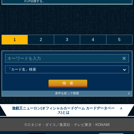
０LP回復する。
1
2
3
4
5
検 索
∧
条件を絞って検索
遊戯王ニューロン(オフィシャルカードゲーム カードデータベー
∧
ス)とは
©スタジオ・ダイス／集英社・テレビ東京・KONAMI