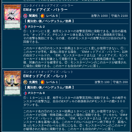
エンタメイトオッドアイズ・バトラー
EMオッドアイズ・バトラー
闇属性
レベル 5
攻撃力 1000
守備力 2100
【 魔法使い族
／ペンデュラム／効果
】
Pスケール 2
①：１ターンに１度、相手モンスターの攻撃宣言時に発動できる。自分の墓地
から「オッドアイズ」Pモンスター１体を選んでEXデッキに表側表示で加え、
その攻撃を無効にする。その後、そのPモンスターの攻撃力分だけ自分のLPを
回復できる。
このカード名の①のモンスター効果は１ターンに１度しか使用できない。①：
このカードが手札・墓地に存在する場合、「EMオッドアイズ・バトラー」以外
の自分フィールドの、「EM」モンスターカードまたは「オッドアイズ」モンス
ターカード１枚を対象として発動できる。このカードを特殊召喚する。その
後、対象のカードを破壊する。②：モンスターゾーンのこのカードが破壊され
た場合に発動できる。このカードを自分のPゾーンに置く。
エンタメイトオッドアイズ・バレット
EMオッドアイズ・バレット
光属性
レベル 1
攻撃力 100
守備力 200
【 魔法使い族
／ペンデュラム／効果
】
Pスケール 8
①：１ターンに１度、相手モンスターの攻撃宣言時に発動できる。その相手モ
ンスターの攻撃力は、自分のEXデッキの表側表示のPモンスターの数×３００
ダウンする。
このカード名の①のモンスター効果は１ターンに１度しか使用できない。①：
このカードが召喚・特殊召喚に成功した場合に発動できる。デッキから「EMオ
ッドアイズ・バレット」以外の、「EM」モンスターまたは「オッドアイズ」モ
ンスター１体を墓地へ送る。このカードのレベルはターン終了時まで、墓地へ
送ったモンスターのレベルと同じになる。②：モンスターゾーンのこのカード
が破壊された場合に発動できる。このカードを自分のPゾーンに置く。