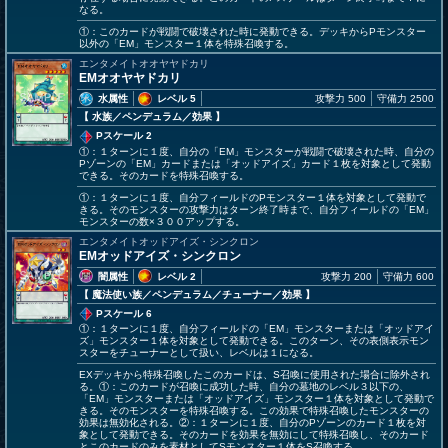
なる。
①：このカードが戦闘で破壊された時に発動できる。デッキからPモンスター
以外の「EM」モンスター１体を特殊召喚する。
エンタメイトオオヤヤドカリ
EMオオヤヤドカリ
水属性
レベル 5
攻撃力 500
守備力 2500
【 水族
／ペンデュラム／効果
】
Pスケール 2
①：１ターンに１度、自分の「EM」モンスターが戦闘で破壊された時、自分の
Pゾーンの「EM」カードまたは「オッドアイズ」カード１枚を対象として発動
できる。そのカードを特殊召喚する。
①：１ターンに１度、自分フィールドのPモンスター１体を対象として発動で
きる。そのモンスターの攻撃力はターン終了時まで、自分フィールドの「EM」
モンスターの数×３００アップする。
エンタメイトオッドアイズ・シンクロン
EMオッドアイズ・シンクロン
闇属性
レベル 2
攻撃力 200
守備力 600
【 魔法使い族
／ペンデュラム／チューナー／効果
】
Pスケール 6
①：１ターンに１度、自分フィールドの「EM」モンスターまたは「オッドアイ
ズ」モンスター１体を対象として発動できる。このターン、その表側表示モン
スターをチューナーとして扱い、レベルは１になる。
EXデッキから特殊召喚したこのカードは、S召喚に使用された場合に除外され
る。①：このカードが召喚に成功した時、自分の墓地のレベル３以下の、
「EM」モンスターまたは「オッドアイズ」モンスター１体を対象として発動で
きる。そのモンスターを特殊召喚する。この効果で特殊召喚したモンスターの
効果は無効化される。②：１ターンに１度、自分のPゾーンのカード１枚を対
象として発動できる。そのカードを効果を無効にして特殊召喚し、そのカード
とこのカードのみを素材としてSモンスター１体をS召喚する。