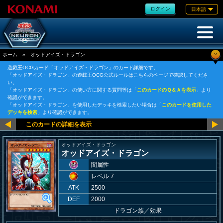
ログイン
日本語
?
ホーム
»
オッドアイズ・ドラゴン
遊戯王OCGカード「オッドアイズ・ドラゴン」のカード詳細です。
「オッドアイズ・ドラゴン」の遊戯王OCG公式ルールはこちらのページで確認してくださ
い。
「オッドアイズ・ドラゴン」の使い方に関する質問等は「
このカードのＱ＆Ａを表示
」より
確認ができます。
「オッドアイズ・ドラゴン」を使用したデッキを検索したい場合は「
このカードを使用した
デッキを検索
」より確認ができます。
オッドアイズ・ドラゴン
オッドアイズ・ドラゴン
闇属性
レベル 7
ATK
2500
DEF
2000
ドラゴン族
／
効果