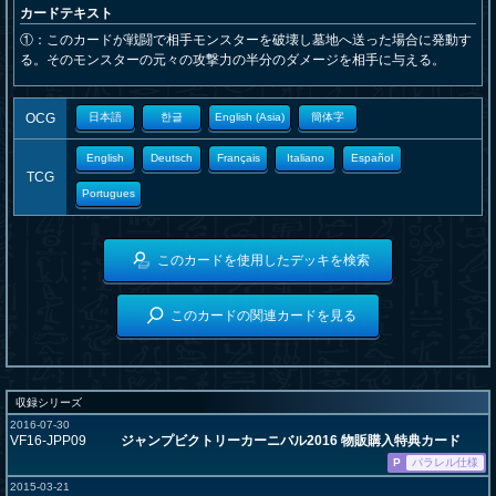
カードテキスト
①：このカードが戦闘で相手モンスターを破壊し墓地へ送った場合に発動す
る。そのモンスターの元々の攻撃力の半分のダメージを相手に与える。
OCG
日本語
한글
English (Asia)
簡体字
English
Deutsch
Français
Italiano
Español
TCG
Portugues
このカードを使用したデッキを検索
このカードの関連カードを見る
収録シリーズ
2016-07-30
VF16-JPP09
ジャンプビクトリーカーニバル2016 物販購入特典カード
P
パラレル仕様
2015-03-21