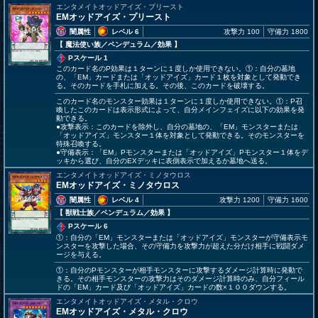
エンタメイトオッドアイズ・プリースト
EMオッドアイズ・プリースト
闇属性
レベル 6
攻撃力 100
守備力 1800
【 魔法使い族
／ペンデュラム／効果
】
Pスケール 1
このカード名のP効果は１ターンに１度しか使用できない。①：自分の墓地
の、「EM」カードまたは「オッドアイズ」カード１枚を対象として発動でき
る。そのカードを手札に加える。その後、このカードを破壊する。
このカード名のモンスター効果は１ターンに１度しか使用できない。①：P召
喚したこのカードは表示形式によって、自分メインフェイズに以下の効果を発
動できる。
●攻撃表示：このカードを除外し、自分の墓地の、「EM」モンスターまたは
「オッドアイズ」モンスター１体を対象として発動できる。そのモンスターを
特殊召喚する。
●守備表示：「EM」Pモンスターまたは「オッドアイズ」Pモンスター１体をデ
ッキから選び、自分のEXデッキに表側表示で加えるか墓地へ送る。
エンタメイトオッドアイズ・ミノタウロス
EMオッドアイズ・ミノタウロス
闇属性
レベル 4
攻撃力 1200
守備力 1600
【 獣戦士族
／ペンデュラム／効果
】
Pスケール 6
①：自分の「EM」モンスターまたは「オッドアイズ」モンスターが守備表示モ
ンスターを攻撃した場合、その守備力を攻撃力が超えた分だけ相手に戦闘ダメ
ージを与える。
①：自分のPモンスターが相手モンスターに攻撃するダメージ計算時に発動で
きる。その相手モンスターの攻撃力はそのダメージ計算時のみ、自分フィール
ドの「EM」カード及び「オッドアイズ」カードの数×１００ダウンする。
エンタメイトオッドアイズ・メタル・クロウ
EMオッドアイズ・メタル・クロウ