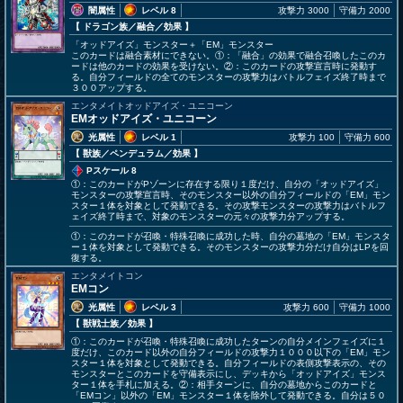
闇属性
レベル 8
攻撃力 3000
守備力 2000
【 ドラゴン族
／融合／効果
】
「オッドアイズ」モンスター＋「EM」モンスター
このカードは融合素材にできない。①：「融合」の効果で融合召喚したこのカ
ードは他のカードの効果を受けない。②：このカードの攻撃宣言時に発動す
る。自分フィールドの全てのモンスターの攻撃力はバトルフェイズ終了時まで
３００アップする。
エンタメイトオッドアイズ・ユニコーン
EMオッドアイズ・ユニコーン
光属性
レベル 1
攻撃力 100
守備力 600
【 獣族
／ペンデュラム／効果
】
Pスケール 8
①：このカードがPゾーンに存在する限り１度だけ、自分の「オッドアイズ」
モンスターの攻撃宣言時、そのモンスター以外の自分フィールドの「EM」モン
スター１体を対象として発動できる。その攻撃モンスターの攻撃力はバトルフ
ェイズ終了時まで、対象のモンスターの元々の攻撃力分アップする。
①：このカードが召喚・特殊召喚に成功した時、自分の墓地の「EM」モンスタ
ー１体を対象として発動できる。そのモンスターの攻撃力分だけ自分はLPを回
復する。
エンタメイトコン
EMコン
光属性
レベル 3
攻撃力 600
守備力 1000
【 獣戦士族
／効果
】
①：このカードが召喚・特殊召喚に成功したターンの自分メインフェイズに１
度だけ、このカード以外の自分フィールドの攻撃力１０００以下の「EM」モン
スター１体を対象として発動できる。自分フィールドの表側攻撃表示の、その
モンスターとこのカードを守備表示にし、デッキから「オッドアイズ」モンス
ター１体を手札に加える。②：相手ターンに、自分の墓地からこのカードと
「EMコン」以外の「EM」モンスター１体を除外して発動できる。自分は５０