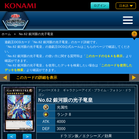
ログイン
日本語
?
ホーム
»
No.62 銀河眼の光子竜皇
遊戯王OCGカード「No.62 銀河眼の光子竜皇」のカード詳細です。
「No.62 銀河眼の光子竜皇」の遊戯王OCG公式ルールはこちらのページで確認してくださ
い。
「No.62 銀河眼の光子竜皇」の使い方に関する質問等は「
このカードのＱ＆Ａを表示
」より
確認ができます。
「No.62 銀河眼の光子竜皇」を使用したデッキを検索したい場合は「
このカードを使用した
デッキを検索
」より確認ができます。
ナンバーズ６２ ギャラクシーアイズ・プライム・フォトン・ドラ
ゴン
No.62 銀河眼の光子竜皇
光属性
ランク 8
ATK
4000
DEF
3000
ドラゴン族
／
エクシーズ／効果
<
>