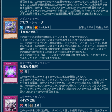
殊召喚する。このカードのレベルは見せたモンスターのランクの数値と同じに
なる。この効果で特殊召喚したこのカードがモンスターゾーンに表側表示で存
在する限り、自分は「No.」XモンスターしかEXデッキから特殊召喚できな
い。②：フィールドのこのカードを素材としてX召喚した「No.」モンスターは
以下の効果を得る。●このカードは戦闘及び相手の効果では破壊されない。
アビス・シャーク
アビス・シャーク
水属性
レベル 5
攻撃力 1200
守備力 700
【 魚族
／効果
】
このカード名の①の効果は１ターンに１度しか使用できない。
①：自分フィールドのモンスターが水属性モンスターのみの場合に発動でき
る。このカードを手札から特殊召喚し、デッキから「アビス・シャーク」以外
のレベル３～５の魚族モンスター１体を手札に加える。このターン、自分は水
属性モンスターしか特殊召喚できず、自分の「No.」モンスターがモンスター
との戦闘で相手に与える戦闘ダメージは１度だけ倍になる。
②：このカードを「No.」モンスターのX召喚に使用する場合、このカードのレ
ベルを３か４として扱う事ができる。
エターナル・ギャラクシー
永遠なる銀河
罠
このカード名のカードは１ターンに１枚しか発動できない。
①：自分フィールドに「フォトン」モンスターか「ギャラクシー」モンスター
が存在する場合、自分フィールドのXモンスター１体を対象として発動でき
る。その自分のモンスターよりランクが４つ高い、「フォトン」Xモンスター
か「ギャラクシー」Xモンスター１体を、対象のモンスターの上に重ねてX召喚
扱いでEXデッキから特殊召喚する。
エターナル・セブンス
不朽の七皇
罠
永続
このカード名の①の効果は１ターンに１度しか使用できない。①：自分フィー