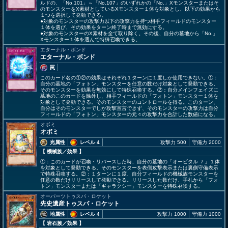
ルドの、「No.101」～「No.107」のいずれかの「No.」Xモンスターまたはそ
のモンスターをX素材としているXモンスター１体を対象とし、以下の効果から
１つを選択して発動できる。
●対象のモンスターの攻撃力以下の攻撃力を持つ相手フィールドのモンスター
１体を選び、その効果をターン終了時まで無効にする。
●対象のモンスターのX素材を全て取り除く。その後、自分の墓地から「No.」
Xモンスター１体を選んで特殊召喚できる。
エターナル・ボンド
エターナル・ボンド
罠
このカード名の①②の効果はそれぞれ１ターンに１度しか使用できない。①：
自分の墓地の「フォトン」モンスターを任意の数だけ対象として発動できる。
そのモンスターを効果を無効にして特殊召喚する。②：自分メインフェイズに
墓地のこのカードを除外し、相手フィールドの「フォトン」モンスター１体を
対象として発動できる。そのモンスターのコントロールを得る。このターン、
自分はそのモンスターでしか攻撃宣言できず、そのモンスターの攻撃力は自分
フィールドの「フォトン」モンスターの元々の攻撃力を合計した数値になる。
オボミ
オボミ
光属性
レベル 4
攻撃力 500
守備力 2000
【 機械族
／効果
】
①：このカードが召喚・リバースした時、自分の墓地の「オービタル ７」１体
を対象として発動できる。そのモンスターを表側攻撃表示または裏側守備表示
で特殊召喚する。②：１ターンに１度、自分フィールドの機械族モンスターを
任意の数だけリリースして発動できる。リリースした数だけ、手札から「フォ
トン」モンスターまたは「ギャラクシー」モンスターを特殊召喚する。
オーパーツトゥスパ・ロケット
先史遺産トゥスパ・ロケット
地属性
レベル 4
攻撃力 1000
守備力 1000
【 岩石族
／効果
】