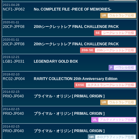
2021-04-28
NCF1-JP062
No. COMPLETE FILE -PIECE OF MEMORIES-
UR
ウルトラレア仕様
2020-01-11
20CP-JPF08
20thシークレットレア FINAL CHALLENGE PACK
SE
シークレットレア仕様
2020-01-11
20CP-JPF08
20thシークレットレア FINAL CHALLENGE PACK
20th SE
20thシークレットレア仕様
2019-12-21
LGB1-JP031
LEGENDARY GOLD BOX
P
パラレル仕様
2018-02-10
RC02-JP004
RARITY COLLECTION 20th Anniversary Edition
EXSE
エクストラシークレットレア仕様
2014-02-15
PRIO-JP040
プライマル・オリジン [ PRIMAL ORIGIN ]
UR
ウルトラレア仕様
2014-02-15
PRIO-JP040
プライマル・オリジン [ PRIMAL ORIGIN ]
UL
アルティメットレア仕様
2014-02-15
PRIO-JP040
プライマル・オリジン [ PRIMAL ORIGIN ]
HR
ホログラフィックレア仕様