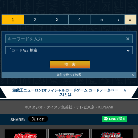
1
2
3
4
5
›
»
検 索
∧
条件を絞って検索
遊戯王ニューロン(オフィシャルカードゲーム カードデータベー
∧
ス)とは
©スタジオ・ダイス／集英社・テレビ東京・KONAMI
SHARE: