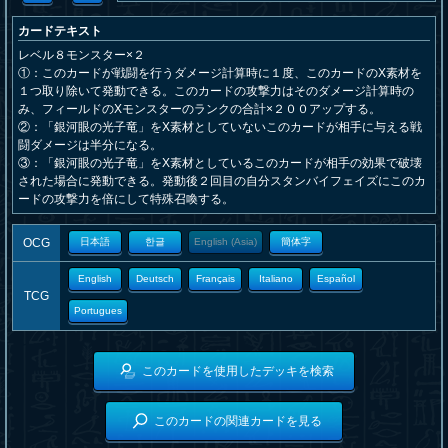
カードテキスト
レベル８モンスター×２
①：このカードが戦闘を行うダメージ計算時に１度、このカードのX素材を
１つ取り除いて発動できる。このカードの攻撃力はそのダメージ計算時の
み、フィールドのXモンスターのランクの合計×２００アップする。
②：「銀河眼の光子竜」をX素材としていないこのカードが相手に与える戦
闘ダメージは半分になる。
③：「銀河眼の光子竜」をX素材としているこのカードが相手の効果で破壊
された場合に発動できる。発動後２回目の自分スタンバイフェイズにこのカ
ードの攻撃力を倍にして特殊召喚する。
OCG
日本語
한글
English (Asia)
簡体字
English
Deutsch
Français
Italiano
Español
TCG
Portugues
このカードを使用したデッキを検索
このカードの関連カードを見る