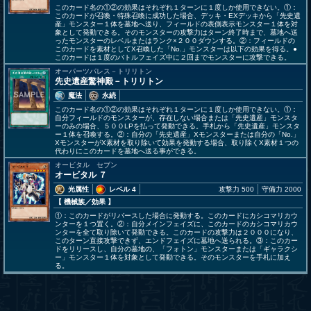
このカード名の①②の効果はそれぞれ１ターンに１度しか使用できない。①：
このカードが召喚・特殊召喚に成功した場合、デッキ・EXデッキから「先史遺
産」モンスター１体を墓地へ送り、フィールドの表側表示モンスター１体を対
象として発動できる。そのモンスターの攻撃力はターン終了時まで、墓地へ送
ったモンスターのレベルまたはランク×２００ダウンする。②：フィールドの
このカードを素材としてX召喚した「No.」モンスターは以下の効果を得る。●
このカードは１度のバトルフェイズ中に２回までモンスターに攻撃できる。
オーパーツパレス－トリリトン
先史遺産驚神殿－トリリトン
魔法
永続
このカード名の①②の効果はそれぞれ１ターンに１度しか使用できない。①：
自分フィールドのモンスターが、存在しない場合または「先史遺産」モンスタ
ーのみの場合、５００LPを払って発動できる。手札から「先史遺産」モンスタ
ー１体を召喚する。②：自分の「先史遺産」Xモンスターまたは自分の「No.」
XモンスターがX素材を取り除いて効果を発動する場合、取り除くX素材１つの
代わりにこのカードを墓地へ送る事ができる。
オービタル セブン
オービタル ７
光属性
レベル 4
攻撃力 500
守備力 2000
【 機械族
／効果
】
①：このカードがリバースした場合に発動する。このカードにカシコマリカウ
ンターを１つ置く。②：自分メインフェイズに、このカードのカシコマリカウ
ンターを全て取り除いて発動できる。このカードの攻撃力は２０００になり、
このターン直接攻撃できず、エンドフェイズに墓地へ送られる。③：このカー
ドをリリースし、自分の墓地の、「フォトン」モンスターまたは「ギャラクシ
ー」モンスター１体を対象として発動できる。そのモンスターを手札に加え
る。