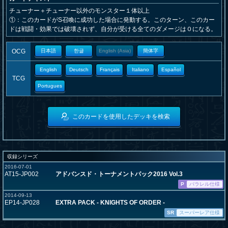
チューナー＋チューナー以外のモンスター１体以上
①：このカードがS召喚に成功した場合に発動する。このターン、このカー
ドは戦闘・効果では破壊されず、自分が受ける全てのダメージは０になる。
OCG
日本語
한글
English (Asia)
簡体字
English
Deutsch
Français
Italiano
Español
TCG
Portugues
このカードを使用したデッキを検索
収録シリーズ
2016-07-01
AT15-JP002
アドバンスド・トーナメントパック2016 Vol.3
P
パラレル仕様
2014-09-13
EP14-JP028
EXTRA PACK - KNIGHTS OF ORDER -
SR
スーパーレア仕様