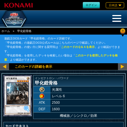
ログイン
日本語
?
ホーム
»
甲化鎧骨格
遊戯王OCGカード「甲化鎧骨格」のカード詳細です。
「甲化鎧骨格」の遊戯王OCG公式ルールはこちらのページで確認してください。
「甲化鎧骨格」の使い方に関する質問等は「
このカードのＱ＆Ａを表示
」より確認ができま
す。
「甲化鎧骨格」を使用したデッキを検索したい場合は「
このカードを使用したデッキを検
索
」より確認ができます。
インゼクトロン・パワード
甲化鎧骨格
光属性
レベル 6
ATK
2500
DEF
1600
機械族
／
シンクロ／効果
カードテキスト