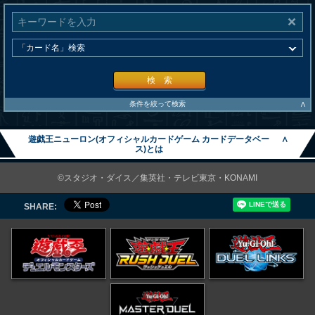
検 索
∧
条件を絞って検索
遊戯王ニューロン(オフィシャルカードゲーム カードデータベー
∧
ス)とは
©スタジオ・ダイス／集英社・テレビ東京・KONAMI
SHARE: