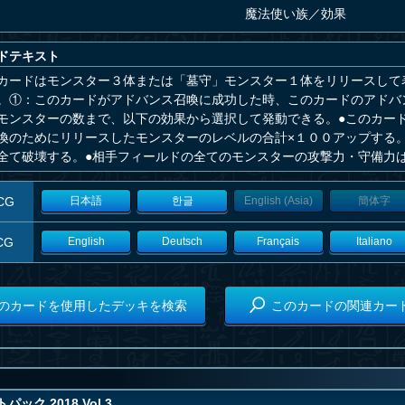
魔法使い族
／
効果
ドテキスト
カードはモンスター３体または「墓守」モンスター１体をリリースして
。①：このカードがアドバンス召喚に成功した時、このカードのアドバ
モンスターの数まで、以下の効果から選択して発動できる。●このカー
喚のためにリリースしたモンスターのレベルの合計×１００アップする
全て破壊する。●相手フィールドの全てのモンスターの攻撃力・守備力
CG
日本語
한글
English (Asia)
簡体字
CG
English
Deutsch
Français
Italiano
のカードを使用したデッキを検索
このカードの関連カー
ック 2018 Vol.3