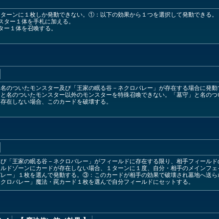
１ターンに１枚しか発動できない。①：以下の効果から１つを選択して発動できる。
スター１体を手札に加える。
ター１体を召喚する。
と名のついたモンスター及び「王家の眠る谷－ネクロバレー」が存在する場合に発動
」と名のついたモンスター以外のモンスターを特殊召喚できない。「墓守」と名のつ
に存在しない場合、このカードを破壊する。
及び「王家の眠る谷－ネクロバレー」がフィールドに存在する限り、相手フィールド
ールドゾーンにカードが存在しない場合、１ターンに１度、自分・相手のメインフェ
バレー」１枚を選んで発動する。③：このカードが相手の効果で破壊され墓地へ送ら
ネクロバレー」魔法・罠カード１枚を選んで自分フィールドにセットする。