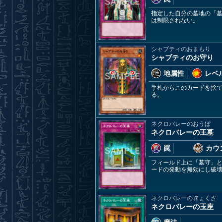
指定した自分の墓地の「
は制限されない。
シャブティのおまもり
シャブティのお守り
地属性
レベル
手札からこのカードを捨
る。
ネクロバレーのおうぼ
ネクロバレーの王墓
罠
カウ
フィールド上に「墓守」
ードの発動を無効にし破
ネクロバレーのぎょくざ
ネクロバレーの玉座