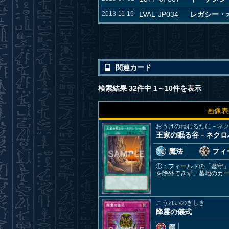
2013-11-16
LVAL-JP034
レガシー・オブ
関連カード
検索結果 32件中 1～10件を表示
画像表
おうけのねむるたに－ネ
王家の眠る谷－ネクロ
魔法
フィ
①：フィールドの「墓守
を除外できず、墓地のカ
こうれいのぎしき
降霊の儀式
罠