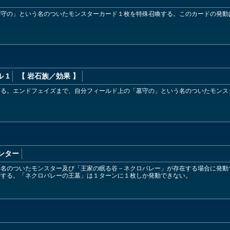
墓守の」という名のついたモンスターカード１枚を特殊召喚する。このカードの発動
 1
【 岩石族
／効果
】
てる。エンドフェイズまで、自分フィールド上の「墓守の」という名のついたモンス
ンター
と名のついたモンスター及び「王家の眠る谷－ネクロバレー」が存在する場合に発動
壊する。「ネクロバレーの王墓」は１ターンに１枚しか発動できない。