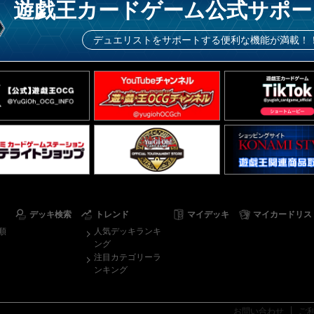
遊戯王カードゲーム公式サポー
デュエリストをサポートする便利な機能が満載！
デッキ検索
トレンド
マイデッキ
マイカードリス
順
人気デッキランキ
ング
注目カテゴリーラ
ンキング
お問い合わせ
ご