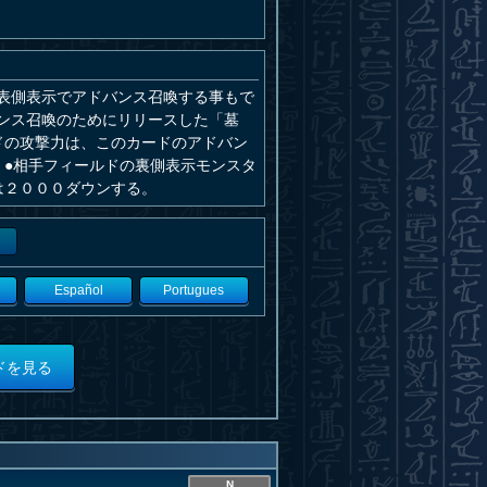
表側表示でアドバンス召喚する事もで
ンス召喚のためにリリースした「墓
ドの攻撃力は、このカードのアドバン
。●相手フィールドの裏側表示モンスタ
は２０００ダウンする。
Español
Portugues
ドを見る
N