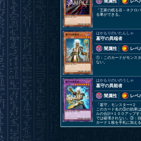
闇属性
レベル
「王家の眠る谷－ネクロ
る事ができる。
はかもりのいたんしゃ
墓守の異端者
闇属性
レベル
①：このカードがモンス
ない。
はかもりのいのうしゃ
墓守の異能者
闇属性
レベル
「墓守」モンスター×２
このカード名の③の効果
ルの合計×１００アップ
では破壊されない。③：
カード１枚を手札に加え