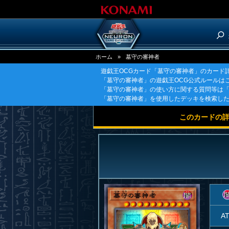
ホーム
»
墓守の審神者
遊戯王OCGカード「墓守の審神者」のカード
「墓守の審神者」の遊戯王OCG公式ルールは
「墓守の審神者」の使い方に関する質問等は
「墓守の審神者」を使用したデッキを検索し
このカードの
A