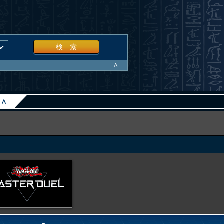
検 索
∧
∧