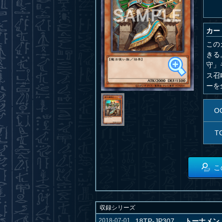
カー
この
きる
守」
ス召
ーを
O
T
こ
収録シリーズ
2018-07-01
18TP-JP307
トーナメントパ