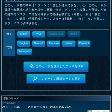
このカード名の効果は１ターンに１度しか使用できない。①：このカードが
破壊され墓地へ送られた場合に発動できる。デッキから攻撃力か守備力が０
の通常モンスター２体を守備表示で特殊召喚する（同名カードは１枚ま
で）。この効果で特殊召喚したモンスターはS素材にできず、次の自分エン
ドフェイズに破壊される。
OCG
日本語
한글
English (Asia)
簡体字
English
Deutsch
Français
Italiano
Español
TCG
Portugues
このカードを使用したデッキを検索
このカードの関連カードを見る
収録シリーズ
2021-06-12
AC01-JP046
アニメーション クロニクル 2021
N
ノーマル仕様