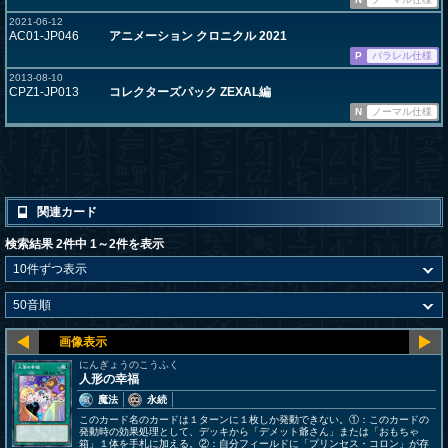
2021-06-12
AC01-JP046
アニメーション クロニクル 2021
P
パラレル仕様
2013-08-10
CPZ1-JP013
コレクターズパック ZEXAL編
N
ノーマル仕様
関連カード
検索結果 2件中 1～2件を表示
にんぎょうのこうふく
人形の幸福
魔法
永続
このカード名のカードは１ターンに１枚しか発動できない。①：このカードの
発動時の効果処理として、デッキから「デメット爺さん」または「おもちゃ
箱」１体を手札に加える。②：自分フィールドに「プリンセス・コロン」が存