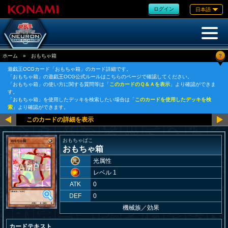
ログイン
日本語
?
ホーム
»
おもちゃ箱
遊戯王OCGカード「おもちゃ箱」のカード詳細です。
「おもちゃ箱」の遊戯王OCG公式ルールはこちらのページで確認してください。
「おもちゃ箱」の使い方に関する質問等は「
このカードのＱ＆Ａを表示
」より確認ができま
す。
「おもちゃ箱」を使用したデッキを検索したい場合は「
このカードを使用したデッキを検
索
」より確認ができます。
おもちゃばこ
おもちゃ箱
光属性
レベル 1
ATK
0
DEF
0
機械族
／
効果
カードテキスト