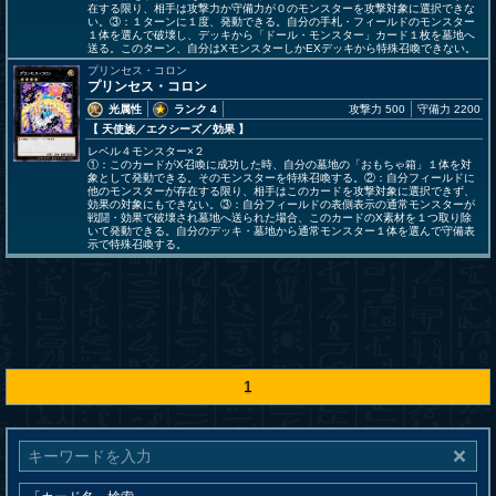
在する限り、相手は攻撃力か守備力が０のモンスターを攻撃対象に選択できな
い。③：１ターンに１度、発動できる。自分の手札・フィールドのモンスター
１体を選んで破壊し、デッキから「ドール・モンスター」カード１枚を墓地へ
送る。このターン、自分はXモンスターしかEXデッキから特殊召喚できない。
プリンセス・コロン
プリンセス・コロン
光属性
ランク 4
攻撃力 500
守備力 2200
【 天使族
／エクシーズ／効果
】
レベル４モンスター×２
①：このカードがX召喚に成功した時、自分の墓地の「おもちゃ箱」１体を対
象として発動できる。そのモンスターを特殊召喚する。②：自分フィールドに
他のモンスターが存在する限り、相手はこのカードを攻撃対象に選択できず、
効果の対象にもできない。③：自分フィールドの表側表示の通常モンスターが
戦闘・効果で破壊され墓地へ送られた場合、このカードのX素材を１つ取り除
いて発動できる。自分のデッキ・墓地から通常モンスター１体を選んで守備表
示で特殊召喚する。
1