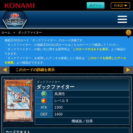
ログイン
日本語
?
ホーム
»
ダックファイター
遊戯王OCGカード「ダックファイター」のカード詳細です。
「ダックファイター」の遊戯王OCG公式ルールはこちらのページで確認してください。
「ダックファイター」の使い方に関する質問等は「
このカードのＱ＆Ａを表示
」より確認が
できます。
「ダックファイター」を使用したデッキを検索したい場合は「
このカードを使用したデッキ
を検索
」より確認ができます。
ダックファイター
ダックファイター
風属性
レベル 3
ATK
1300
DEF
1400
機械族
／
効果
カードテキスト