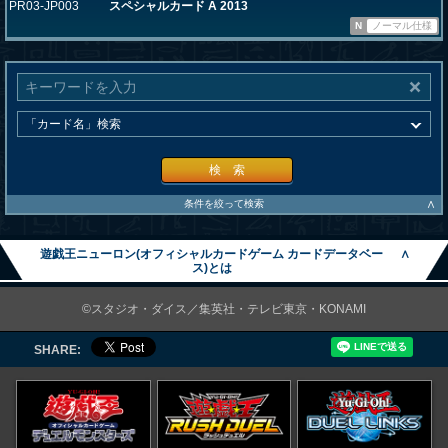
PR03-JP003
スペシャルカード A 2013
N
ノーマル仕様
検 索
∧
条件を絞って検索
遊戯王ニューロン(オフィシャルカードゲーム カードデータベー
∧
ス)とは
©スタジオ・ダイス／集英社・テレビ東京・KONAMI
SHARE: