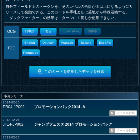
自分フィールド上のトークンを、そのレベルの合計が３以上になるようにリ
リースして発動できる。このカードを手札または墓地から特殊召喚する。
「ダックファイター」の効果は１ターンに１度しか使用できない。
OCG
日本語
한글
English (Asia)
簡体字
English
Deutsch
Français
Italiano
Español
TCG
Portugues
このカードを使用したデッキを検索
収録シリーズ
2014-02-15
PR04-JP002
プロモーションパック2014 -A
N
ノーマル仕様
2013-12-21
JF14-JP002
ジャンプフェスタ 2014 プロモーションパック
N
ノーマル仕様
2013-02-15