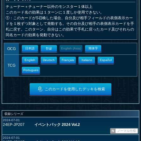
チューナー＋チューナー以外のモンスター１体以上
このカード名の効果は１ターンに１度しか使用できない。
①：このカードがS召喚した場合、自分及び相手フィールドの表側表示カー
ドを１枚ずつ対象として発動する。その自分及び相手の表側表示カードを手
札に戻す。このターン、自分はこの効果で手札に戻ったカード及びそれらの
同名カードの効果を発動できない。
OCG
日本語
한글
English (Asia)
簡体字
English
Deutsch
Français
Italiano
Español
TCG
Portugues
このカードを使用したデッキを検索
収録シリーズ
2024-07-01
24EP-JP207
イベントパック 2024 Vol.2
N
ノーマル仕様
2024-07-01