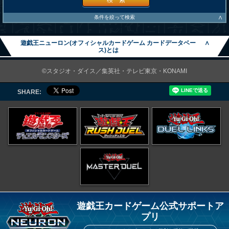
検 索
∧
条件を絞って検索
遊戯王ニューロン(オフィシャルカードゲーム カードデータベー
∧
ス)とは
©スタジオ・ダイス／集英社・テレビ東京・KONAMI
SHARE:
遊戯王カードゲーム公式サポートア
プリ