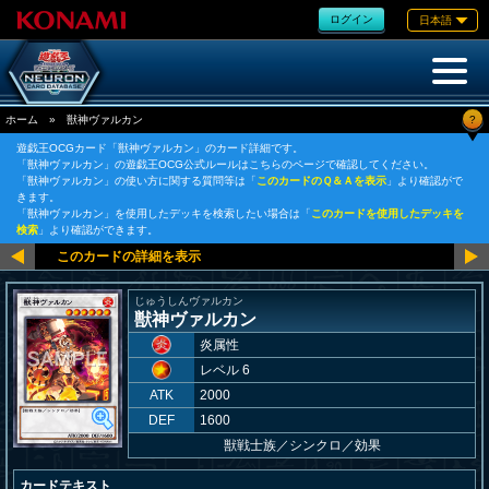
ログイン
日本語
?
ホーム
»
獣神ヴァルカン
遊戯王OCGカード「獣神ヴァルカン」のカード詳細です。
「獣神ヴァルカン」の遊戯王OCG公式ルールはこちらのページで確認してください。
「獣神ヴァルカン」の使い方に関する質問等は「
このカードのＱ＆Ａを表示
」より確認がで
きます。
「獣神ヴァルカン」を使用したデッキを検索したい場合は「
このカードを使用したデッキを
検索
」より確認ができます。
じゅうしんヴァルカン
獣神ヴァルカン
炎属性
レベル 6
ATK
2000
DEF
1600
獣戦士族
／
シンクロ／効果
カードテキスト