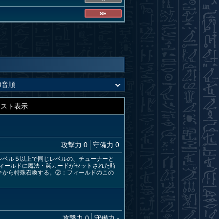
SE
キスト表示
攻撃力 0
守備力 0
レベル５以上で同じレベルの、チューナーと
ィールドに魔法・罠カードがセットされた時
キから特殊召喚する。②：フィールドのこの
攻撃力 0
守備力 -