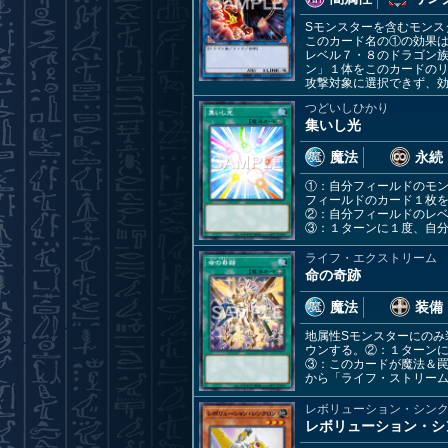
Sモンスターを含むモンス
このカード名の①の効果は
レベル７・８のドラゴン
ン」１体をこのカードの
攻撃対象に選択できず、
つどいしひかり
集いし光
魔法
永続
①：自分フィールドのモン
フィールドのカード１枚
②：自分フィールドのレベ
③：１ターンに１度、自
ライフ・エクストリーム
命の奇跡
魔法
装備
地属性Sモンスターにの
ウンする。②：１ターン
③：このカードが魔法＆罠
から「ライフ・ストリーム
レボリューション・シン
レボリューション・シ