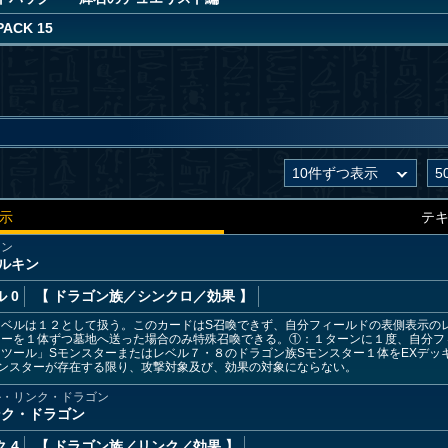
PACK 15
示
テ
キン
ルキン
 0
【 ドラゴン族
／シンクロ／効果
】
レベルは１２として扱う。このカードはS召喚できず、自分フィールドの表側表示の
ターを１体ずつ墓地へ送った場合のみ特殊召喚できる。①：１ターンに１度、自分フ
ツール」Sモンスターまたはレベル７・８のドラゴン族Sモンスター１体をEXデッ
ンスターが存在する限り、攻撃対象及び、効果の対象にならない。
ル・リンク・ドラゴン
ンク・ドラゴン
 4
【 ドラゴン族
／リンク／効果
】