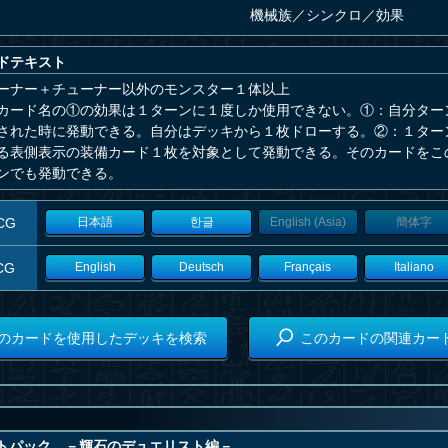
機械族
／
シンクロ／効果
ドテキスト
ーナー＋チューナー以外のモンスター１体以上
カード名の①の効果は１ターンに１度しか使用できない。①：自分ター
された時に発動できる。自分はデッキから１枚ドローする。②：１ター
る表側表示の装備カード１枚を対象として発動できる。そのカードをこ
ンでも発動できる。
CG
日本語
한글
English (Asia)
簡体字
CG
English
Deutsch
Français
Italiano
のカードを使用したデッキを検索
このカードの関連カー
トパック －輝石のデュエリスト編－