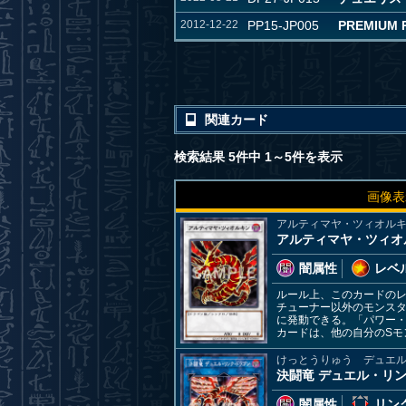
2012-12-22
PP15-JP005
PREMIUM 
関連カード
検索結果 5件中 1～5件を表示
画像表
アルティマヤ・ツィオル
アルティマヤ・ツィオ
闇属性
レベル
ルール上、このカードの
チューナー以外のモンス
に発動できる。「パワー・
カードは、他の自分のSモ
けっとうりゅう デュエ
決闘竜 デュエル・リ
闇属性
リンク