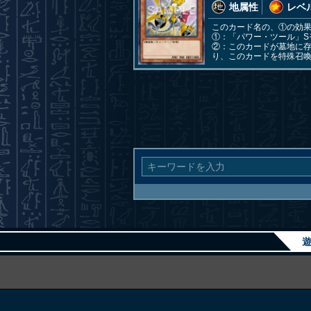
地属性
レベル
このカード名の、①の効
①：「パワー・ツール」S
②：このカードが墓地に
り、このカードを特殊召
遊