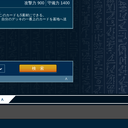
攻撃力 900
守備力 1400
。
このカードもS素材にできる。
。自分のデッキの一番上のカードを墓地へ送
検 索
∧
∧