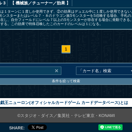
 3
【 機械族
／チューナー／効果
】
果は１ターンに１度しか使用できず、②の効果はデュエル中に１度しか使用できない
モンスターまたはレベル７・８のドラゴン族SモンスターをS召喚する場合、手札の
存在し、自分フィールドにレベル７以上のSモンスターが存在する場合に発動できる
喚する。この効果で特殊召喚したこのカードのレベルは１になる。
1
条件を絞って検索
戯王ニューロン(オフィシャルカードゲーム カードデータベース)とは
©スタジオ・ダイス／集英社・テレビ東京・KONAMI
SHARE: