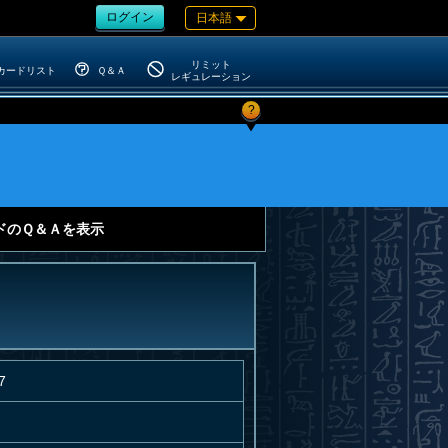
ログイン
日本語
リミット
カードリスト
Ｑ＆Ａ
レギュレーション
?
ドのＱ＆Ａを表示
7