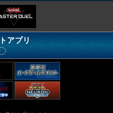
トアプリ
！