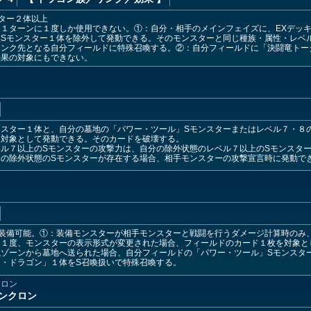
ター２体以上
１ターンに１度しか使用できない。①：自分・相手のメインフェイズに、EXデッ
族Sモンスター１体を除外して発動できる。そのモンスターと同じ種族・属性・レベ
リンク先となる自分フィールドに特殊召喚する。②：自分フィールドに「決闘竜トー
効果の対象にもできない。
スター１体と、自分の墓地の「パワー・ツール」Sモンスターまたはレベル７・８
を対象として発動できる。そのカードを破壊する。
ル７以上のSモンスターの攻撃力は、自分の除外状態のレベル７以上のSモンスター
分の除外状態のSモンスターが存在する場合、相手モンスターの攻撃宣言時に発動で
み装備可能。①：装備モンスターが相手モンスターと戦闘を行うダメージ計算時のみ
に１度、モンスターの表示形式が変更された場合、フィールドのカード１枚を対象と
ゾーンから墓地へ送られた場合、自分フィールドの「パワー・ツール」Sモンスタ
・ドラゴン」１体をS召喚扱いで特殊召喚する。
クロン
ンクロン