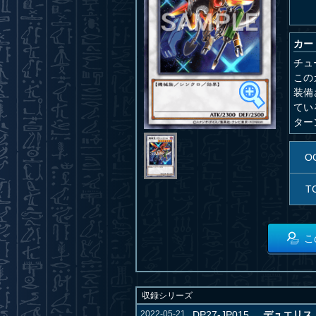
カー
チュ
この
装備
てい
ター
O
T
こ
収録シリーズ
2022-05-21
DP27-JP015
デュエリス