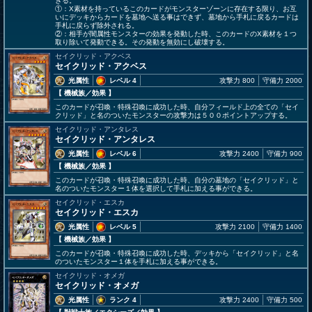
きる。
①：X素材を持っているこのカードがモンスターゾーンに存在する限り、お互
いにデッキからカードを墓地へ送る事はできず、墓地から手札に戻るカードは
手札に戻らず除外される。
②：相手が闇属性モンスターの効果を発動した時、このカードのX素材を１つ
取り除いて発動できる。その発動を無効にし破壊する。
セイクリッド・アクベス
セイクリッド・アクベス
光属性
レベル 4
攻撃力 800
守備力 2000
【 機械族
／効果
】
このカードが召喚・特殊召喚に成功した時、自分フィールド上の全ての「セイ
クリッド」と名のついたモンスターの攻撃力は５００ポイントアップする。
セイクリッド・アンタレス
セイクリッド・アンタレス
光属性
レベル 6
攻撃力 2400
守備力 900
【 機械族
／効果
】
このカードが召喚・特殊召喚に成功した時、自分の墓地の「セイクリッド」と
名のついたモンスター１体を選択して手札に加える事ができる。
セイクリッド・エスカ
セイクリッド・エスカ
光属性
レベル 5
攻撃力 2100
守備力 1400
【 機械族
／効果
】
このカードが召喚・特殊召喚に成功した時、デッキから「セイクリッド」と名
のついたモンスター１体を手札に加える事ができる。
セイクリッド・オメガ
セイクリッド・オメガ
光属性
ランク 4
攻撃力 2400
守備力 500