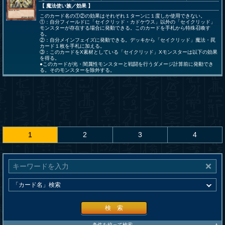
【 魔法使い族
／効果
】
このカード名の①②の効果はそれぞれ１ターンに１度しか使用できない。
①：自分フィールドに「セイクリッド・カドケウス」以外の「セイクリッド」
モンスターが存在する場合に発動できる。このカードを手札から特殊召喚す
る。
②：自分メインフェイズに発動できる。デッキから「セイクリッド」魔法・罠
カード１枚を手札に加える。
③：このカードをX素材としている「セイクリッド」Xモンスターは以下の効果
を得る。
●このカードが光・闇属性モンスターと戦闘を行うダメージ計算前に発動でき
る。そのモンスターを除外する。
1
2
3
4
検 索
条件を絞って検索