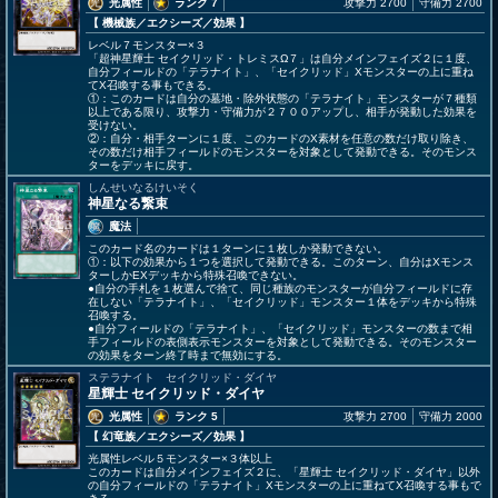
光属性
ランク 7
攻撃力 2700
守備力 2700
【 機械族
／エクシーズ／効果
】
レベル７モンスター×３
「超神星輝士 セイクリッド・トレミスΩ７」は自分メインフェイズ２に１度、
自分フィールドの「テラナイト」、「セイクリッド」Xモンスターの上に重ね
てX召喚する事もできる。
①：このカードは自分の墓地・除外状態の「テラナイト」モンスターが７種類
以上である限り、攻撃力・守備力が２７００アップし、相手が発動した効果を
受けない。
②：自分・相手ターンに１度、このカードのX素材を任意の数だけ取り除き、
その数だけ相手フィールドのモンスターを対象として発動できる。そのモンス
ターをデッキに戻す。
しんせいなるけいそく
神星なる繋束
魔法
このカード名のカードは１ターンに１枚しか発動できない。
①：以下の効果から１つを選択して発動できる。このターン、自分はXモンス
ターしかEXデッキから特殊召喚できない。
●自分の手札を１枚選んで捨て、同じ種族のモンスターが自分フィールドに存
在しない「テラナイト」、「セイクリッド」モンスター１体をデッキから特殊
召喚する。
●自分フィールドの「テラナイト」、「セイクリッド」モンスターの数まで相
手フィールドの表側表示モンスターを対象として発動できる。そのモンスター
の効果をターン終了時まで無効にする。
ステラナイト セイクリッド・ダイヤ
星輝士 セイクリッド・ダイヤ
光属性
ランク 5
攻撃力 2700
守備力 2000
【 幻竜族
／エクシーズ／効果
】
光属性レベル５モンスター×３体以上
このカードは自分メインフェイズ２に、「星輝士 セイクリッド・ダイヤ」以外
の自分フィールドの「テラナイト」Xモンスターの上に重ねてX召喚する事もで