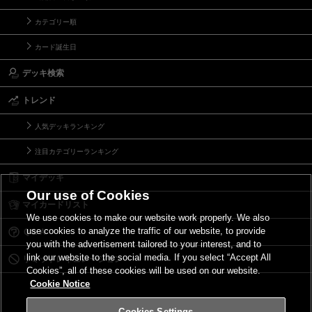
カテゴリー順
カード誕生日
デッキ検索
トレンド
人気デッキランキング
注目カテゴリーランキング
マイデッキ
Our use of Cookies
マイカードリスト
We use cookies to make our website work properly. We also
use cookies to analyze the traffic of our website, to provide
Ｑ＆Ａ
you with the advertisement tailored to your interest, and to
link our website to the social media. If you select “Accept All
リミットレギュレーション
Cookies”, all of these cookies will be used on our website.
Cookie Notice
Cookies Settings