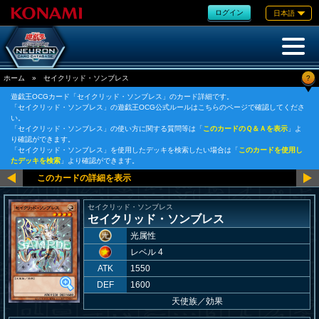
ログイン
日本語
?
ホーム
»
セイクリッド・ソンブレス
遊戯王OCGカード「セイクリッド・ソンブレス」のカード詳細です。
「セイクリッド・ソンブレス」の遊戯王OCG公式ルールはこちらのページで確認してくださ
い。
「セイクリッド・ソンブレス」の使い方に関する質問等は「
このカードのＱ＆Ａを表示
」よ
り確認ができます。
「セイクリッド・ソンブレス」を使用したデッキを検索したい場合は「
このカードを使用し
たデッキを検索
」より確認ができます。
セイクリッド・ソンブレス
セイクリッド・ソンブレス
光属性
レベル 4
ATK
1550
DEF
1600
天使族
／
効果