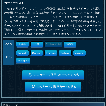
カードテキスト
「セイクリッド・ソンブレス」の①②③の効果はそれぞれ１ターンに１度し
か使用できない。①：自分の墓地の「セイクリッド」モンスター１体を除外
し、自分の墓地の「セイクリッド」モンスター１体を対象として発動でき
る。そのモンスターを手札に加える。②：このカードの①の効果を適用した
ターンのメインフェイズに発動できる。「セイクリッド」モンスター１体を
召喚する。③：このカードが墓地へ送られたターン、「セイクリッド」モン
スターを召喚する場合に必要なリリースを１体少なくできる。
OCG
日本語
한글
English (Asia)
簡体字
English
Deutsch
Français
Italiano
Español
TCG
Portugues
このカードを使用したデッキを検索
このカードの関連カードを見る
収録シリーズ