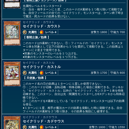
【 獣戦士族
／エクシーズ／効果
】
光属性レベル４モンスター×２
①：自分・相手ターンに１度、このカードのX素材を１つ取り除いて発動でき
る。自分フィールドの全ての「セイクリッド」モンスターは、ターン終了時ま
で魔法・罠カードの効果を受けない。
セイクリッド・カウスト
セイクリッド・カウスト
光属性
レベル 4
攻撃力 1800
守備力 700
【 獣戦士族
／効果
】
このカードはS素材にできない。①：フィールドの「セイクリッド」モンスタ
ー１体を対象として以下の効果から１つを選択して発動できる。この効果は１
ターンに２度まで使用できる。
●対象のモンスターのレベルを１つ上げる。
●対象のモンスターのレベルを１つ下げる。
セイクリッド・カストル
セイクリッド・カストル
光属性
レベル 4
攻撃力 1700
守備力 600
【 天使族
／効果
】
このカード名の①の効果は１ターンに１度しか使用できない。
①：このカードが召喚・反転召喚・特殊召喚した場合に発動できる。デッキか
ら「セイクリッド・カストル」以外の「セイクリッド」モンスター１体を特殊
召喚する。このターン、自分は光・闇属性モンスターしかEXデッキから特殊召
喚できない。
②：このカードをX素材としている「セイクリッド」Xモンスターは以下の効果
を得る。
●１ターンに１度、相手が魔法カードの効果を発動した時に発動できる。自分
フィールドのX素材を２つ取り除き、その効果を無効にし破壊する。
セイクリッド・カドケウス
セイクリッド・カドケウス
光属性
レベル 4
攻撃力 1600
守備力 1550