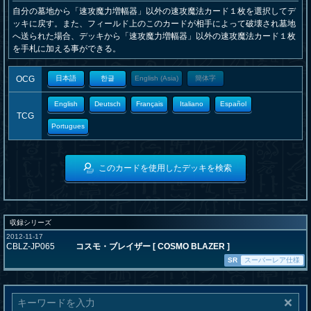
自分の墓地から「速攻魔力増幅器」以外の速攻魔法カード１枚を選択してデ
ッキに戻す。また、フィールド上のこのカードが相手によって破壊され墓地
へ送られた場合、デッキから「速攻魔力増幅器」以外の速攻魔法カード１枚
を手札に加える事ができる。
OCG
日本語
한글
English (Asia)
簡体字
English
Deutsch
Français
Italiano
Español
TCG
Portugues
このカードを使用したデッキを検索
収録シリーズ
2012-11-17
CBLZ-JP065
コスモ・ブレイザー [ COSMO BLAZER ]
SR
スーパーレア仕様