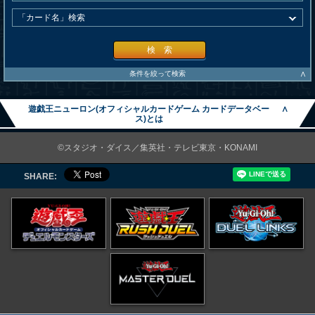
検 索
∧
条件を絞って検索
遊戯王ニューロン(オフィシャルカードゲーム カードデータベー
∧
ス)とは
©スタジオ・ダイス／集英社・テレビ東京・KONAMI
SHARE: