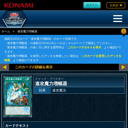
ログイン
日本語
?
ホーム
»
速攻魔力増幅器
遊戯王OCGカード「速攻魔力増幅器」のカード詳細です。
「速攻魔力増幅器」の遊戯王OCG公式ルールはこちらのページで確認してください。
「速攻魔力増幅器」の使い方に関する質問等は「
このカードのＱ＆Ａを表示
」より確認がで
きます。
「速攻魔力増幅器」を使用したデッキを検索したい場合は「
このカードを使用したデッキを
検索
」より確認ができます。
クイック・ブースター
速攻魔力増幅器
効果
速攻魔法
カードテキスト