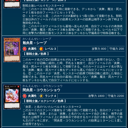
獣戦士族レベル４モンスター×２
①：このカードがX召喚した時に発動できる。デッキから「炎舞」魔法・罠カ
ード１枚を自分フィールドにセットする。
②：１ターンに１度、このカードのX素材を１つ取り除いて発動できる。獣戦
士族以外のフィールドの全ての効果モンスターの効果は相手ターン終了時まで
無効化される。
③：このカードがフィールドから墓地へ送られた時、自分フィールドの表側表
示の「炎舞」魔法・罠カード３枚を墓地へ送って発動できる。レベル４以下で
同じ攻撃力の獣戦士族モンスター２体をデッキから守備表示で特殊召喚する。
かいえんせい－シーブ
魁炎星－シーブ
炎属性
レベル 3
攻撃力 800
守備力 200
【 獣戦士族
／効果
】
このカード名の①②の効果はそれぞれ１ターンに１度しか使用できない。①：
このカードが召喚に成功した時、手札を１枚捨て、自分フィールドの「炎舞」
魔法・罠カード１枚を対象として発動できる。そのカードとはカード名が異な
る「炎舞」魔法・罠カード１枚をデッキから選んで自分フィールドにセットす
る。②：このカードが「炎星」モンスターの効果で特殊召喚に成功した場合に
発動できる。同名カードが自分の墓地に存在しない「炎舞」魔法・罠カード１
枚をデッキから選んで自分フィールドにセットする。
かんえんせい－コウカンショウ
間炎星－コウカンショウ
炎属性
ランク 4
攻撃力 1800
守備力 2200
【 獣戦士族
／エクシーズ／効果
】
「炎星」と名のついたレベル４モンスター×２
このカードのエクシーズ素材を２つ取り除いて発動できる。自分のフィールド
上・墓地の「炎星」または「炎舞」と名のついたカード合計２枚と、相手の墓
地または相手フィールド上に表側表示で存在するカード合計２枚を選択して持
ち主のデッキに戻す。「間炎星－コウカンショウ」の効果は１ターンに１度し
か使用できない。