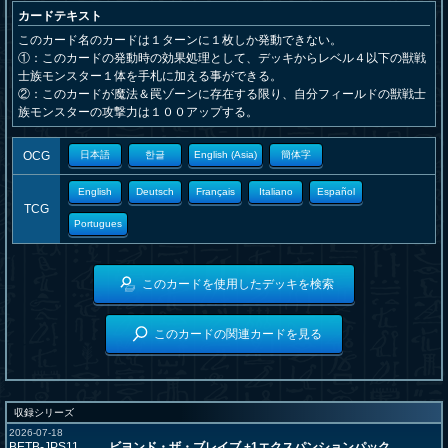
カードテキスト
このカード名のカードは１ターンに１枚しか発動できない。
①：このカードの発動時の効果処理として、デッキからレベル４以下の獣戦
士族モンスター１体を手札に加える事ができる。
②：このカードが魔法＆罠ゾーンに存在する限り、自分フィールドの獣戦士
族モンスターの攻撃力は１００アップする。
OCG
日本語
한글
English (Asia)
簡体字
English
Deutsch
Français
Italiano
Español
TCG
Portugues
このカードを使用したデッキを検索
このカードの関連カードを見る
収録シリーズ
2026-07-18
BETB-JPS11
ビヨンド・ザ・ブレイブ +1エクスパンションパック