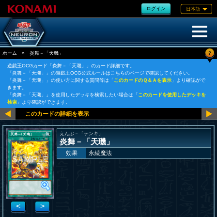
ログイン
日本語
?
ホーム
»
炎舞－「天璣」
遊戯王OCGカード「炎舞－「天璣」」のカード詳細です。
「炎舞－「天璣」」の遊戯王OCG公式ルールはこちらのページで確認してください。
「炎舞－「天璣」」の使い方に関する質問等は「
このカードのＱ＆Ａを表示
」より確認がで
きます。
「炎舞－「天璣」」を使用したデッキを検索したい場合は「
このカードを使用したデッキを
検索
」より確認ができます。
えんぶ－「テンキ」
炎舞－「天璣」
効果
永続魔法
<
>