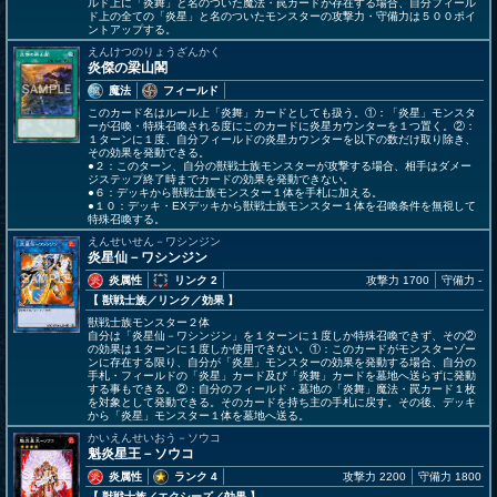
ルド上に「炎舞」と名のついた魔法・罠カードが存在する場合、自分フィール
ド上の全ての「炎星」と名のついたモンスターの攻撃力・守備力は５００ポイ
ントアップする。
えんけつのりょうざんかく
炎傑の梁山閣
魔法
フィールド
このカード名はルール上「炎舞」カードとしても扱う。①：「炎星」モンスタ
ーが召喚・特殊召喚される度にこのカードに炎星カウンターを１つ置く。②：
１ターンに１度、自分フィールドの炎星カウンターを以下の数だけ取り除き、
その効果を発動できる。
●２：このターン、自分の獣戦士族モンスターが攻撃する場合、相手はダメー
ジステップ終了時までカードの効果を発動できない。
●６：デッキから獣戦士族モンスター１体を手札に加える。
●１０：デッキ・EXデッキから獣戦士族モンスター１体を召喚条件を無視して
特殊召喚する。
えんせいせん－ワシンジン
炎星仙－ワシンジン
炎属性
リンク 2
攻撃力 1700
守備力 -
【 獣戦士族
／リンク／効果
】
獣戦士族モンスター２体
自分は「炎星仙－ワシンジン」を１ターンに１度しか特殊召喚できず、その②
の効果は１ターンに１度しか使用できない。①：このカードがモンスターゾー
ンに存在する限り、自分が「炎星」モンスターの効果を発動する場合、自分の
手札・フィールドの「炎星」カード及び「炎舞」カードを墓地へ送らずに発動
する事もできる。②：自分のフィールド・墓地の「炎舞」魔法・罠カード１枚
を対象として発動できる。そのカードを持ち主の手札に戻す。その後、デッキ
から「炎星」モンスター１体を墓地へ送る。
かいえんせいおう－ソウコ
魁炎星王－ソウコ
炎属性
ランク 4
攻撃力 2200
守備力 1800
【 獣戦士族
／エクシーズ／効果
】