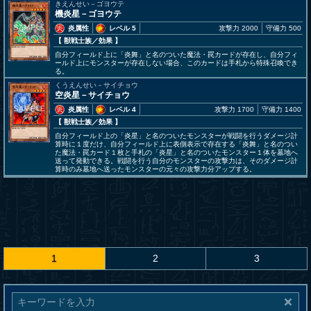
きえんせい－ゴヨウテ
機炎星－ゴヨウテ
炎属性
レベル 5
攻撃力 2000
守備力 500
【 獣戦士族
／効果
】
自分フィールド上に「炎舞」と名のついた魔法・罠カードが存在し、自分フィ
ールド上にモンスターが存在しない場合、このカードは手札から特殊召喚でき
る。
くうえんせい－サイチョウ
空炎星－サイチョウ
炎属性
レベル 4
攻撃力 1700
守備力 1400
【 獣戦士族
／効果
】
自分フィールド上の「炎星」と名のついたモンスターが戦闘を行うダメージ計
算時に１度だけ、自分フィールド上に表側表示で存在する「炎舞」と名のつい
た魔法・罠カード１枚と手札の「炎星」と名のついたモンスター１体を墓地へ
送って発動できる。戦闘を行う自分のモンスターの攻撃力は、そのダメージ計
算時のみ墓地へ送ったモンスターの元々の攻撃力分アップする。
1
2
3