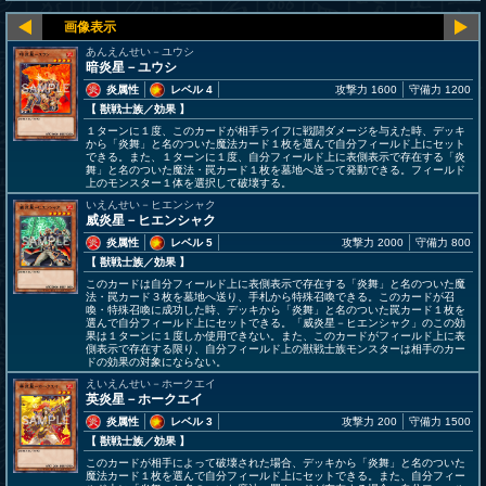
あんえんせい－ユウシ
暗炎星－ユウシ
炎属性
レベル 4
攻撃力 1600
守備力 1200
【 獣戦士族
／効果
】
１ターンに１度、このカードが相手ライフに戦闘ダメージを与えた時、デッキ
から「炎舞」と名のついた魔法カード１枚を選んで自分フィールド上にセット
できる。また、１ターンに１度、自分フィールド上に表側表示で存在する「炎
舞」と名のついた魔法・罠カード１枚を墓地へ送って発動できる。フィールド
上のモンスター１体を選択して破壊する。
いえんせい－ヒエンシャク
威炎星－ヒエンシャク
炎属性
レベル 5
攻撃力 2000
守備力 800
【 獣戦士族
／効果
】
このカードは自分フィールド上に表側表示で存在する「炎舞」と名のついた魔
法・罠カード３枚を墓地へ送り、手札から特殊召喚できる。このカードが召
喚・特殊召喚に成功した時、デッキから「炎舞」と名のついた罠カード１枚を
選んで自分フィールド上にセットできる。「威炎星－ヒエンシャク」のこの効
果は１ターンに１度しか使用できない。また、このカードがフィールド上に表
側表示で存在する限り、自分フィールド上の獣戦士族モンスターは相手のカー
ドの効果の対象にならない。
えいえんせい－ホークエイ
英炎星－ホークエイ
炎属性
レベル 3
攻撃力 200
守備力 1500
【 獣戦士族
／効果
】
このカードが相手によって破壊された場合、デッキから「炎舞」と名のついた
魔法カード１枚を選んで自分フィールド上にセットできる。また、自分フィー