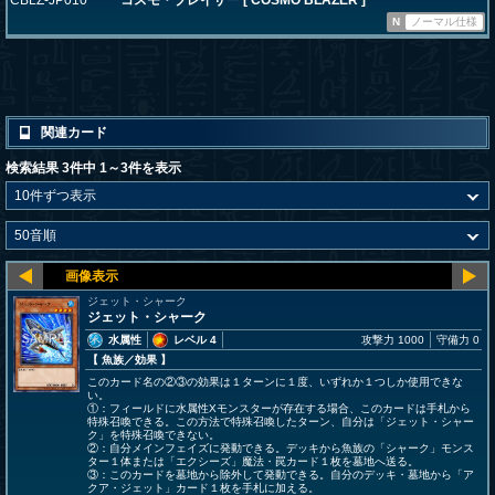
CBLZ-JP010
コスモ・ブレイザー [ COSMO BLAZER ]
N
ノーマル仕様
関連カード
検索結果 3件中 1～3件を表示
ジェット・シャーク
ジェット・シャーク
水属性
レベル 4
攻撃力 1000
守備力 0
【 魚族
／効果
】
このカード名の②③の効果は１ターンに１度、いずれか１つしか使用できな
い。
①：フィールドに水属性Xモンスターが存在する場合、このカードは手札から
特殊召喚できる。この方法で特殊召喚したターン、自分は「ジェット・シャー
ク」を特殊召喚できない。
②：自分メインフェイズに発動できる。デッキから魚族の「シャーク」モンス
ター１体または「エクシーズ」魔法・罠カード１枚を墓地へ送る。
③：このカードを墓地から除外して発動できる。自分のデッキ・墓地から「ア
クア・ジェット」カード１枚を手札に加える。