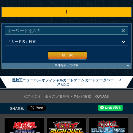
1
検 索
∧
条件を絞って検索
遊戯王ニューロン(オフィシャルカードゲーム カードデータベー
∧
ス)とは
©スタジオ・ダイス／集英社・テレビ東京・KONAMI
SHARE: