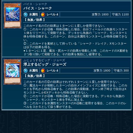
バイス・シャーク
バイス・シャーク
水属性
レベル 4
攻撃力 1800
守備力 1100
【 魚族
／効果
】
このカード名の①の効果は１ターンに１度しか使用できない。
①：このカードが召喚・特殊召喚した場合、自分フィールドの魚族モンスター
１体をリリースして発動できる。デッキから魚族の「シャーク」モンスター１
体を特殊召喚する。このターン、自分は水属性モンスターしか特殊召喚できな
い。
②：このカードを素材として持っている「シャーク・ドレイク」Xモンスター
は以下の効果を得る。
●１ターンに１度、魔法・罠カードの効果が発動した時、このカードのX素材を
２つ取り除いて発動できる。その効果を無効にし破壊する。
ふじょうするビッグ・ジョーズ
浮上するビッグ・ジョーズ
水属性
レベル 4
攻撃力 1800
守備力 300
【 魚族
／効果
】
このカード名の①②の効果はそれぞれ１ターンに１度しか使用できない。
①：魔法カードが発動したターンの自分メインフェイズに発動できる。このカ
ードを手札から特殊召喚する。この効果の発動後、ターン終了時まで自分はX
モンスターしかEXデッキから特殊召喚できない。
②：このカードが召喚・特殊召喚した場合に発動できる。デッキから魚族の
「シャーク」モンスター１体を手札に加える。
③：このカードを水属性モンスターのX召喚に使用する場合、このカードのレ
ベルを３か５として扱う事ができる。