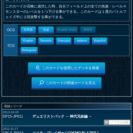
このカードが召喚に成功した時、自分フィールド上の全ての魚族・レベル４
モンスターのレベルを１つ下げる事ができる。このカードは１度のバトルフ
ェイズ中に２回攻撃する事ができる。
OCG
日本語
한글
English (Asia)
簡体字
English
Deutsch
Français
Italiano
Español
TCG
Portugues
このカードを使用したデッキを検索
このカードの関連カードを見る
収録シリーズ
2013-10-19
DP15-JP011
デュエリストパック － 神代兄妹編 －
N
ノーマル仕様
2012-11-17