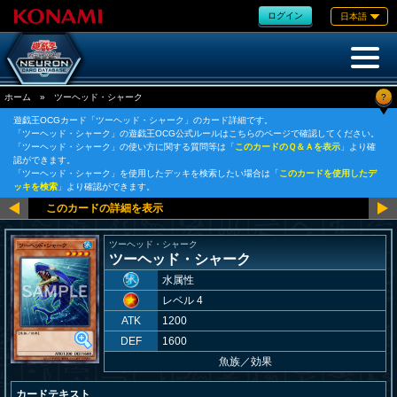
ログイン
日本語
?
ホーム
»
ツーヘッド・シャーク
遊戯王OCGカード「ツーヘッド・シャーク」のカード詳細です。
「ツーヘッド・シャーク」の遊戯王OCG公式ルールはこちらのページで確認してください。
「ツーヘッド・シャーク」の使い方に関する質問等は「
このカードのＱ＆Ａを表示
」より確
認ができます。
「ツーヘッド・シャーク」を使用したデッキを検索したい場合は「
このカードを使用したデ
ッキを検索
」より確認ができます。
ツーヘッド・シャーク
ツーヘッド・シャーク
水属性
レベル 4
ATK
1200
DEF
1600
魚族
／
効果
カードテキスト