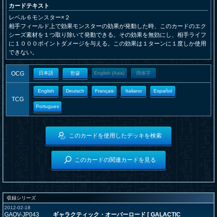
カードテキスト
レベル６モンスター×２
相手フィールド上で効果モンスターの効果が発動した時、このカードのエク
シーズ素材を１つ取り除いて発動できる。その効果を無効にし、相手ライフ
に１０００ポイントダメージを与える。この効果は１ターンに１度しか使用
できない。
OCG
日本語
한글
English (Asia)
簡体字
English
Deutsch
Français
Italiano
Español
TCG
Portugues
このカードを使用したデッキを検索
このカードの関連カードを見る
収録シリーズ
2012-02-18
GAOV-JP043
ギャラクティック・オーバーロード [ GALACTIC