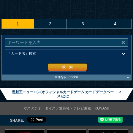
1
2
3
4
検 索
∧
条件を絞って検索
遊戯王ニューロン(オフィシャルカードゲーム カードデータベー
∧
ス)とは
©スタジオ・ダイス／集英社・テレビ東京・KONAMI
SHARE: