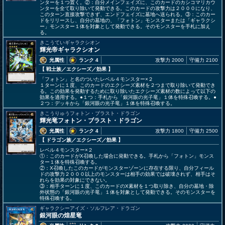
ンターを１つ置く。②：自分メインフェイズに、このカードのカシコマリカウ
ンターを全て取り除いて発動できる。このカードの攻撃力は２０００になり、
このターン直接攻撃できず、エンドフェイズに墓地へ送られる。③：このカー
ドをリリースし、自分の墓地の、「フォトン」モンスターまたは「ギャラクシ
ー」モンスター１体を対象として発動できる。そのモンスターを手札に加え
る。
きこうていギャラクシオン
輝光帝ギャラクシオン
光属性
ランク 4
攻撃力 2000
守備力 2100
【 戦士族
／エクシーズ／効果
】
「フォトン」と名のついたレベル４モンスター×２
１ターンに１度、このカードのエクシーズ素材を２つまで取り除いて発動でき
る。この効果を発動するために取り除いたエクシーズ素材の数によって以下の
効果を適用する。●１つ：手札から「銀河眼の光子竜」１体を特殊召喚する。●
２つ：デッキから「銀河眼の光子竜」１体を特殊召喚する。
きこうりゅうフォトン・ブラスト・ドラゴン
輝光竜フォトン・ブラスト・ドラゴン
光属性
ランク 4
攻撃力 1800
守備力 2500
【 ドラゴン族
／エクシーズ／効果
】
レベル４モンスター×２
①：このカードがX召喚した場合に発動できる。手札から「フォトン」モンス
ター１体を特殊召喚する。
②：X召喚したこのカードがモンスターゾーンに存在する限り、自分フィール
ドの攻撃力２０００以上のモンスターは相手の効果では破壊されず、相手はそ
れらを効果の対象にできない。
③：相手ターンに１度、このカードのX素材を１つ取り除き、自分の墓地・除
外状態の「銀河眼の光子竜」１体を対象として発動できる。そのモンスターを
特殊召喚する。
ギャラクシーアイズ・ソルフレア・ドラゴン
銀河眼の煌星竜