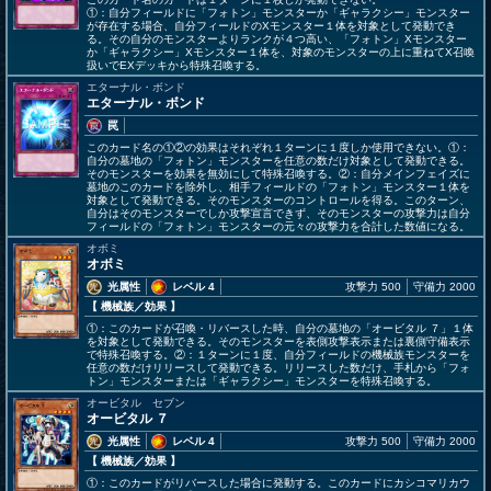
①：自分フィールドに「フォトン」モンスターか「ギャラクシー」モンスター
が存在する場合、自分フィールドのXモンスター１体を対象として発動でき
る。その自分のモンスターよりランクが４つ高い、「フォトン」Xモンスター
か「ギャラクシー」Xモンスター１体を、対象のモンスターの上に重ねてX召喚
扱いでEXデッキから特殊召喚する。
エターナル・ボンド
エターナル・ボンド
罠
このカード名の①②の効果はそれぞれ１ターンに１度しか使用できない。①：
自分の墓地の「フォトン」モンスターを任意の数だけ対象として発動できる。
そのモンスターを効果を無効にして特殊召喚する。②：自分メインフェイズに
墓地のこのカードを除外し、相手フィールドの「フォトン」モンスター１体を
対象として発動できる。そのモンスターのコントロールを得る。このターン、
自分はそのモンスターでしか攻撃宣言できず、そのモンスターの攻撃力は自分
フィールドの「フォトン」モンスターの元々の攻撃力を合計した数値になる。
オボミ
オボミ
光属性
レベル 4
攻撃力 500
守備力 2000
【 機械族
／効果
】
①：このカードが召喚・リバースした時、自分の墓地の「オービタル ７」１体
を対象として発動できる。そのモンスターを表側攻撃表示または裏側守備表示
で特殊召喚する。②：１ターンに１度、自分フィールドの機械族モンスターを
任意の数だけリリースして発動できる。リリースした数だけ、手札から「フォ
トン」モンスターまたは「ギャラクシー」モンスターを特殊召喚する。
オービタル セブン
オービタル ７
光属性
レベル 4
攻撃力 500
守備力 2000
【 機械族
／効果
】
①：このカードがリバースした場合に発動する。このカードにカシコマリカウ