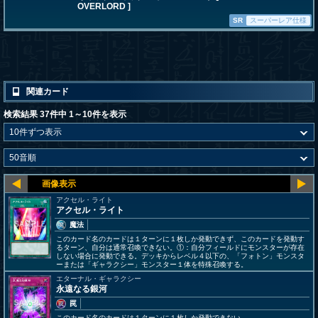
OVERLORD ]
SR
スーパーレア仕様
関連カード
検索結果 37件中 1～10件を表示
アクセル・ライト
アクセル・ライト
魔法
このカード名のカードは１ターンに１枚しか発動できず、このカードを発動す
るターン、自分は通常召喚できない。①：自分フィールドにモンスターが存在
しない場合に発動できる。デッキからレベル４以下の、「フォトン」モンスタ
ーまたは「ギャラクシー」モンスター１体を特殊召喚する。
エターナル・ギャラクシー
永遠なる銀河
罠
このカード名のカードは１ターンに１枚しか発動できない。