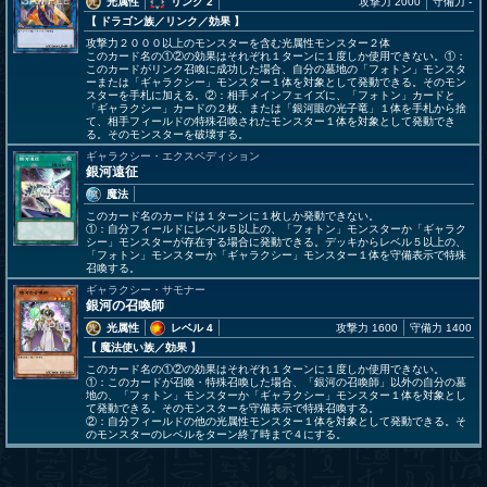
光属性
リンク 2
攻撃力 2000
守備力 -
【 ドラゴン族
／リンク／効果
】
攻撃力２０００以上のモンスターを含む光属性モンスター２体
このカード名の①②の効果はそれぞれ１ターンに１度しか使用できない。①：
このカードがリンク召喚に成功した場合、自分の墓地の「フォトン」モンスタ
ーまたは「ギャラクシー」モンスター１体を対象として発動できる。そのモン
スターを手札に加える。②：相手メインフェイズに、「フォトン」カードと
「ギャラクシー」カードの２枚、または「銀河眼の光子竜」１体を手札から捨
て、相手フィールドの特殊召喚されたモンスター１体を対象として発動でき
る。そのモンスターを破壊する。
ギャラクシー・エクスペディション
銀河遠征
魔法
このカード名のカードは１ターンに１枚しか発動できない。
①：自分フィールドにレベル５以上の、「フォトン」モンスターか「ギャラク
シー」モンスターが存在する場合に発動できる。デッキからレベル５以上の、
「フォトン」モンスターか「ギャラクシー」モンスター１体を守備表示で特殊
召喚する。
ギャラクシー・サモナー
銀河の召喚師
光属性
レベル 4
攻撃力 1600
守備力 1400
【 魔法使い族
／効果
】
このカード名の①②の効果はそれぞれ１ターンに１度しか使用できない。
①：このカードが召喚・特殊召喚した場合、「銀河の召喚師」以外の自分の墓
地の、「フォトン」モンスターか「ギャラクシー」モンスター１体を対象とし
て発動できる。そのモンスターを守備表示で特殊召喚する。
②：自分フィールドの他の光属性モンスター１体を対象として発動できる。そ
のモンスターのレベルをターン終了時まで４にする。