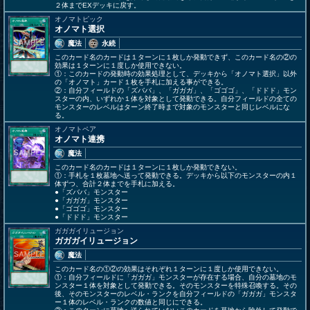
２体までEXデッキに戻す。
オノマトピック
オノマト選択
魔法
永続
このカード名のカードは１ターンに１枚しか発動できず、このカード名の②の
効果は１ターンに１度しか使用できない。
①：このカードの発動時の効果処理として、デッキから「オノマト選択」以外
の「オノマト」カード１枚を手札に加える事ができる。
②：自分フィールドの「ズババ」、「ガガガ」、「ゴゴゴ」、「ドドド」モン
スターの内、いずれか１体を対象として発動できる。自分フィールドの全ての
モンスターのレベルはターン終了時まで対象のモンスターと同じレベルにな
る。
オノマトペア
オノマト連携
魔法
このカード名のカードは１ターンに１枚しか発動できない。
①：手札を１枚墓地へ送って発動できる。デッキから以下のモンスターの内１
体ずつ、合計２体までを手札に加える。
●「ズババ」モンスター
●「ガガガ」モンスター
●「ゴゴゴ」モンスター
●「ドドド」モンスター
ガガガイリュージョン
ガガガイリュージョン
魔法
このカード名の①②の効果はそれぞれ１ターンに１度しか使用できない。
①：自分フィールドに「ガガガ」モンスターが存在する場合、自分の墓地のモ
ンスター１体を対象として発動できる。そのモンスターを特殊召喚する。その
後、そのモンスターのレベル・ランクを自分フィールドの「ガガガ」モンスタ
ー１体のレベル・ランクの数値と同じにできる。