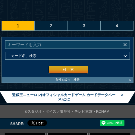
1
2
3
4
検 索
∧
条件を絞って検索
遊戯王ニューロン(オフィシャルカードゲーム カードデータベー
∧
ス)とは
©スタジオ・ダイス／集英社・テレビ東京・KONAMI
SHARE: