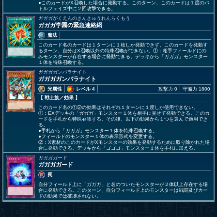
●このカードがX召喚した場合に発動する。このターン、このカードは１度のバ
トルフェイズ中に２回攻撃できる。
ガガガがくえんのきんきゅうれんらくもう
ガガガ学園の緊急連絡網
魔法
このカード名のカードは１ターンに１枚しか発動できず、このカードを発動す
るターン、自分はX召喚以外の特殊召喚ができない。①：相手フィールドにの
みモンスターが存在する場合に発動できる。デッキから「ガガガ」モンスター
１体を特殊召喚する。
ガガガガンバラナイト
ガガガガンバラナイト
光属性
レベル 4
攻撃力 0
守備力 1800
【 戦士族
／効果
】
このカード名の①②の効果はそれぞれ１ターンに１度しか使用できない。
①：EXデッキの「ガガガ」モンスター１体を相手に見せて発動できる。このカ
ードを手札から特殊召喚する。その後、以下の効果から１つを選んで適用でき
る。
●手札から「ガガガ」モンスター１体を特殊召喚する。
●フィールドのモンスター１体の表示形式を変更する。
②：X素材のこのカードがXモンスターの効果を発動するために取り除かれた場
合に発動できる。デッキから「ゴゴゴ」モンスター１体を手札に加える。
ガガガガード
ガガガガード
罠
自分フィールド上に「ガガガ」と名のついたモンスターが２体以上存在する場
合に発動できる。このターン、自分フィールド上のモンスターは戦闘及びカー
ドの効果では破壊されない。