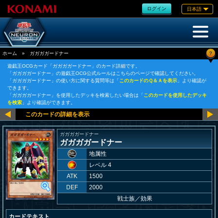
ログイン
日本語
?
ホーム
»
ガガガガードナー
遊戯王OCGカード「ガガガガードナー」のカード詳細です。
「ガガガガードナー」の遊戯王OCG公式ルールはこちらのページで確認してください。
「ガガガガードナー」の使い方に関する質問等は「
このカードのＱ＆Ａを表示
」より確認が
できます。
「ガガガガードナー」を使用したデッキを検索したい場合は「
このカードを使用したデッキ
を検索
」より確認ができます。
ガガガガードナー
ガガガガードナー
地属性
レベル 4
ATK
1500
DEF
2000
戦士族
／
効果
カードテキスト