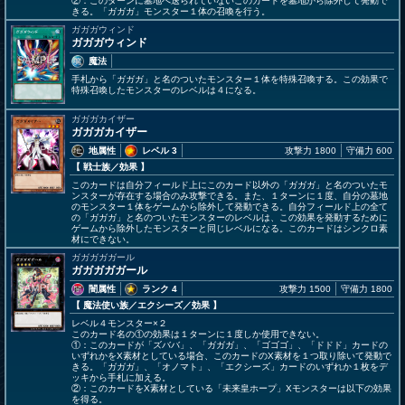
②：このターンに墓地へ送られていないこのカードを墓地から除外して発動で
きる。「ガガガ」モンスター１体の召喚を行う。
ガガガウィンド
ガガガウィンド
魔法
手札から「ガガガ」と名のついたモンスター１体を特殊召喚する。この効果で
特殊召喚したモンスターのレベルは４になる。
ガガガカイザー
ガガガカイザー
地属性
レベル 3
攻撃力 1800
守備力 600
【 戦士族
／効果
】
このカードは自分フィールド上にこのカード以外の「ガガガ」と名のついたモ
ンスターが存在する場合のみ攻撃できる。また、１ターンに１度、自分の墓地
のモンスター１体をゲームから除外して発動できる。自分フィールド上の全て
の「ガガガ」と名のついたモンスターのレベルは、この効果を発動するために
ゲームから除外したモンスターと同じレベルになる。このカードはシンクロ素
材にできない。
ガガガガガール
ガガガガガール
闇属性
ランク 4
攻撃力 1500
守備力 1800
【 魔法使い族
／エクシーズ／効果
】
レベル４モンスター×２
このカード名の①の効果は１ターンに１度しか使用できない。
①：このカードが「ズババ」、「ガガガ」、「ゴゴゴ」、「ドドド」カードの
いずれかをX素材としている場合、このカードのX素材を１つ取り除いて発動で
きる。「ガガガ」、「オノマト」、「エクシーズ」カードのいずれか１枚をデ
ッキから手札に加える。
②：このカードをX素材としている「未来皇ホープ」Xモンスターは以下の効果
を得る。