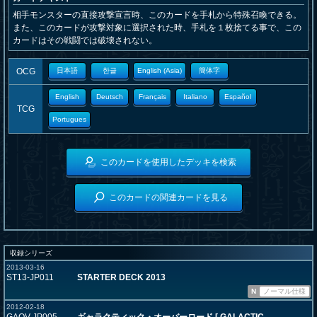
相手モンスターの直接攻撃宣言時、このカードを手札から特殊召喚できる。
また、このカードが攻撃対象に選択された時、手札を１枚捨てる事で、この
カードはその戦闘では破壊されない。
OCG
日本語
한글
English (Asia)
簡体字
English
Deutsch
Français
Italiano
Español
TCG
Portugues
このカードを使用したデッキを検索
このカードの関連カードを見る
収録シリーズ
2013-03-16
ST13-JP011
STARTER DECK 2013
N
ノーマル仕様
2012-02-18