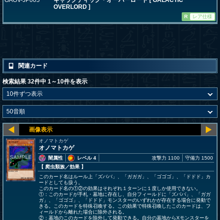
GAOV-JP005
ギャラクティック・オーバーロード [ GALACTIC
OVERLORD ]
R
レア仕様
関連カード
検索結果 32件中 1～10件を表示
オノマトカゲ
オノマトカゲ
闇属性
レベル 4
攻撃力 1100
守備力 1500
【 爬虫類族
／効果
】
このカード名はルール上「ズババ」、「ガガガ」、「ゴゴゴ」、「ドドド」カ
ードとしても扱う。
このカード名の①②の効果はそれぞれ１ターンに１度しか使用できない。
①：このカードが手札・墓地に存在し、自分フィールドに「ズババ」、「ガガ
ガ」、「ゴゴゴ」、「ドドド」モンスターのいずれかが存在する場合に発動で
きる。このカードを特殊召喚する。この効果で特殊召喚したこのカードは、フ
ィールドから離れた場合に除外される。
②：墓地のこのカードを除外して発動できる。自分の墓地からXモンスターを