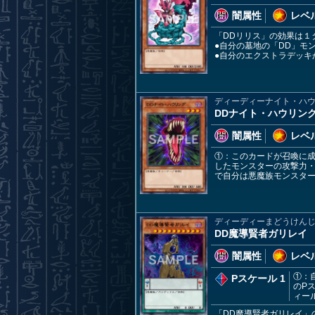
闇属性
レベル
「DDリリス」の効果は１
●自分の墓地の「DD」モ
●自分のエクストラデッキ
ディーディーナイト・ハ
DDナイト・ハウリン
闇属性
レベル
①：このカードが召喚に成
したモンスターの攻撃力
で自分は悪魔族モンスタ
ディーディーまどうけん
DD魔導賢者ガリレイ
闇属性
レベル
①：
Pスケール 1
のP
ィー
「DD魔導賢者ガリレイ」