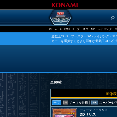
ホーム
»
収録
»
ブースターSP - レイジング・マ
遊戯王OCG「ブースターSP - レイジング・
カードを選択するとより詳細な遊戯王OCG公
全60枚
画像表
全て
ノーマル仕様
スーパーレ
N
SR
ディーディーリリス
DDリリス