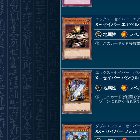
エックス－セイバー エ
X－セイバー エアベル
地属性
レベル
①：このカードが直接攻
エックス－セイバー パ
X－セイバー パシウル
地属性
レベル
①：このカードは戦闘で
ーゾーンに表側守備表示
ダブルエックス－セイバ
XX－セイバー フォル