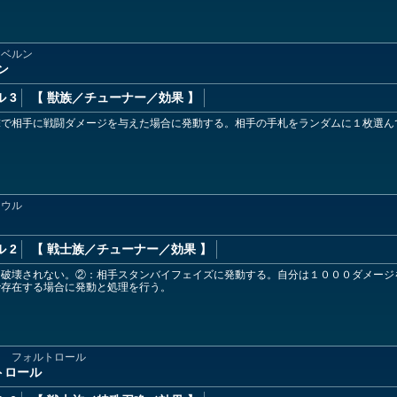
アベルン
ン
 3
【 獣族
／チューナー／効果
】
撃で相手に戦闘ダメージを与えた場合に発動する。相手の手札をランダムに１枚選ん
シウル
 2
【 戦士族
／チューナー／効果
】
は破壊されない。②：相手スタンバイフェイズに発動する。自分は１０００ダメージ
で存在する場合に発動と処理を行う。
ー フォルトロール
トロール