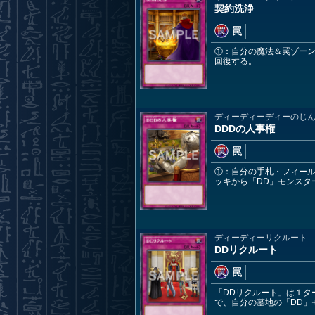
契約洗浄
罠
①：自分の魔法＆罠ゾーン
回復する。
ディーディーディーのじ
DDDの人事権
罠
①：自分の手札・フィール
ッキから「DD」モンスタ
ディーディーリクルート
DDリクルート
罠
「DDリクルート」は１タ
で、自分の墓地の「DD」