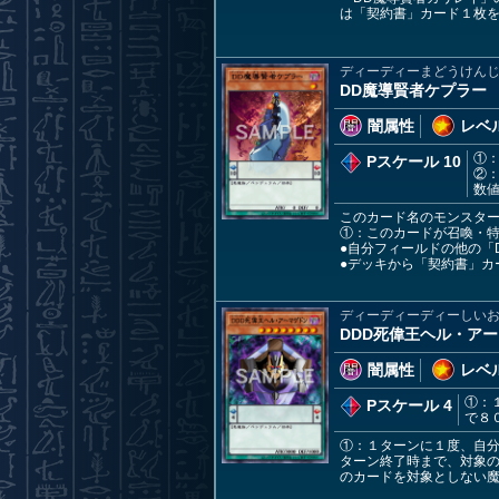
は「契約書」カード１枚
ディーディーまどうけん
DD魔導賢者ケプラー
闇属性
レベル
①
Pスケール 10
②
数
このカード名のモンスタ
①：このカードが召喚・
●自分フィールドの他の「
●デッキから「契約書」カ
ディーディーディーしい
DDD死偉王ヘル・ア
闇属性
レベル
①：
Pスケール 4
で８
①：１ターンに１度、自
ターン終了時まで、対象
のカードを対象としない