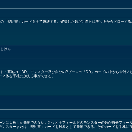
の「契約書」カードを全て破壊する。破壊した数だけ自分はデッキからドローする。
んじけん
ド・墓地の「DD」モンスター及び自分のPゾーンの「DD」カードの中から合計３
ー２体を手札に加える事ができる。
ーンに１枚しか発動できない。①：相手フィールドのモンスターの数が自分フィー
モンスターまたは「契約書」カードを対象として発動できる。そのカードを手札に