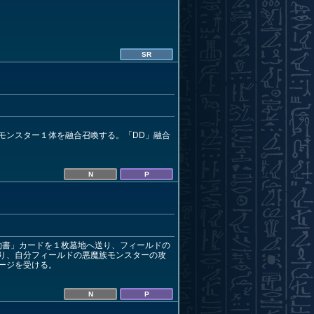
SR
モンスター１体を融合召喚する。「DD」融合
N
P
約書」カードを１枚墓地へ送り、フィールドの
り、自分フィールドの悪魔族モンスターの攻
ージを受ける。
N
P