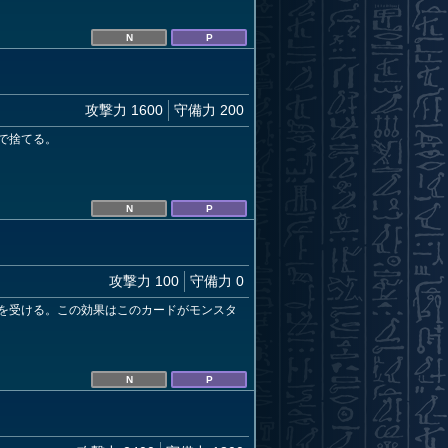
N
P
攻撃力 1600
守備力 200
で捨てる。
N
P
攻撃力 100
守備力 0
を受ける。この効果はこのカードがモンスタ
N
P