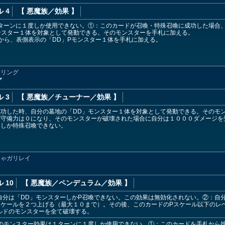
 4
【 悪魔族
／効果
】
ターンに１度しか使用できない。①：このカードが召喚・特殊召喚に成功した場合
ンスター１体を対象として発動できる。そのモンスターを手札に加える。
から、表側表示の「DD」Pモンスター１体を手札に加える。
ウリング
グ
 3
【 悪魔族
／チューナー／効果
】
功した時、自分の墓地の「DD」モンスター１体を対象として発動できる。そのモ
・守備力は０になり、そのモンスターが破壊された場合に自分は１０００ダメージを
ーしか特殊召喚できない。
じゃガリレイ
 10
【 悪魔族
／ペンデュラム／効果
】
自分は「DD」モンスターしかP召喚できない。この効果は無効化されない。②：自
スケールを２つ上げる（最大１０まで）。その後、このカードのPスケール以下のレ
ルドのモンスターを全て破壊する。
のモンスター効果は１ターンに１度しか使用できない。①：このカードを手札から