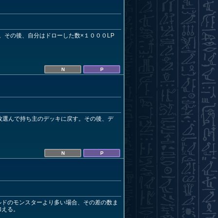
その後、自分はドローした数×１０００LP
N
P
枚選んで持ち主のデッキに戻す。その後、デ
N
P
ルドのモンスターより多い場合、その差の数ま
加える。