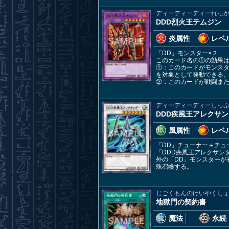
ディーディーディーれっ
DDD烈火王テムジン
炎属性
レベル
「DD」モンスター×２
このカード名の①の効果
①：このカードがモンスタ
を対象として発動できる
②：このカードが戦闘ま
ディーディーディーしっ
DDD疾風王アレクサ
風属性
レベル
「DD」チューナー＋チュ
「DDD疾風王アレクサン
外の「DD」モンスターが
殊召喚する。
じごくもんのけいやくし
地獄門の契約書
魔法
永続