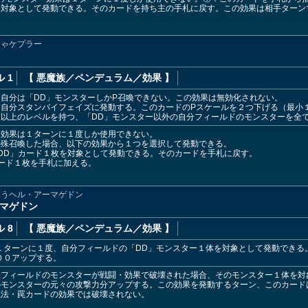
を対象として発動できる。そのカードを持ち主の手札に戻す。この効果は相手ターン
じゃケプラー
 1
【 悪魔族
／ペンデュラム／効果
】
：自分は「DD」モンスターしかP召喚できない。この効果は無効化されない。
：自分スタンバイフェイズに発動する。このカードのPスケールを２つ下げる（最小
値以上のレベルを持つ、「DD」モンスター以外の自分フィールドのモンスターを全
ー効果は１ターンに１度しか使用できない。
特殊召喚した場合、以下の効果から１つを選択して発動できる。
DD」カード１枚を対象として発動できる。そのカードを手札に戻す。
ード１枚を手札に加える。
おうヘル・アーマゲドン
ーマゲドン
 8
【 悪魔族
／ペンデュラム／効果
】
１ターンに１度、自分フィールドの「DD」モンスター１体を対象として発動できる
００アップする。
分フィールドのモンスターが戦闘・効果で破壊された場合、そのモンスター１体を対
のモンスターの元々の攻撃力分アップする。この効果を発動するターン、このカード
魔法・罠カードの効果では破壊されない。