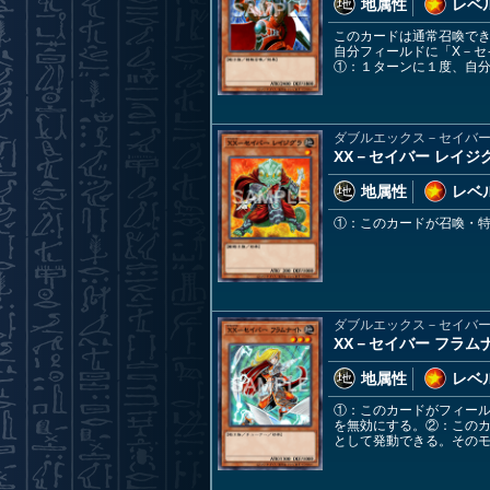
地属性
レベル
このカードは通常召喚で
自分フィールドに「X－セ
①：１ターンに１度、自
ダブルエックス－セイバ
XX－セイバー レイジ
地属性
レベル
①：このカードが召喚・
ダブルエックス－セイバ
XX－セイバー フラム
地属性
レベル
①：このカードがフィー
を無効にする。②：この
として発動できる。その