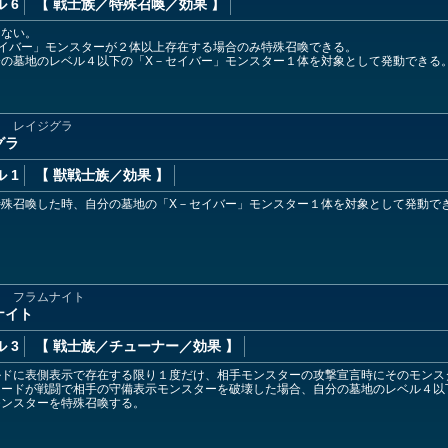
 6
【 戦士族
／特殊召喚／効果
】
きない。
イバー」モンスターが２体以上存在する場合のみ特殊召喚できる。
分の墓地のレベル４以下の「X－セイバー」モンスター１体を対象として発動できる
ー レイジグラ
グラ
 1
【 獣戦士族
／効果
】
特殊召喚した時、自分の墓地の「X－セイバー」モンスター１体を対象として発動で
ー フラムナイト
ナイト
 3
【 戦士族
／チューナー／効果
】
ルドに表側表示で存在する限り１度だけ、相手モンスターの攻撃宣言時にそのモンス
カードが戦闘で相手の守備表示モンスターを破壊した場合、自分の墓地のレベル４以
モンスターを特殊召喚する。