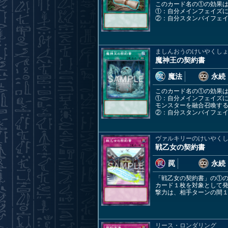
このカード名の①の効果
①：自分メインフェイズに
②：自分スタンバイフェ
ましんおうのけいやくし
魔神王の契約書
魔法
永続
このカード名の①の効果
①：自分メインフェイズに
モンスターを融合召喚す
②：自分スタンバイフェ
ヴァルキリーのけいやく
戦乙女の契約書
罠
永続
「戦乙女の契約書」の①の
カード１枚を対象として
撃力は、相手ターンの間
リース・ロンダリング