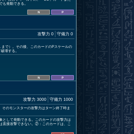
でも発動できる。
N
P
攻撃力 0
守備力 0
１まで）。その後、このカードのPスケールの
て破壊する。
N
P
攻撃力 3000
守備力 1000
。そのモンスターの攻撃力はターン終了時ま
象として発動できる。このカードの攻撃力は
は直接攻撃できない。②：このカードは、こ