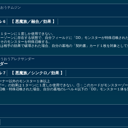
かおうテムジン
 6
【 悪魔族
／融合／効果
】
は１ターンに１度しか使用できない。
ーゾーンに存在する状態で、自分フィールドに「DD」モンスターが特殊召喚され
。そのモンスターを特殊召喚する。
たは相手の効果で破壊された場合、自分の墓地の「契約書」カード１枚を対象として
ぷうおうアレクサンダー
ンダー
 7
【 悪魔族
／シンクロ／効果
】
ーナー以外のモンスター１体以上
ダー」の効果は１ターンに１度しか使用できない。①：このカードがモンスターゾ
召喚・特殊召喚された場合、自分の墓地のレベル４以下の「DD」モンスター１体
ょ