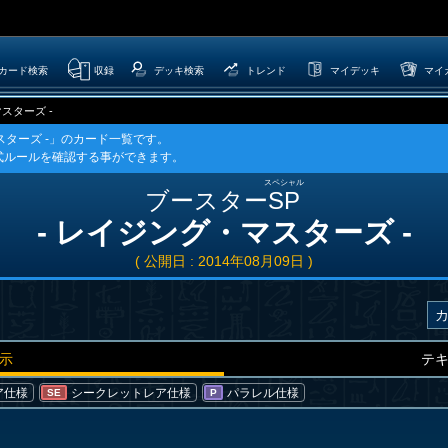
カード検索
収録
デッキ検索
トレンド
マイデッキ
マイ
スターズ -
マスターズ -」のカード一覧です。
式ルールを確認する事ができます。
スペシャル
ブースター
SP
- レイジング・マスターズ -
( 公開日 : 2014年08月09日 )
示
テ
ア仕様
シークレットレア仕様
パラレル仕様
SE
P