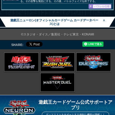
る。その攻撃を無効にする。その後、バトルフェイズを終了する。
P
パラレル仕様
遊戯王ニューロン(オフィシャルカードゲーム カードデータベー
∧
ス)とは
©スタジオ・ダイス／集英社・テレビ東京・KONAMI
SHARE:
遊戯王カードゲーム公式サポートア
プリ
デュエリストをサポートする便利な機能が満載！！