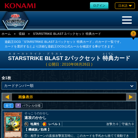
ログイン
日本語
?
ホーム
»
収録
»
STARSTRIKE BLAST 2パックセット 特典カード
遊戯王OCG「STARSTRIKE BLAST 2パックセット 特典カード」のカード一覧です。
カードを選択するとより詳細な遊戯王OCG公式ルールを確認する事ができます。
スターストライク・ブラスト
とくてん
STARSTRIKE BLAST
2パックセット
特典
カード
( 公開日 : 2010年08月26日 )
全1枚
全て
パラレル仕様
P
そっこうのかかし
速攻のかかし
地属性
レベル 1
攻撃力 0
守備力 0
【 機械族
／効果
】
①：相手ターンの直接攻撃宣言時に、このカードを手札から捨てて発動でき