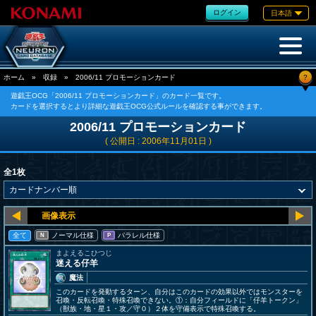
ログイン
日本語
?
ホーム
»
収録
»
2006/11 プロモーションカード
遊戯王OCG「2006/11 プロモーションカード」のカード一覧です。
カードを選択するとより詳細な遊戯王OCG公式ルールを確認する事ができます。
2006/11 プロモーションカード
( 公開日 : 2006年11月01日 )
全1枚
全て
ノーマル仕様
パラレル仕様
N
P
まよえるこひつじ
迷える仔羊
魔法
このカードを発動するターン、自分はこのカードの効果以外ではモンスターを
召喚・反転召喚・特殊召喚できない。①：自分フィールドに「仔羊トークン」
（獣族・地・星１・攻／守０）２体を守備表示で特殊召喚する。