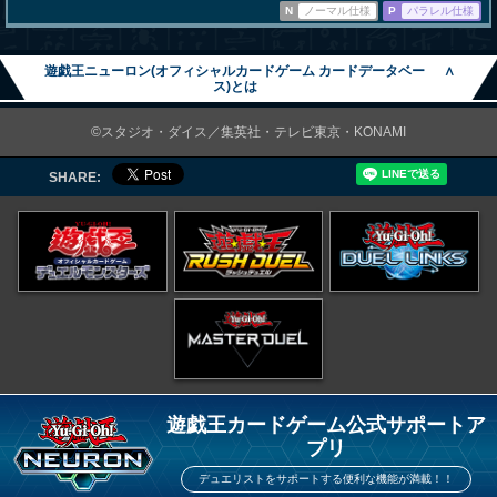
N
ノーマル仕様
P
パラレル仕様
遊戯王ニューロン(オフィシャルカードゲーム カードデータベー
∧
ス)とは
©スタジオ・ダイス／集英社・テレビ東京・KONAMI
SHARE:
遊戯王カードゲーム公式サポートア
プリ
デュエリストをサポートする便利な機能が満載！！