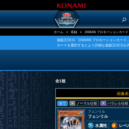
ホーム
»
収録
»
2006/06 プロモーションカード
遊戯王OCG「2006/06 プロモーションカー
カードを選択するとより詳細な遊戯王OCG公
全1枚
画像表
全て
ノーマル仕様
パラレル仕様
N
P
フェンリル
フェンリル
水属性
レベル