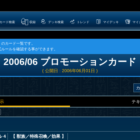
カード検索
収録
デッキ検索
トレンド
マイデッキ
マイ
ド」のカード一覧です。
式ルールを確認する事ができます。
2006/06 プロモーションカード
( 公開日 : 2006年06月01日 )
示
テ
 4
【 獣族
／特殊召喚／効果
】