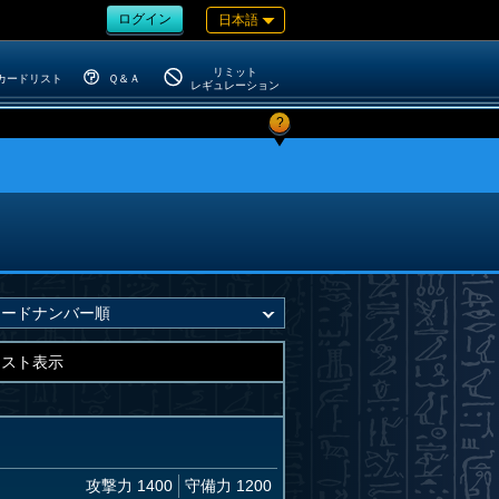
ログイン
日本語
リミット
カードリスト
Ｑ＆Ａ
レギュレーション
?
キスト表示
攻撃力 1400
守備力 1200