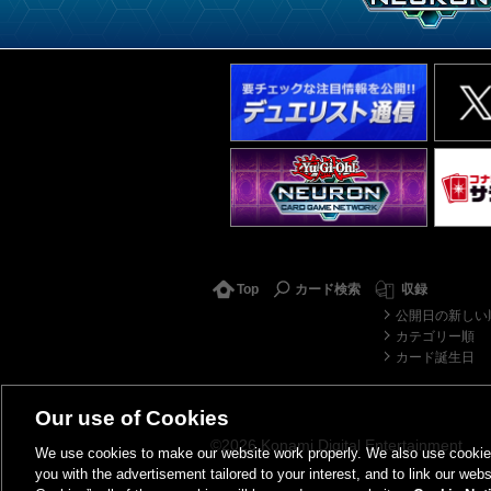
Top
カード検索
収録
公開日の新しい
カテゴリー順
カード誕生日
Our use of Cookies
©2026 Konami Digital Entertainment
We use cookies to make our website work properly. We also use cookies t
you with the advertisement tailored to your interest, and to link our webs