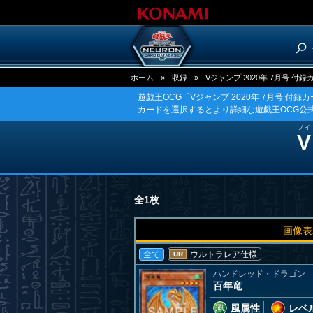
ホーム
»
収録
»
Vジャンプ 2020年 7月号 付録
遊戯王OCG「Vジャンプ 2020年 7月号 付
カードを選択するとより詳細な遊戯王OCG公
ブイ
V
全1枚
画像表
全て
ウルトラレア仕様
UR
ハンドレッド・ドラゴン
百年竜
風属性
レベル