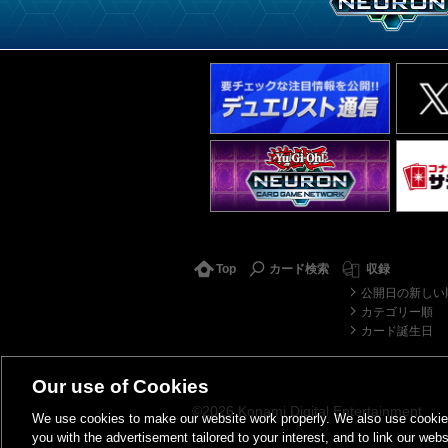
Top
カード検索
収録
公開日の新しい
カテゴリー順
カード誕生日
Our use of Cookies
©2026 Konami Digital Entertainment
We use cookies to make our website work properly. We also use cookies t
you with the advertisement tailored to your interest, and to link our webs