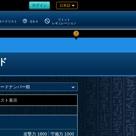
ログイン
日本語
リミット
カードリスト
Ｑ＆Ａ
レギュレーション
?
ド
キスト表示
攻撃力 1800
守備力 1000