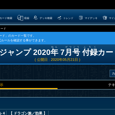
カード検索
収録
デッキ検索
トレンド
マイデッキ
マイ
カード
録カード」のカード一覧です。
式ルールを確認する事ができます。
ねん
がつ
ごう
ふろく
ジャンプ 2020
年
7
月
号
付録
カー
( 公開日 : 2020年05月21日 )
示
テ
 4
【 ドラゴン族
／効果
】