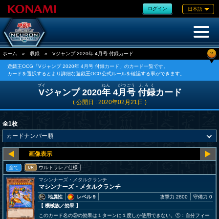
ログイン
日本語
?
ホーム
»
収録
»
Vジャンプ 2020年 4月号 付録カード
遊戯王OCG「Vジャンプ 2020年 4月号 付録カード」のカード一覧です。
カードを選択するとより詳細な遊戯王OCG公式ルールを確認する事ができます。
ブイ
ねん
がつ
ごう
ふろく
V
ジャンプ 2020
年
4
月
号
付録
カード
( 公開日 : 2020年02月21日 )
全1枚
全て
ウルトラレア仕様
UR
マシンナーズ・メタルクランチ
マシンナーズ・メタルクランチ
地属性
レベル 9
攻撃力 2800
守備力 0
【 機械族
／効果
】
このカード名の③の効果は１ターンに１度しか使用できない。①：自分フィー