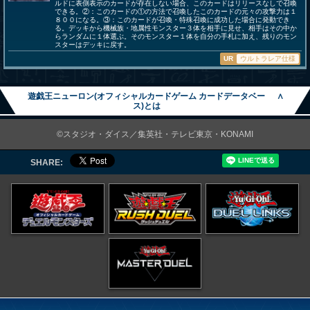
ルドに表側表示のカードが存在しない場合、このカードはリリースなしで召喚
できる。②：このカードの①の方法で召喚したこのカードの元々の攻撃力は１
８００になる。③：このカードが召喚・特殊召喚に成功した場合に発動でき
る。デッキから機械族・地属性モンスター３体を相手に見せ、相手はその中か
らランダムに１体選ぶ。そのモンスター１体を自分の手札に加え、残りのモン
スターはデッキに戻す。
UR
ウルトラレア仕様
遊戯王ニューロン(オフィシャルカードゲーム カードデータベー
∧
ス)とは
©スタジオ・ダイス／集英社・テレビ東京・KONAMI
SHARE: