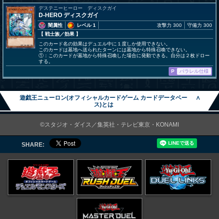
デステニーヒーロー ディスクガイ
D-HERO ディスクガイ
闇属性
レベル 1
攻撃力 300
守備力 300
【 戦士族
／効果
】
このカード名の効果はデュエル中に１度しか使用できない。
このカードは墓地へ送られたターンには墓地から特殊召喚できない。
①：このカードが墓地から特殊召喚した場合に発動できる。自分は２枚ドロー
する。
P
パラレル仕様
遊戯王ニューロン(オフィシャルカードゲーム カードデータベー
∧
ス)とは
©スタジオ・ダイス／集英社・テレビ東京・KONAMI
SHARE: