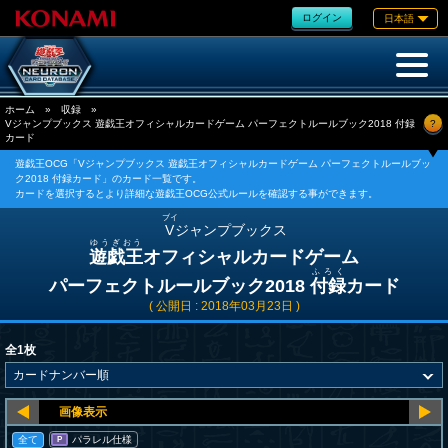
ログイン
日本語
ホーム
»
収録
»
?
Vジャンプブックス 遊戯王オフィシャルカードゲーム パーフェクトルールブック2018 付録
カード
遊戯王OCG「Vジャンプブックス 遊戯王オフィシャルカードゲーム パーフェクトルールブッ
ク2018 付録カード」のカード一覧です。
カードを選択するとより詳細な遊戯王OCG公式ルールを確認する事ができます。
ブイ
V
ジャンプブックス
ゆうぎおう
遊戯王
オフィシャルカードゲーム
ふろく
パーフェクトルールブック2018
付録
カード
( 公開日 : 2018年03月23日 )
全1枚
全て
パラレル仕様
P