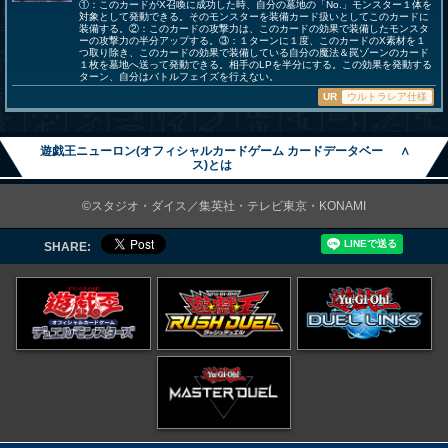
①：このカードがX召喚に成功した時、自分の墓地の「No.」モンスター１体を
対象として発動できる。そのモンスターを装備カード扱いとしてこのカードに
装備する。②：このカードの攻撃力は、このカードの効果で装備したモンスタ
ーの攻撃力の半分アップする。③：１ターンに１度、このカードのX素材を１
つ取り除き、このカードの効果で装備している自分の魔法＆罠ゾーンのカード
１枚を墓地へ送って発動できる。相手のLPを半分にする。この効果を発動する
ターン、自分はバトルフェイズを行えない。
UR
ウルトラレア仕様
遊戯王ニューロン(オフィシャルカードゲーム カードデータベー
∧
ス)とは
©スタジオ・ダイス／集英社・テレビ東京・KONAMI
SHARE: