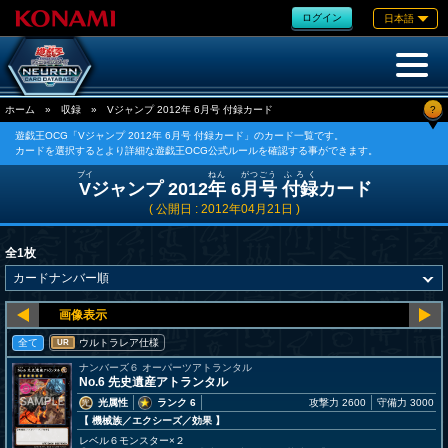
ログイン
日本語
?
ホーム
»
収録
»
Vジャンプ 2012年 6月号 付録カード
遊戯王OCG「Vジャンプ 2012年 6月号 付録カード」のカード一覧です。
カードを選択するとより詳細な遊戯王OCG公式ルールを確認する事ができます。
ブイ
ねん
がつ
ごう
ふろく
V
ジャンプ 2012
年
6
月
号
付録
カード
( 公開日 : 2012年04月21日 )
全1枚
全て
ウルトラレア仕様
UR
ナンバーズ６ オーパーツアトランタル
No.6 先史遺産アトランタル
光属性
ランク 6
攻撃力 2600
守備力 3000
【 機械族
／エクシーズ／効果
】
レベル６モンスター×２