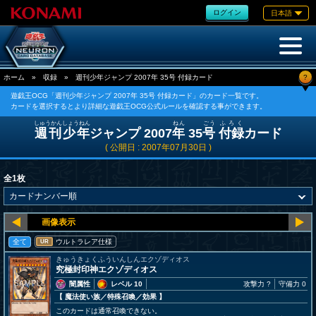
ログイン
日本語
?
ホーム
»
収録
»
週刊少年ジャンプ 2007年 35号 付録カード
遊戯王OCG「週刊少年ジャンプ 2007年 35号 付録カード」のカード一覧です。
カードを選択するとより詳細な遊戯王OCG公式ルールを確認する事ができます。
しゅうかん
しょうねん
ねん
ごう
ふろく
週刊
少年
ジャンプ 2007
年
35
号
付録
カード
( 公開日 : 2007年07月30日 )
全1枚
全て
ウルトラレア仕様
UR
きゅうきょくふういんしんエクゾディオス
究極封印神エクゾディオス
闇属性
レベル 10
攻撃力 ?
守備力 0
【 魔法使い族
／特殊召喚／効果
】
このカードは通常召喚できない。