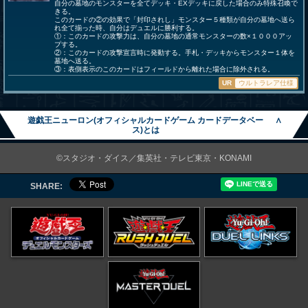
自分の墓地のモンスターを全てデッキ・EXデッキに戻した場合のみ特殊召喚で
きる。
このカードの②の効果で「封印されし」モンスター５種類が自分の墓地へ送ら
れ全て揃った時、自分はデュエルに勝利する。
①：このカードの攻撃力は、自分の墓地の通常モンスターの数×１０００アッ
プする。
②：このカードの攻撃宣言時に発動する。手札・デッキからモンスター１体を
墓地へ送る。
③：表側表示のこのカードはフィールドから離れた場合に除外される。
UR
ウルトラレア仕様
遊戯王ニューロン(オフィシャルカードゲーム カードデータベー
∧
ス)とは
©スタジオ・ダイス／集英社・テレビ東京・KONAMI
SHARE: