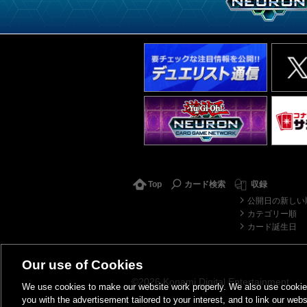
Top
カード検索
収録
公開日の新しい
カテゴリー順
カード誕生日
Our use of Cookies
©2026 Konami Digital Entertainment
We use cookies to make our website work properly. We also use cookies t
you with the advertisement tailored to your interest, and to link our webs