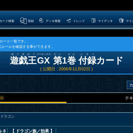
カード検索
収録
デッキ検索
トレンド
マイデッキ
マイ
のカード一覧です。
式ルールを確認する事ができます。
ゆうぎおう
ジーエックス
だい
かん
ふろく
遊戯王
GX
第
1
巻
付録
カード
( 公開日 : 2006年11月02日 )
示
テ
・ドラゴン
 8
【 ドラゴン族
／効果
】