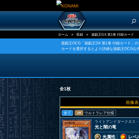
ホーム
»
収録
»
遊戯王GX 第1巻 付録カード
遊戯王OCG「遊戯王GX 第1巻 付録カード」
カードを選択するとより詳細な遊戯王OCG公
全1枚
画像表
全て
ウルトラレア仕様
UR
ライトアンドダークネス
光と闇の竜
光属性
レベル