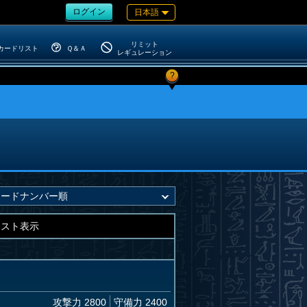
ログイン
日本語
リミット
カードリスト
Ｑ＆Ａ
レギュレーション
?
キスト表示
攻撃力 2800
守備力 2400