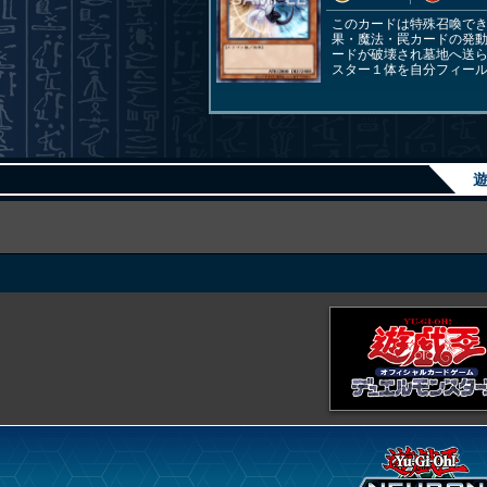
このカードは特殊召喚で
果・魔法・罠カードの発
ードが破壊され墓地へ送
スター１体を自分フィー
遊