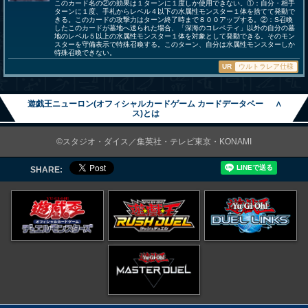
このカード名の②の効果は１ターンに１度しか使用できない。①：自分・相手
ターンに１度、手札からレベル４以下の水属性モンスター１体を捨てて発動で
きる。このカードの攻撃力はターン終了時まで８００アップする。②：S召喚
したこのカードが墓地へ送られた場合、「深海のコレペティ」以外の自分の墓
地のレベル５以上の水属性モンスター１体を対象として発動できる。そのモン
スターを守備表示で特殊召喚する。このターン、自分は水属性モンスターしか
特殊召喚できない。
UR
ウルトラレア仕様
遊戯王ニューロン(オフィシャルカードゲーム カードデータベー
∧
ス)とは
©スタジオ・ダイス／集英社・テレビ東京・KONAMI
SHARE: