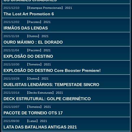
2021/12/10
【Estampas Promocionais】
2021
The Lost Art Promotion 6
2021/12/02
【Pacotes】
2021
IRMÃOS DAS LENDAS
2021/11/18
【Outros】
2021
OURO MÁXIMO : EL DORADO
2021/11/04
【Pacotes】
2021
EXPLOSÃO DO DESTINO
2021/10/30
【Torneios】
2021
EXPLOSÃO DO DESTINO Core Booster Premiere!
2021/10/28
【Outros】
2021
DUELISTAS LENDÁRIOS: TEMPESTADE SINCRO
2021/10/14
【Decks Estruturais】
2021
DECK ESTRUTURAL: GOLPE CIBERNÉTICO
2021/10/07
【Torneios】
2021
PACOTE DE TORNEIO OTS 17
2021/09/30
【Latas】
2021
LATA DAS BATALHAS ANTIGAS 2021