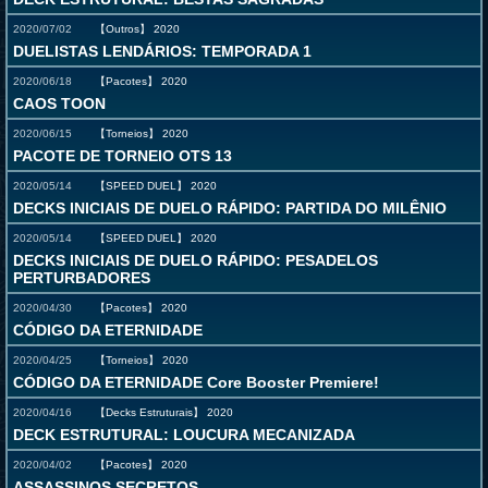
2020/07/02
【Outros】
2020
DUELISTAS LENDÁRIOS: TEMPORADA 1
2020/06/18
【Pacotes】
2020
CAOS TOON
2020/06/15
【Torneios】
2020
PACOTE DE TORNEIO OTS 13
2020/05/14
【SPEED DUEL】
2020
DECKS INICIAIS DE DUELO RÁPIDO: PARTIDA DO MILÊNIO
2020/05/14
【SPEED DUEL】
2020
DECKS INICIAIS DE DUELO RÁPIDO: PESADELOS
PERTURBADORES
2020/04/30
【Pacotes】
2020
CÓDIGO DA ETERNIDADE
2020/04/25
【Torneios】
2020
CÓDIGO DA ETERNIDADE Core Booster Premiere!
2020/04/16
【Decks Estruturais】
2020
DECK ESTRUTURAL: LOUCURA MECANIZADA
2020/04/02
【Pacotes】
2020
ASSASSINOS SECRETOS