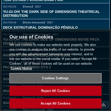
2017/01/26
【Outros】
2017
YU-GI-OH! THE DARK SIDE OF DIMENSIONS THEATRICAL
DISTRIBUTION
2017/01/19
【Decks Estruturais】
2017
DECK ESTRUTURAL DOMINAÇÃO PÊNDULO
2017/01/12
【Special Edition Boxes】
2017
Our use of Cookies
YU-GI-OH! THE DARK SIDE OF DIMENSIONS MOVIE PACK
EDIÇÃO DOURADA
We use cookies to make our website work properly. We also
use cookies to analyze the traffic of our website, to provide
2016/12/08
【Special Edition Boxes】
2016
you with the advertisement tailored to your interest, and to
INVASÃO: VINGANÇA EDIÇÃO ESPECIAL
link our website to the social media. If you select “Accept All
2016/11/18
【Torneios】
2016
Cookies”, all of these cookies will be used on our website.
PACOTE DE TORNEIO OTS 3
Cookie Notice
2016/11/17
【Pacotes】
2016
Cookies Settings
SOLDADOS DO DESTINO
2016/11/03
【Pacotes】
2016
Reject All Cookies
INVASÃO: VINGANÇA
2016/10/29
【Torneios】
2016
INVASÃO: VINGANÇA Sneak Peek
Accept All Cookies
2016/10/20
【Decks Estruturais】
2016