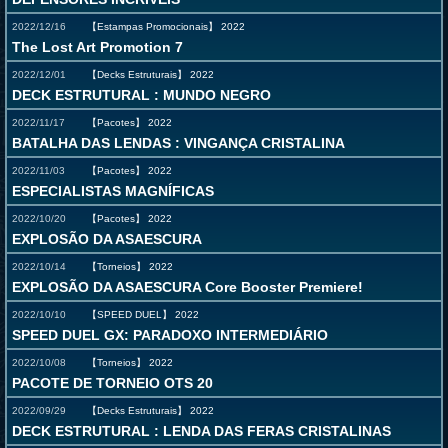
2022/12/16
【Estampas Promocionais】
2022
The Lost Art Promotion 7
2022/12/01
【Decks Estruturais】
2022
DECK ESTRUTURAL : MUNDO NEGRO
2022/11/17
【Pacotes】
2022
BATALHA DAS LENDAS : VINGANÇA CRISTALINA
2022/11/03
【Pacotes】
2022
ESPECIALISTAS MAGNÍFICAS
2022/10/20
【Pacotes】
2022
EXPLOSÃO DA ASAESCURA
2022/10/14
【Torneios】
2022
EXPLOSÃO DA ASAESCURA Core Booster Premiere!
2022/10/10
【SPEED DUEL】
2022
SPEED DUEL GX: PARADOXO INTERMEDIÁRIO
2022/10/08
【Torneios】
2022
PACOTE DE TORNEIO OTS 20
2022/09/29
【Decks Estruturais】
2022
DECK ESTRUTURAL : LENDA DAS FERAS CRISTALINAS