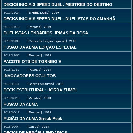
DECKS INICIAIS SPEED DUEL: MESTRES DO DESTINO
2019/01/24
【SPEED DUEL】
2019
DECKS INICIAIS SPEED DUEL: DUELISTAS DO AMANHÃ
2019/01/10
【Pacotes】
2019
DUELISTAS LENDÁRIOS: IRMÃS DA ROSA
2018/12/06
【Caixas de Edição Especial】
2018
FUSÃO DA ALMA EDIÇÃO ESPECIAL
2018/12/06
【Torneios】
2018
PACOTE OTS DE TORNEIO 9
2018/11/15
【Pacotes】
2018
INVOCADORES OCULTOS
2018/11/01
【Decks Estruturais】
2018
DECK ESTRUTURAL: HORDA ZUMBI
2018/10/18
【Pacotes】
2018
FUSÃO DA ALMA
2018/10/13
【Torneios】
2018
FUSÃO DA ALMA Sneak Peek
2018/10/04
【Outros】
2018
DECKS DE HERÓIS LENDÁRIOS