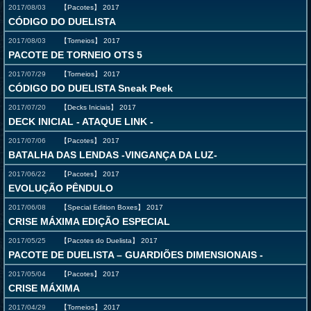
2017/08/03
【Pacotes】
2017
CÓDIGO DO DUELISTA
2017/08/03
【Torneios】
2017
PACOTE DE TORNEIO OTS 5
2017/07/29
【Torneios】
2017
CÓDIGO DO DUELISTA Sneak Peek
2017/07/20
【Decks Iniciais】
2017
DECK INICIAL - ATAQUE LINK -
2017/07/06
【Pacotes】
2017
BATALHA DAS LENDAS -VINGANÇA DA LUZ-
2017/06/22
【Pacotes】
2017
EVOLUÇÃO PÊNDULO
2017/06/08
【Special Edition Boxes】
2017
CRISE MÁXIMA EDIÇÃO ESPECIAL
2017/05/25
【Pacotes do Duelista】
2017
PACOTE DE DUELISTA – GUARDIÕES DIMENSIONAIS -
2017/05/04
【Pacotes】
2017
CRISE MÁXIMA
2017/04/29
【Torneios】
2017