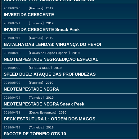
2019/07/26
【Pacotes】
2019
INVESTIDA CRESCENTE
2019/07/21
【Torneios】
2019
INVESTIDA CRESCENTE Sneak Peek
2019/07/11
【Pacotes】
2019
BATALHA DAS LENDAS: VINGANÇA DO HERÓI
2019/06/13
【Caixas de Edição Especial】
2019
NEOTEMPESTADE NEGRAEDIÇÃO ESPECIAL
2019/05/30
【SPEED DUEL】
2019
SPEED DUEL: ATAQUE DAS PROFUNDEZAS
2019/05/02
【Pacotes】
2019
NEOTEMPESTADE NEGRA
2019/04/27
【Torneios】
2019
NEOTEMPESTADE NEGRA Sneak Peek
2019/04/18
【Decks Estruturais】
2019
DECK ESTRUTURAＬ: ORDEM DOS MAGOS
2019/04/18
【Torneios】
2019
PACOTE DE TORNEIO OTS 10