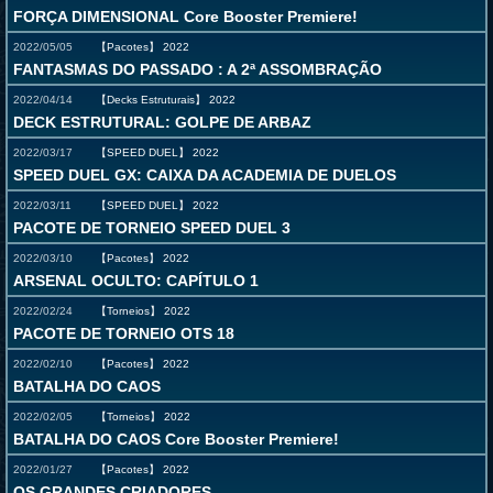
FORÇA DIMENSIONAL Core Booster Premiere!
2022/05/05
【Pacotes】
2022
FANTASMAS DO PASSADO : A 2ª ASSOMBRAÇÃO
2022/04/14
【Decks Estruturais】
2022
DECK ESTRUTURAL: GOLPE DE ARBAZ
2022/03/17
【SPEED DUEL】
2022
SPEED DUEL GX: CAIXA DA ACADEMIA DE DUELOS
2022/03/11
【SPEED DUEL】
2022
PACOTE DE TORNEIO SPEED DUEL 3
2022/03/10
【Pacotes】
2022
ARSENAL OCULTO: CAPÍTULO 1
2022/02/24
【Torneios】
2022
PACOTE DE TORNEIO OTS 18
2022/02/10
【Pacotes】
2022
BATALHA DO CAOS
2022/02/05
【Torneios】
2022
BATALHA DO CAOS Core Booster Premiere!
2022/01/27
【Pacotes】
2022
OS GRANDES CRIADORES