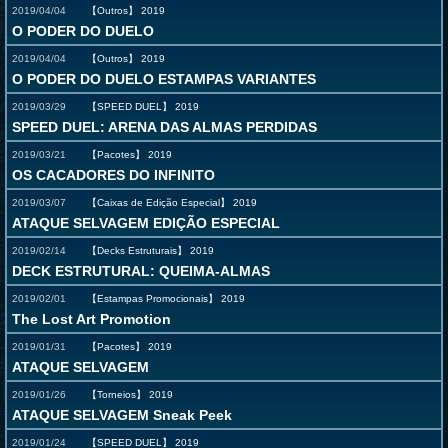
2019/04/04
【Outros】
2019
O PODER DO DUELO
2019/04/04
【Outros】
2019
O PODER DO DUELO ESTAMPAS VARIANTES
2019/03/29
【SPEED DUEL】
2019
SPEED DUEL: ARENA DAS ALMAS PERDIDAS
2019/03/21
【Pacotes】
2019
OS CACADORES DO INFINITO
2019/03/07
【Caixas de Edição Especial】
2019
ATAQUE SELVAGEM EDIÇÃO ESPECIAL
2019/02/14
【Decks Estruturais】
2019
DECK ESTRUTURAL: QUEIMA-ALMAS
2019/02/01
【Estampas Promocionais】
2019
The Lost Art Promotion
2019/01/31
【Pacotes】
2019
ATAQUE SELVAGEM
2019/01/26
【Torneios】
2019
ATAQUE SELVAGEM Sneak Peek
2019/01/24
【SPEED DUEL】
2019