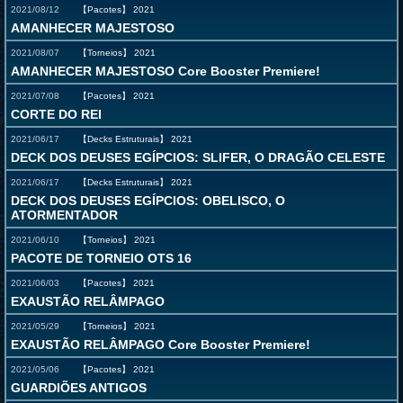
2021/08/12
【Pacotes】
2021
AMANHECER MAJESTOSO
2021/08/07
【Torneios】
2021
AMANHECER MAJESTOSO Core Booster Premiere!
2021/07/08
【Pacotes】
2021
CORTE DO REI
2021/06/17
【Decks Estruturais】
2021
DECK DOS DEUSES EGÍPCIOS: SLIFER, O DRAGÃO CELESTE
2021/06/17
【Decks Estruturais】
2021
DECK DOS DEUSES EGÍPCIOS: OBELISCO, O
ATORMENTADOR
2021/06/10
【Torneios】
2021
PACOTE DE TORNEIO OTS 16
2021/06/03
【Pacotes】
2021
EXAUSTÃO RELÂMPAGO
2021/05/29
【Torneios】
2021
EXAUSTÃO RELÂMPAGO Core Booster Premiere!
2021/05/06
【Pacotes】
2021
GUARDIÕES ANTIGOS