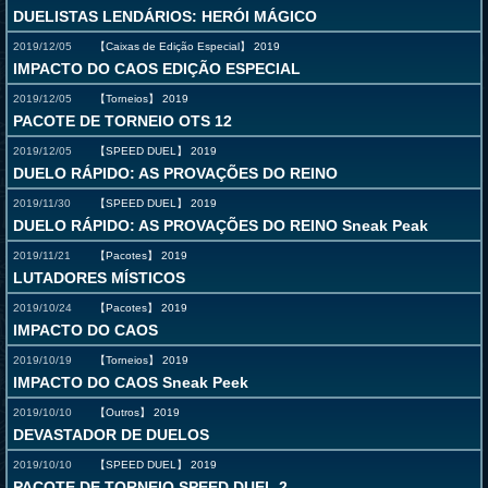
DUELISTAS LENDÁRIOS: HERÓI MÁGICO
2019/12/05
【Caixas de Edição Especial】
2019
IMPACTO DO CAOS EDIÇÃO ESPECIAL
2019/12/05
【Torneios】
2019
PACOTE DE TORNEIO OTS 12
2019/12/05
【SPEED DUEL】
2019
DUELO RÁPIDO: AS PROVAÇÕES DO REINO
2019/11/30
【SPEED DUEL】
2019
DUELO RÁPIDO: AS PROVAÇÕES DO REINO Sneak Peak
2019/11/21
【Pacotes】
2019
LUTADORES MÍSTICOS
2019/10/24
【Pacotes】
2019
IMPACTO DO CAOS
2019/10/19
【Torneios】
2019
IMPACTO DO CAOS Sneak Peek
2019/10/10
【Outros】
2019
DEVASTADOR DE DUELOS
2019/10/10
【SPEED DUEL】
2019
PACOTE DE TORNEIO SPEED DUEL 2