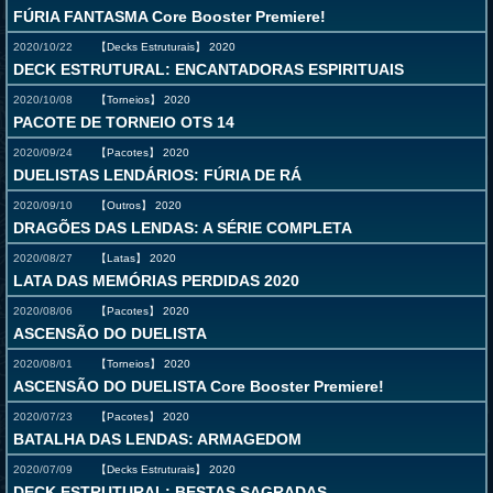
FÚRIA FANTASMA Core Booster Premiere!
2020/10/22
【Decks Estruturais】
2020
DECK ESTRUTURAL: ENCANTADORAS ESPIRITUAIS
2020/10/08
【Torneios】
2020
PACOTE DE TORNEIO OTS 14
2020/09/24
【Pacotes】
2020
DUELISTAS LENDÁRIOS: FÚRIA DE RÁ
2020/09/10
【Outros】
2020
DRAGÕES DAS LENDAS: A SÉRIE COMPLETA
2020/08/27
【Latas】
2020
LATA DAS MEMÓRIAS PERDIDAS 2020
2020/08/06
【Pacotes】
2020
ASCENSÃO DO DUELISTA
2020/08/01
【Torneios】
2020
ASCENSÃO DO DUELISTA Core Booster Premiere!
2020/07/23
【Pacotes】
2020
BATALHA DAS LENDAS: ARMAGEDOM
2020/07/09
【Decks Estruturais】
2020
DECK ESTRUTURAL: BESTAS SAGRADAS