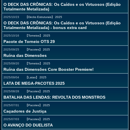
O DECK DAS CRÔNICAS: Os Caídos e os Virtuosos (Edição
Totalmente Metalizada)
2025/10/23
【Decks Estruturais】
2025
O DECK DAS CRÔNICAS: Os Caídos e os Virtuosos (Edição
Totalmente Metalizada) - bonus extra card
2025/10/16
【Torneios】
2025
Pacote de Torneio OTS 29
2025/09/25
【Pacotes】
2025
Ruína das Dimensões
2025/09/20
【Torneios】
2025
Ruína das Dimensões Core Booster Premiere!
2025/09/04
【Latas】
2025
LATA DE MEGA-PACOTES 2025
2025/08/28
【Pacotes】
2025
BATALHA DAS LENDAS: REVOLTA DOS MONSTROS
2025/07/31
【Pacotes】
2025
Caçadores de Justiça
2025/07/03
【Pacotes】
2025
O AVANÇO DO DUELISTA