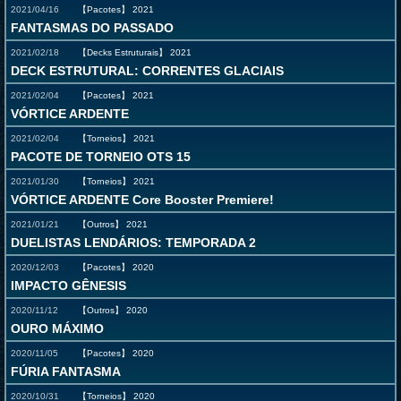
2021/04/16
【Pacotes】
2021
FANTASMAS DO PASSADO
2021/02/18
【Decks Estruturais】
2021
DECK ESTRUTURAL: CORRENTES GLACIAIS
2021/02/04
【Pacotes】
2021
VÓRTICE ARDENTE
2021/02/04
【Torneios】
2021
PACOTE DE TORNEIO OTS 15
2021/01/30
【Torneios】
2021
VÓRTICE ARDENTE Core Booster Premiere!
2021/01/21
【Outros】
2021
DUELISTAS LENDÁRIOS: TEMPORADA 2
2020/12/03
【Pacotes】
2020
IMPACTO GÊNESIS
2020/11/12
【Outros】
2020
OURO MÁXIMO
2020/11/05
【Pacotes】
2020
FÚRIA FANTASMA
2020/10/31
【Torneios】
2020