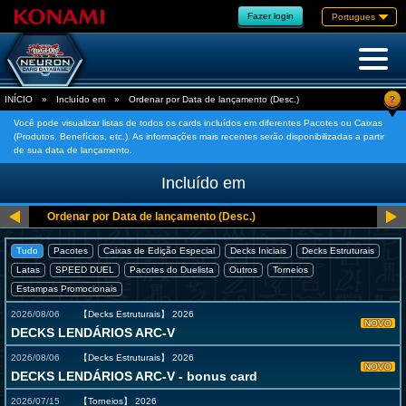
Fazer login
Portugues
?
INÍCIO
»
Incluído em
»
Ordenar por Data de lançamento (Desc.)
Você pode visualizar listas de todos os cards incluídos em diferentes Pacotes ou Caixas
(Produtos, Benefícios, etc.). As informações mais recentes serão disponibilizadas a partir
de sua data de lançamento.
Incluído em
Tudo
Pacotes
Caixas de Edição Especial
Decks Iniciais
Decks Estruturais
Latas
SPEED DUEL
Pacotes do Duelista
Outros
Torneios
Estampas Promocionais
2026/08/06
【Decks Estruturais】
2026
NOVO
DECKS LENDÁRIOS ARC-V
2026/08/06
【Decks Estruturais】
2026
NOVO
DECKS LENDÁRIOS ARC-V - bonus card
2026/07/15
【Torneios】
2026