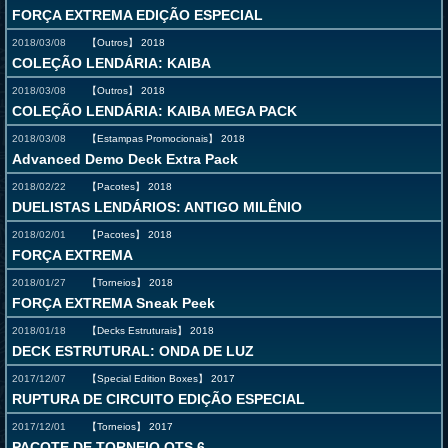
FORÇA EXTREMA EDIÇÃO ESPECIAL
2018/03/08
【Outros】
2018
COLEÇÃO LENDÁRIA: KAIBA
2018/03/08
【Outros】
2018
COLEÇÃO LENDÁRIA: KAIBA MEGA PACK
2018/03/08
【Estampas Promocionais】
2018
Advanced Demo Deck Extra Pack
2018/02/22
【Pacotes】
2018
DUELISTAS LENDÁRIOS: ANTIGO MILÊNIO
2018/02/01
【Pacotes】
2018
FORÇA EXTREMA
2018/01/27
【Torneios】
2018
FORÇA EXTREMA Sneak Peek
2018/01/18
【Decks Estruturais】
2018
DECK ESTRUTURAL: ONDA DE LUZ
2017/12/07
【Special Edition Boxes】
2017
RUPTURA DE CIRCUITO EDIÇÃO ESPECIAL
2017/12/01
【Torneios】
2017
PACOTE DE TORNEIO OTS 6