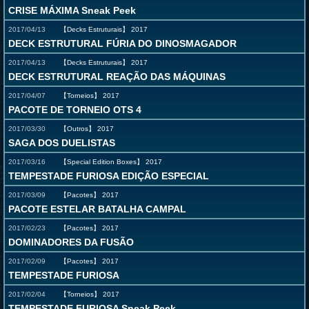
CRISE MÁXIMA Sneak Peek
2017/04/13
【Decks Estruturais】
2017
DECK ESTRUTURAL FÚRIA DO DINOSMAGADOR
2017/04/13
【Decks Estruturais】
2017
DECK ESTRUTURAL REAÇÃO DAS MÁQUINAS
2017/04/07
【Torneios】
2017
PACOTE DE TORNEIO OTS 4
2017/03/30
【Outros】
2017
SAGA DOS DUELISTAS
2017/03/16
【Special Edition Boxes】
2017
TEMPESTADE FURIOSA EDIÇÃO ESPECIAL
2017/03/09
【Pacotes】
2017
PACOTE ESTELAR BATALHA CAMPAL
2017/02/23
【Pacotes】
2017
DOMINADORES DA FUSÃO
2017/02/09
【Pacotes】
2017
TEMPESTADE FURIOSA
2017/02/04
【Torneios】
2017
TEMPESTADE FURIOSA Sneak Peek