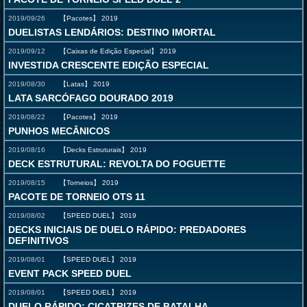
2019/09/26
【Pacotes】
2019
DUELISTAS LENDÁRIOS: DESTINO IMORTAL
2019/09/12
【Caixas de Edição Especial】
2019
INVESTIDA CRESCENTE EDIÇÃO ESPECIAL
2019/08/30
【Latas】
2019
LATA SARCÓFAGO DOURADO 2019
2019/08/22
【Pacotes】
2019
PUNHOS MECÂNICOS
2019/08/16
【Decks Estruturais】
2019
DECK ESTRUTURAL: REVOLTA DO FOGUETTE
2019/08/15
【Torneios】
2019
PACOTE DE TORNEIO OTS 11
2019/08/02
【SPEED DUEL】
2019
DECKS INICIAIS DE DUELO RÁPIDO: PREDADORES
DEFINITIVOS
2019/08/01
【SPEED DUEL】
2019
EVENT PACK SPEED DUEL
2019/08/01
【SPEED DUEL】
2019
DUELO RÁPIDO: CICATRIZES DE BATALHA