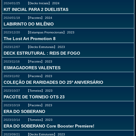
2024/01/25
【Decks Iniciais】
2024
KIT INICIAL PARA 2 DUELISTAS
2024/01/18
【Pacotes】
2024
LABIRINTO DO MILÊNIO
2023/12/20
【Estampas Promocionais】
2023
The Lost Art Promotion 8
2023/12/07
【Decks Estruturais】
2023
DECK ESTRUTURAL : REIS DE FOGO
2023/11/16
【Pacotes】
2023
ESMAGADORES VALENTES
2023/11/02
【Pacotes】
2023
COLEÇÃO DE RARIDADES DO 25º ANIVERSÁRIO
2023/10/27
【Torneios】
2023
PACOTE DE TORNEIO OTS 23
2023/10/19
【Pacotes】
2023
ERA DO SOBERANO
2023/10/14
【Torneios】
2023
ERA DO SOBERANO Core Booster Premiere!
2023/09/21
【Decks Estruturais】
2023