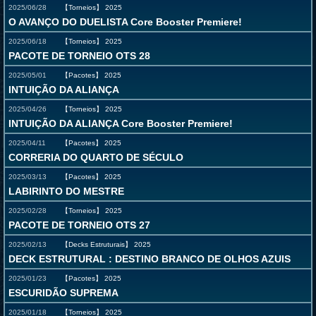
2025/06/28
【Torneios】
2025
O AVANÇO DO DUELISTA Core Booster Premiere!
2025/06/18
【Torneios】
2025
PACOTE DE TORNEIO OTS 28
2025/05/01
【Pacotes】
2025
INTUIÇÃO DA ALIANÇA
2025/04/26
【Torneios】
2025
INTUIÇÃO DA ALIANÇA Core Booster Premiere!
2025/04/11
【Pacotes】
2025
CORRERIA DO QUARTO DE SÉCULO
2025/03/13
【Pacotes】
2025
LABIRINTO DO MESTRE
2025/02/28
【Torneios】
2025
PACOTE DE TORNEIO OTS 27
2025/02/13
【Decks Estruturais】
2025
DECK ESTRUTURAL : DESTINO BRANCO DE OLHOS AZUIS
2025/01/23
【Pacotes】
2025
ESCURIDÃO SUPREMA
2025/01/18
【Torneios】
2025