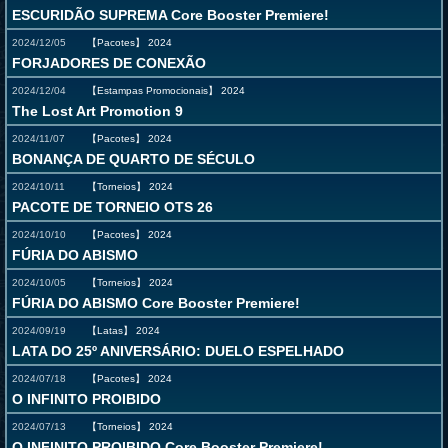
ESCURIDÃO SUPREMA Core Booster Premiere!
2024/12/05
【Pacotes】
2024
FORJADORES DE CONEXÃO
2024/12/04
【Estampas Promocionais】
2024
The Lost Art Promotion 9
2024/11/07
【Pacotes】
2024
BONANÇA DE QUARTO DE SÉCULO
2024/10/11
【Torneios】
2024
PACOTE DE TORNEIO OTS 26
2024/10/10
【Pacotes】
2024
FÚRIA DO ABISMO
2024/10/05
【Torneios】
2024
FÚRIA DO ABISMO Core Booster Premiere!
2024/09/19
【Latas】
2024
LATA DO 25º ANIVERSÁRIO: DUELO ESPELHADO
2024/07/18
【Pacotes】
2024
O INFINITO PROIBIDO
2024/07/13
【Torneios】
2024
O INFINITO PROIBIDO Core Booster Premiere!