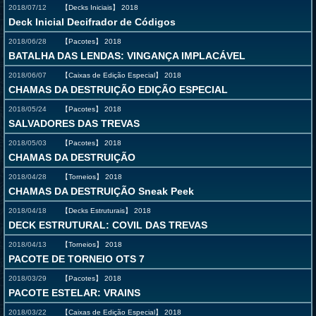
2018/07/12
【Decks Iniciais】
2018
Deck Inicial Decifrador de Códigos
2018/06/28
【Pacotes】
2018
BATALHA DAS LENDAS: VINGANÇA IMPLACÁVEL
2018/06/07
【Caixas de Edição Especial】
2018
CHAMAS DA DESTRUIÇÃO EDIÇÃO ESPECIAL
2018/05/24
【Pacotes】
2018
SALVADORES DAS TREVAS
2018/05/03
【Pacotes】
2018
CHAMAS DA DESTRUIÇÃO
2018/04/28
【Torneios】
2018
CHAMAS DA DESTRUIÇÃO Sneak Peek
2018/04/18
【Decks Estruturais】
2018
DECK ESTRUTURAL: COVIL DAS TREVAS
2018/04/13
【Torneios】
2018
PACOTE DE TORNEIO OTS 7
2018/03/29
【Pacotes】
2018
PACOTE ESTELAR: VRAINS
2018/03/22
【Caixas de Edição Especial】
2018