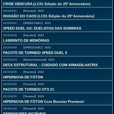
CRISE OBSCURA (LC01 Edição do 25º Aniversário)
2023/04/20
【Pacotes】
2023
INVASÃO DO CAOS (LC01 Edição do 25º Aniversário)
2023/03/30
【SPEED DUEL】
2023
SPEED DUEL GX: DUELISTAS DAS SOMBRAS
2023/03/09
【Pacotes】
2023
LABIRINTO DE MEMÓRIAS
2023/03/09
【SPEED DUEL】
2023
PACOTE DE TORNEIO SPEED DUEL 5
2023/02/23
【Decks Estruturais】
2023
DECK ESTRUTURAL : CUIDADO COM ARMADILHATRIX
2023/02/09
【Pacotes】
2023
HIPERNOVA DE FÓTON
2023/02/09
【Torneios】
2023
PACOTE DE TORNEIO OTS 21
2023/02/03
【Torneios】
2023
HIPERNOVA DE FÓTON Core Booster Premiere!
2023/01/19
【Pacotes】
2023
DEFENSORES INCRÍVEIS