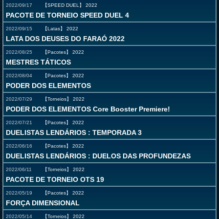
2022/09/17
【SPEED DUEL】
2022
PACOTE DE TORNEIO SPEED DUEL 4
2022/09/15
【Latas】
2022
LATA DOS DEUSES DO FARAÓ 2022
2022/08/25
【Pacotes】
2022
MESTRES TÁTICOS
2022/08/04
【Pacotes】
2022
PODER DOS ELEMENTOS
2022/07/29
【Torneios】
2022
PODER DOS ELEMENTOS Core Booster Premiere!
2022/07/21
【Pacotes】
2022
DUELISTAS LENDÁRIOS : TEMPORADA 3
2022/06/16
【Pacotes】
2022
DUELISTAS LENDÁRIOS : DUELOS DAS PROFUNDEZAS
2022/06/11
【Torneios】
2022
PACOTE DE TORNEIO OTS 19
2022/05/19
【Pacotes】
2022
FORÇA DIMENSIONAL
2022/05/14
【Torneios】
2022