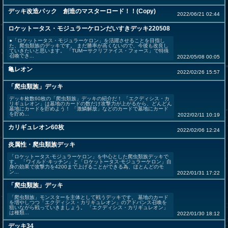
デッキ改造パック 創造のマスターロード！！(Copy)
2022/06/21 02:44
ロケットータス・モジュラーケロンだいすきデッキ220508
●「ロケットータス・モジュラーケロン」を活躍させることを目指し
た、爬虫類族のデッキです。 まだ勝率が高くないので、今後も改良し
ていきたいと思います。 「TUMーサクリファイス・フォース」で特殊
召喚でき...
2022/05/08 00:05
亀レオン
2022/02/26 15:57
「爬虫類族」デッキ
デッキ枚数60枚の「爬虫類族」デッキの紹介だ！ 「エクディシス・カ
リギュレオン」は墓地のカードの数だけ攻撃力が上がるから、どんどん
墓地にカードを貯めよう！ 「激鱗解放」などのカードで墓地にカード
を貯め...
2022/02/11 10:19
カリギュレオン60枚
2022/02/06 12:24
炎属性・爬虫類族デッキ
「ロケットータス·モジュラーケロン」を中心とした爬虫類族デッキで
す。 「ワイルド·キッチン」と「ロケットータス·モジュラーケロン」自
身の効果で攻撃力を4200まで上げることができる為、ほとんどのモ
ン...
2022/01/31 17:22
「爬虫類族」デッキ
「爬虫類族」モンスターを主体として戦うデッキです。 墓地のカード
を増やしつつ「エクディシス・カリギュレオン」のアドバンス召喚を
狙いながら戦っていきましょう。 「エクディシス・カリギュレオン」
は種類...
2022/01/30 18:12
デッキ34