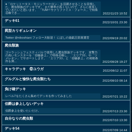
●「ロケットータス・モジュラーケロン」を活躍させることを目指し
た、爬虫類族のデッキです。 まだ勝率が高くないので、さらに改良し
ていきたいと思います。 「TUMーサクリファイス・フォース」で特殊
召喚でき...
2022/11/23 10:52
デッキ61
2022/10/31 23:30
罠型カリギュレオン
Twitter @niboshiani フォロー大歓迎！ にぼしの遊戯王部屋運営
2022/09/19 20:02
爬虫類族
ゴーラッシュフェスティバルで使用した爬虫類族デッキです。 攻撃力
の高いモンスターを「伯蜴参上」で特殊召喚し、「エリア33」や「ツ
メレオン」でサポートします。 「エリア33」と「伯蜴参上」の発動条
件を満...
2022/08/28 19:27
キャラデッキ ⑫ユウガ
2022/08/12 11:07
グルグルと愉快な爬虫類たち
2022/08/10 08:14
負け確デッキ
レベル7をたくさん集めてデッキを作ってみました
2022/07/21 10:22
伯爵は参上しないデッキ
伯爵参上を使いたいだけ。
2022/07/13 23:30
自分なりの爬虫類
2022/07/10 13:30
デッキ54
2022/07/09 14:44