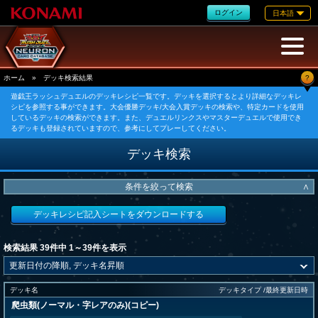
ログイン
日本語
?
ホーム
»
デッキ検索結果
遊戯王ラッシュデュエルのデッキレシピ一覧です。デッキを選択するとより詳細なデッキレ
シピを参照する事ができます。大会優勝デッキ/大会入賞デッキの検索や、特定カードを使用
しているデッキの検索ができます。また、デュエルリンクスやマスターデュエルで使用でき
るデッキも登録されていますので、参考にしてプレーしてください。
デッキ検索
条件を絞って検索
∧
デッキレシピ記入シートをダウンロードする
検索結果 39件中 1～39件を表示
デッキ名
デッキタイプ /最終更新日時
爬虫類(ノーマル・字レアのみ)(コピー)