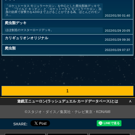
「ロケットータス·モジュラーケロン」を中心とした爬虫類族デッキで
す。 「ワイルド·キッチン」と「ロケットータス·モジュラーケロン」自
身の効果で攻撃力を4200まで上げることができる為、ほとんどのモン
ス...
2022/01/30 01:40
爬虫類デッキ
ほぼ創造のマスターロードデッキ。
2022/01/29 20:05
カリギュリオンオリジナル
2022/01/29 09:30
爬虫類
2022/01/29 07:37
1
∧
遊戯王ニューロン(ラッシュデュエル カードデータベース)とは
∧
©スタジオ・ダイス／集英社・テレビ東京・KONAMI
SHARE: