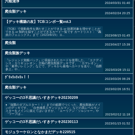
六根清浄
2024/03/31 01:40
爬虫類デッキ
2024/02/24 20:25
【デッキ構築の友】TCBコンボ一覧vol.3
《TCB》で発動条件を満たすことができる or 効果対象を増やすことが
できる or 制約を躱すことができるカード一覧です カードリスト：『轟
炎のフェニックス』まで（2023/8/15） □...
2023/08/15 01:45
爬虫類
2023/04/27 15:39
爬虫類族デッキ
『レジェンド覚醒パック』に収録されたカードを使用した、「エクディ
シス・カリギュレオン」主軸の爬虫類族デッキです。 「カマレオン」
や「素早いレミング」などで、デッキから墓地へカードを送り、「伯爵
参上」や...
2023/03/28 15:11
ｸﾞﾘｭﾘｭﾘｭﾘｭ！！
2023/03/26 06:29
爬虫類デッキ
2023/02/26 16:51
ゲッコーの3不思議だいすきデッキ20230209
●「強襲のダブルスター！！」までの範囲でつくった、爬虫類族がメイ
ンのデッキです。 「白色矮星人サンジェルマン」などの高レベルモン
スターをメインに据えてはいますが、「エーリアン・ソルジャー」や
「ワープば...
2023/02/12 11:18
ゲッコーの3不思議だいすきデッキ20230113
2023/01/15 01:52
モジュラーケロンとなかまだデッキ220515