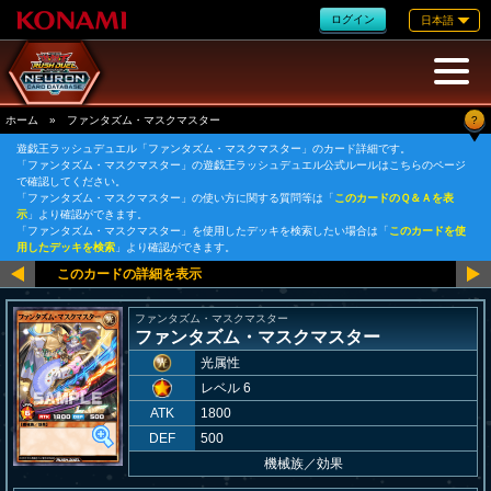
ログイン
日本語
?
ホーム
»
ファンタズム・マスクマスター
遊戯王ラッシュデュエル「ファンタズム・マスクマスター」のカード詳細です。
「ファンタズム・マスクマスター」の遊戯王ラッシュデュエル公式ルールはこちらのページ
で確認してください。
「ファンタズム・マスクマスター」の使い方に関する質問等は「
このカードのＱ＆Ａを表
示
」より確認ができます。
「ファンタズム・マスクマスター」を使用したデッキを検索したい場合は「
このカードを使
用したデッキを検索
」より確認ができます。
ファンタズム・マスクマスター
ファンタズム・マスクマスター
光属性
レベル 6
ATK
1800
DEF
500
機械族
／
効果