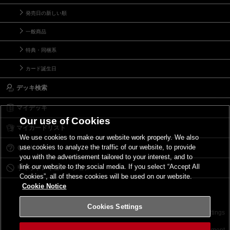
発売日の新しい順
一般商品
特典・同梱系
カード誕生日
デッキ検索
マイデッキ
Our use of Cookies
マイカードリスト
We use cookies to make our website work properly. We also
use cookies to analyze the traffic of our website, to provide
Ｑ＆Ａ
you with the advertisement tailored to your interest, and to
link our website to the social media. If you select “Accept All
リミットレギュレーション
Cookies”, all of these cookies will be used on our website.
Cookie Notice
Cookies Settings
お問い合わせ
ご利用規約
サイトポリシー
Cookies Settings
©2026 Konami Digital Entertainment