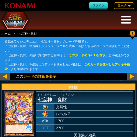
ログイン
日本語
?
ホーム
»
七宝神－良財
遊戯王ラッシュデュエル「七宝神－良財」のカード詳細です。
「七宝神－良財」の遊戯王ラッシュデュエル公式ルールはこちらのページで確認してくださ
い。
「七宝神－良財」の使い方に関する質問等は「
このカードのＱ＆Ａを表示
」より確認ができ
ます。
「七宝神－良財」を使用したデッキを検索したい場合は「
このカードを使用したデッキを検
索
」より確認ができます。
準制限
しちほうじん－りょうざい
七宝神－良財
光属性
レベル 7
ATK
1700
DEF
2700
天使族
／
効果