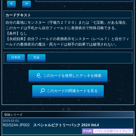
<
>
カードテキスト
自分の墓地にモンスター（守備力２７００）または「七宝船」がある場合、
このカードは手札から自分フィールドに表側表示で特殊召喚できる。
【条件】なし
【永続効果】自分フィールドの表側表示モンスター（レベル７）と自分フィ
ールドの裏側表示の魔法・罠カードは相手の効果では破壊されない。
日本語
한글
このカードを使用したデッキを検索
このカードの関連カードを見る
収録シリーズ
2025-01-01
RD/S244-JP002
スペシャルビクトリーパック 2024 Vol.4
P+UR
パラレル仕様ウルトラレア