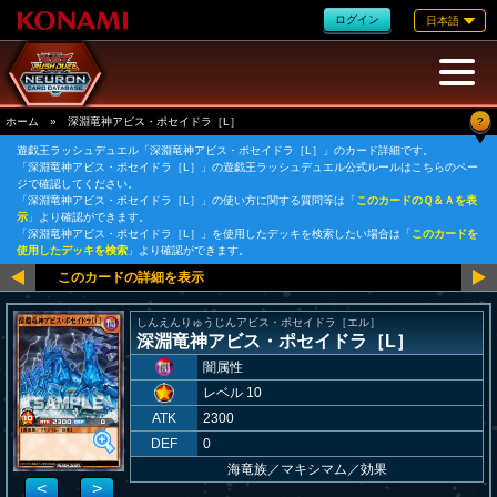
ログイン
日本語
?
ホーム
»
深淵竜神アビス・ポセイドラ［L］
遊戯王ラッシュデュエル「深淵竜神アビス・ポセイドラ［L］」のカード詳細です。
「深淵竜神アビス・ポセイドラ［L］」の遊戯王ラッシュデュエル公式ルールはこちらのペー
ジで確認してください。
「深淵竜神アビス・ポセイドラ［L］」の使い方に関する質問等は「
このカードのＱ＆Ａを表
示
」より確認ができます。
「深淵竜神アビス・ポセイドラ［L］」を使用したデッキを検索したい場合は「
このカードを
使用したデッキを検索
」より確認ができます。
しんえんりゅうじんアビス・ポセイドラ［エル］
深淵竜神アビス・ポセイドラ［L］
闇属性
レベル 10
ATK
2300
DEF
0
海竜族
／
マキシマム／効果
<
>