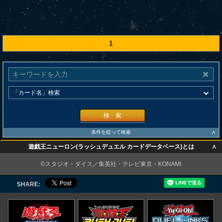
1
検 索
∧
条件を絞って検索
∧
遊戯王ニューロン(ラッシュデュエル カードデータベース)とは
∧
©スタジオ・ダイス／集英社・テレビ東京・KONAMI
SHARE: