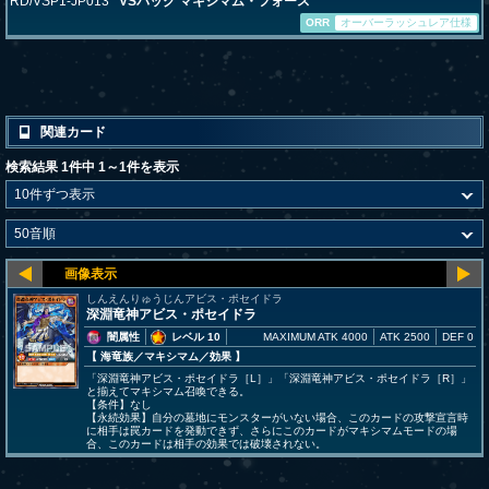
RD/VSP1-JP013
VSパック マキシマム・フォース
ORR
オーバーラッシュレア仕様
関連カード
検索結果 1件中 1～1件を表示
しんえんりゅうじんアビス・ポセイドラ
深淵竜神アビス・ポセイドラ
闇属性
レベル 10
MAXIMUM ATK 4000
ATK 2500
DEF 0
【 海竜族
／マキシマム／効果
】
「深淵竜神アビス・ポセイドラ［L］」「深淵竜神アビス・ポセイドラ［R］」
と揃えてマキシマム召喚できる。
【条件】なし
【永続効果】自分の墓地にモンスターがいない場合、このカードの攻撃宣言時
に相手は罠カードを発動できず、さらにこのカードがマキシマムモードの場
合、このカードは相手の効果では破壊されない。