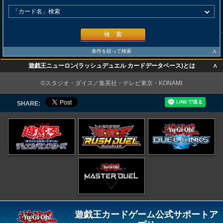
検 索
∧
条件を絞って検索
∧
遊戯王ニューロン(ラッシュデュエル カードデータベース)とは
∧
©スタジオ・ダイス／集英社・テレビ東京・KONAMI
SHARE:
遊戯王カードゲーム公式サポートア