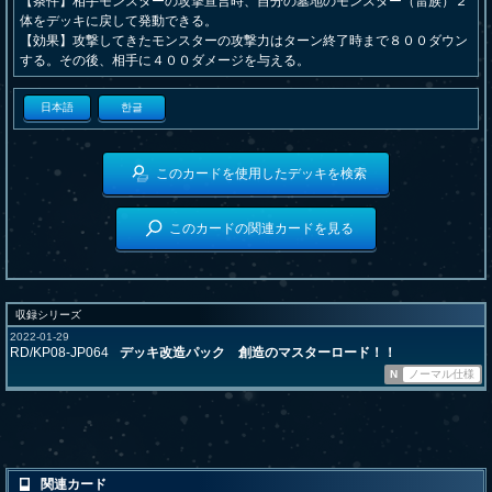
【条件】相手モンスターの攻撃宣言時、自分の墓地のモンスター（雷族）２
体をデッキに戻して発動できる。
【効果】攻撃してきたモンスターの攻撃力はターン終了時まで８００ダウン
する。その後、相手に４００ダメージを与える。
日本語
한글
このカードを使用したデッキを検索
このカードの関連カードを見る
収録シリーズ
2022-01-29
RD/KP08-JP064
デッキ改造パック 創造のマスターロード！！
N
ノーマル仕様
関連カード