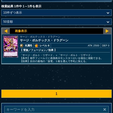
検索結果 1件中 1～1件を表示
サージ・ボルテックス・ドラグーン
サージ・ボルテックス・ドラグーン
光属性
レベル 8
ATK 2500
DEF 0
【 雷族
／フュージョン／効果
】
「サージ・ボルト・リザード」＋「サージ・ボルト・リザード」
【条件】相手フィールドに表側表示モンスターがいる場合に発動できる。
【効果】自分の墓地の「放電」１枚を選んで手札に加える。
1