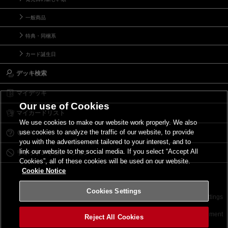
一般商品
特典・同梱系
カード誕生日
デッキ検索
マイデッキ
Our use of Cookies
マイカードリスト
We use cookies to make our website work properly. We also
use cookies to analyze the traffic of our website, to provide
Ｑ＆Ａ
you with the advertisement tailored to your interest, and to
link our website to the social media. If you select “Accept All
リミットレギュレーション
Cookies”, all of these cookies will be used on our website.
Cookie Notice
Cookies Settings
お問い合わせ
ご利用規約
サイトポリシー
Cookies Settings
©2026 Konami Digital Entertainment
Reject All Cookies