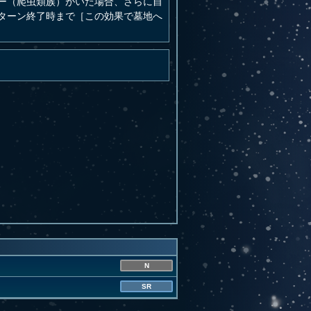
ー（爬虫類族）がいた場合、さらに自
ターン終了時まで［この効果で墓地へ
N
SR