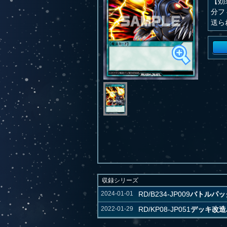
【効
分フ
送ら
収録シリーズ
2024-01-01
RD/B234-JP009
バトルパック 
2022-01-29
RD/KP08-JP051
デッキ改造