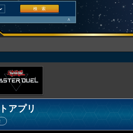
検 索
∧
トアプリ
！