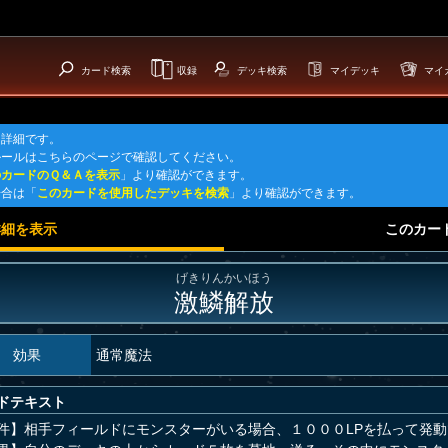
カード検索
収録
デッキ検索
マイデッキ
マイ
ド詳細です。
ルールはこちらのページで確認してください。
のカードのＱ＆Ａを表示
」より確認ができます。
場合は「
このカードを使用したデッキを検索
」より確認ができます。
詳細を表示
このカー
げきりんかいほう
激鱗解放
効果
通常魔法
ドテキスト
件】相手フィールドにモンスターがいる場合、１０００LPを払って発