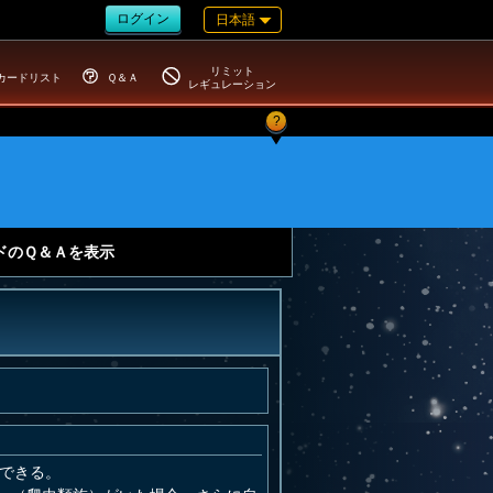
ログイン
日本語
リミット
カードリスト
Ｑ＆Ａ
レギュレーション
?
ドのＱ＆Ａを表示
動できる。