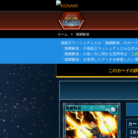
ホーム
»
激鱗解放
遊戯王ラッシュデュエル「激鱗解放」のカー
「激鱗解放」の遊戯王ラッシュデュエル公式
「激鱗解放」の使い方に関する質問等は「
こ
「激鱗解放」を使用したデッキを検索したい
このカードの
カー
【条