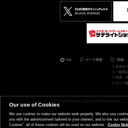
Top
カード検索
収録
発売日
一般商
特典・
カード
©2026 Konami Digital Entertainment
Our use of Cookies
We use cookies to make our website work properly. We also use cookies t
you with the advertisement tailored to your interest, and to link our webs
Cookies”, all of these cookies will be used on our website.
Cookie Not