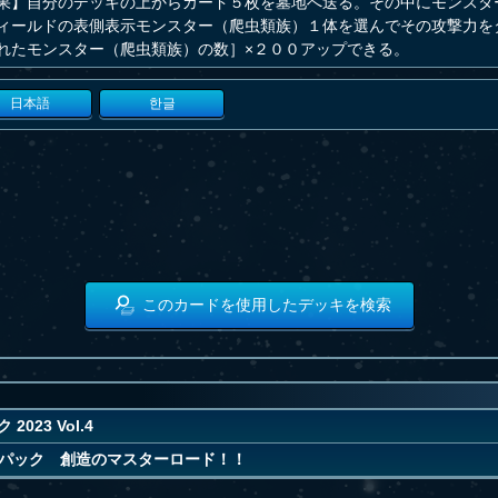
果】自分のデッキの上からカード５枚を墓地へ送る。その中にモンスタ
ィールドの表側表示モンスター（爬虫類族）１体を選んでその攻撃力を
れたモンスター（爬虫類族）の数］×２００アップできる。
日本語
한글
このカードを使用したデッキを検索
2023 Vol.4
パック 創造のマスターロード！！