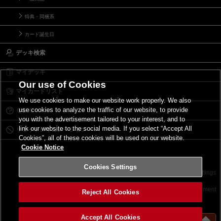
特典・同梱系
カード誕生日
デッキ検索
マイデッキ
Our use of Cookies
マイカードリスト
We use cookies to make our website work properly. We also
use cookies to analyze the traffic of our website, to provide
Ｑ＆Ａ
you with the advertisement tailored to your interest, and to
link our website to the social media. If you select “Accept All
リミットレギュレーション
Cookies”, all of these cookies will be used on our website.
Cookie Notice
Cookies Settings
お問い合わせ
ご利用規約
サイトポリシー
Cookies Settings
©2026 Konami Digital Entertainment
Reject All Cookies
Accept All Cookies