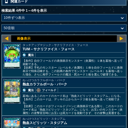
関連カード
検索結果 4件中 1～4件を表示
タッチアップマジック－サクリファイス・フォース
TUM－サクリファイス・フォース
魔法
【条件】自分フィールドの表側表示モンスター（炎属性）１体を墓地へ送って
発動できる。
【効果】手札のモンスター（レベル８／炎属性）１体を自分フィールドに表側
表示で特殊召喚する。この効果の条件でモンスター（レベル８）を墓地へ送っ
た場合、さらに相手フィールドの魔法・罠カード１枚を選んで破壊できる。
ねっけつカラフルボール・パーク
熱血カラフルボール・パーク
魔法
フィールド
墓地にあるこのカードのカード名は「熱血スピリッツ・スタジアム」になる。
【条件】このカードは、デッキの上からカード２枚を墓地へ送って発動でき
る。
【効果】このカードがフィールドゾーンに表側表示である限り、このカードの
カード名は「熱血スピリッツ・スタジアム」になり、お互いのモンスター（炎
属性）の攻撃宣言時にお互いは罠カードを発動できず、その攻撃は貫通する。
ねっけつスピリッツ・スタジアム
熱血スピリッツ・スタジアム