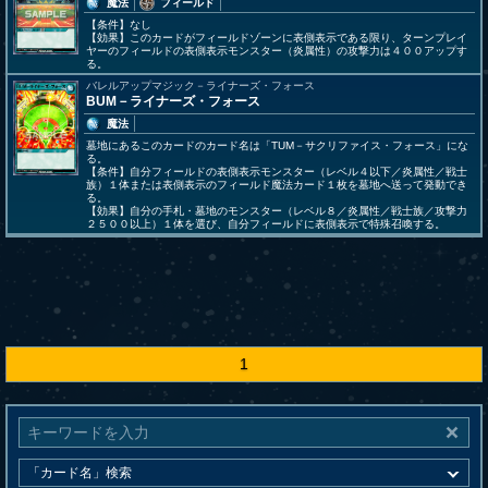
魔法
フィールド
【条件】なし
【効果】このカードがフィールドゾーンに表側表示である限り、ターンプレイ
ヤーのフィールドの表側表示モンスター（炎属性）の攻撃力は４００アップす
る。
バレルアップマジック－ライナーズ・フォース
BUM－ライナーズ・フォース
魔法
墓地にあるこのカードのカード名は「TUM－サクリファイス・フォース」にな
る。
【条件】自分フィールドの表側表示モンスター（レベル４以下／炎属性／戦士
族）１体または表側表示のフィールド魔法カード１枚を墓地へ送って発動でき
る。
【効果】自分の手札・墓地のモンスター（レベル８／炎属性／戦士族／攻撃力
２５００以上）１体を選び、自分フィールドに表側表示で特殊召喚する。
1