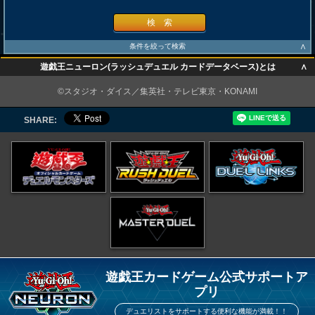
検 索
∧
条件を絞って検索
∧
遊戯王ニューロン(ラッシュデュエル カードデータベース)とは
∧
©スタジオ・ダイス／集英社・テレビ東京・KONAMI
SHARE:
遊戯王カードゲーム公式サポートア
プリ
デュエリストをサポートする便利な機能が満載！！