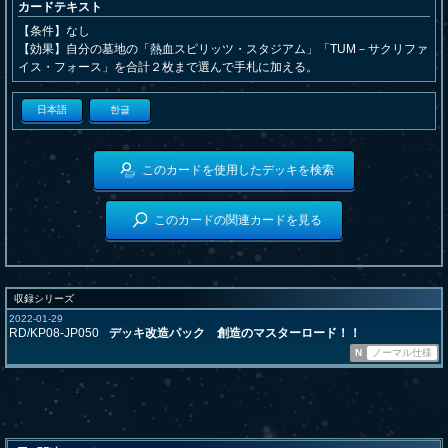
カードテキスト
【条件】なし
【効果】自分の墓地の「熱血スピリッツ・スタジアム」「TUM－サクリファ
イス・フォース」を合計２枚まで選んで手札に加える。
日本語
한글
このカードを使用したデッキを検索
このカードの関連カードを見る
収録シリーズ
2022-01-29
RD/KP08-JP050
デッキ改造パック 創造のマスターロード！！
N
ノーマル仕様