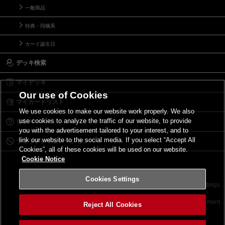
一般商品
特典・同梱系
カード誕生日
デッキ検索
マイデッキ
Our use of Cookies
マイカードリスト
We use cookies to make our website work properly. We also
use cookies to analyze the traffic of our website, to provide
Ｑ＆Ａ
you with the advertisement tailored to your interest, and to
link our website to the social media. If you select “Accept All
リミットレギュレーション
Cookies”, all of these cookies will be used on our website.
Cookie Notice
Cookies Settings
お問い合わせ
ご利用規約
サイトポリシー
Cookies Settings
©2026 Konami Digital Entertainment
Reject All Cookies