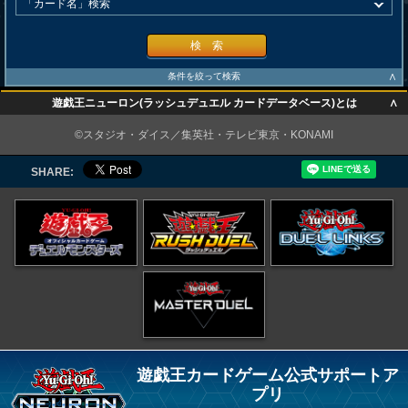
検 索
∧
条件を絞って検索
∧
遊戯王ニューロン(ラッシュデュエル カードデータベース)とは
∧
©スタジオ・ダイス／集英社・テレビ東京・KONAMI
SHARE:
遊戯王カードゲーム公式サポートア
プリ