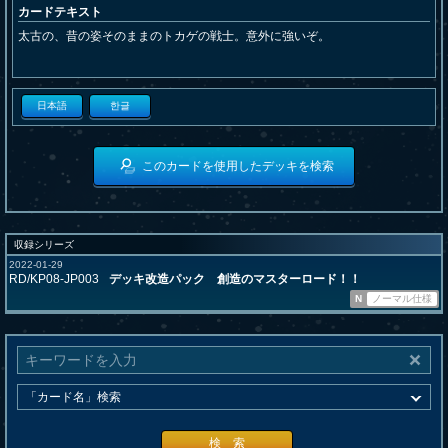
カードテキスト
太古の、昔の姿そのままのトカゲの戦士。意外に強いぞ。
日本語
한글
このカードを使用したデッキを検索
収録シリーズ
2022-01-29
RD/KP08-JP003
デッキ改造パック 創造のマスターロード！！
N
ノーマル仕様
検 索