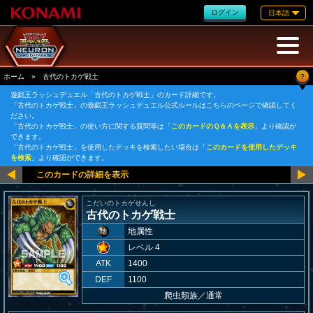
ログイン
日本語
?
ホーム
»
古代のトカゲ戦士
遊戯王ラッシュデュエル「古代のトカゲ戦士」のカード詳細です。
「古代のトカゲ戦士」の遊戯王ラッシュデュエル公式ルールはこちらのページで確認してく
ださい。
「古代のトカゲ戦士」の使い方に関する質問等は「
このカードのＱ＆Ａを表示
」より確認が
できます。
「古代のトカゲ戦士」を使用したデッキを検索したい場合は「
このカードを使用したデッキ
を検索
」より確認ができます。
こだいのトカゲせんし
古代のトカゲ戦士
地属性
レベル 4
ATK
1400
DEF
1100
爬虫類族
／
通常