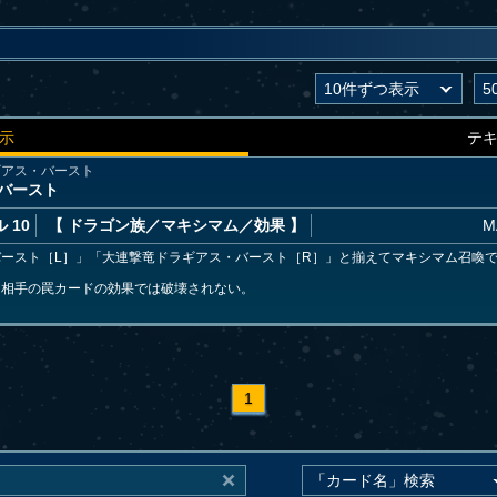
示
テ
ギアス・バースト
バースト
 10
【 ドラゴン族
／マキシマム／効果
】
M
ースト［L］」「大連撃竜ドラギアス・バースト［R］」と揃えてマキシマム召喚
ド
は相手の罠カードの効果では破壊されない。
1