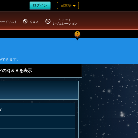
ログイン
日本語
リミット
カードリスト
Ｑ＆Ａ
レギュレーション
?
ができます。
ドのＱ＆Ａを表示
7