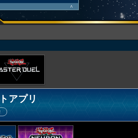
∧
トアプリ
！