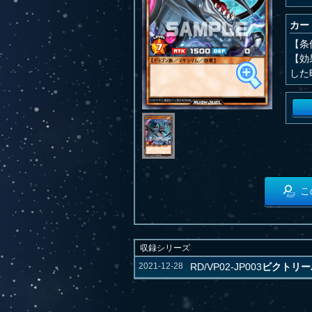
カー
【条
【効
した
こ
収録シリーズ
2021-12-28
RD/VP02-JP003
ビクトリー