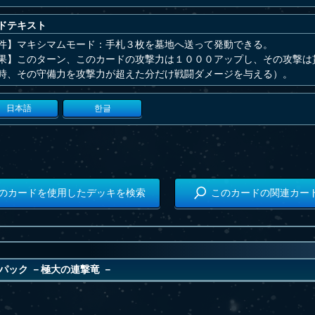
ドテキスト
件】マキシマムモード：手札３枚を墓地へ送って発動できる。
果】このターン、このカードの攻撃力は１０００アップし、その攻撃は
時、その守備力を攻撃力が超えた分だけ戦闘ダメージを与える）。
日本語
한글
のカードを使用したデッキを検索
このカードの関連カー
パック －極大の連撃竜 －