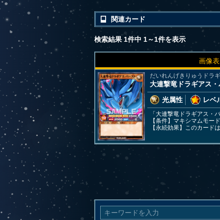
関連カード
検索結果 1件中 1～1件を表示
画像表
だいれんげきりゅうドラ
大連撃竜ドラギアス・
光属性
レベル
「大連撃竜ドラギアス・バ
【条件】マキシマムモー
【永続効果】このカード