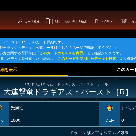
カード検索
収録
デッキ検索
マイデッキ
マイ
・バースト［R］」のカード詳細です。
戯王ラッシュデュエル公式ルールはこちらのページで確認してください。
い方に関する質問等は「
このカードのＱ＆Ａを表示
」より確認ができます。
用したデッキを検索したい場合は「
このカードを使用したデッキを検索
」より確認
詳細を表示
このカー
だいれんげきりゅうドラギアス・バースト［アール］
大連撃竜ドラギアス・バースト［R］
光属性
レベル 
TK
1500
DEF
0
ドラゴン族
／
マキシマム／効果