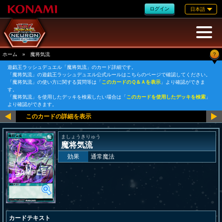
ログイン
日本語
?
ホーム
»
魔将気流
遊戯王ラッシュデュエル「魔将気流」のカード詳細です。
「魔将気流」の遊戯王ラッシュデュエル公式ルールはこちらのページで確認してください。
「魔将気流」の使い方に関する質問等は「
このカードのＱ＆Ａを表示
」より確認ができま
す。
「魔将気流」を使用したデッキを検索したい場合は「
このカードを使用したデッキを検索
」
より確認ができます。
ましょうきりゅう
魔将気流
効果
通常魔法
カードテキスト