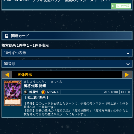
RD/KP06-JP042
デッキ改造パック 激闘のサンダーストーム！！
R
レア仕様
関連カード
検索結果 1件中 1～1件を表示
ましょうぶんたい まつぐみ
魔将分隊 待組
地属性
レベル 6
ATK 1800
DEF 0
【 戦士族
／効果
】
【条件】このカードを召喚したターンに、手札のモンスター（戦士族）１体を
墓地へ送って発動できる。
【効果】自分の墓地の「魔将気流」「魔将決闘斬」「魔将方円舞」の中から１
枚を選んで自分の魔法＆罠ゾーンにセットする。