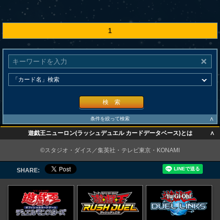
1
検 索
∧
条件を絞って検索
∧
遊戯王ニューロン(ラッシュデュエル カードデータベース)とは
∧
©スタジオ・ダイス／集英社・テレビ東京・KONAMI
SHARE: