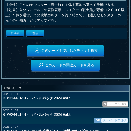
【条件】手札のモンスター（戦士族）１体を墓地へ送って発動できる。
【効果】自分フィールドの表側表示モンスター（戦士族／守備力２０００以
上）１体を選び、その攻撃力をターン終了時まで、［選んだモンスターの
元々の守備力］だけアップする。
日本語
한글
このカードを使用したデッキを検索
このカードの関連カードを見る
収録シリーズ
2025-01-01
RD/B244-JP012
バトルパック 2024 Vol.4
N
ノーマル仕様
2025-01-01
RD/B244-JP012
バトルパック 2024 Vol.4
SR
スーパーレア仕様
2021-07-24