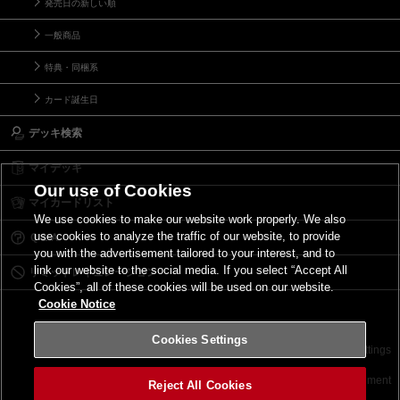
発売日の新しい順
一般商品
特典・同梱系
カード誕生日
デッキ検索
マイデッキ
Our use of Cookies
マイカードリスト
We use cookies to make our website work properly. We also
use cookies to analyze the traffic of our website, to provide
Ｑ＆Ａ
you with the advertisement tailored to your interest, and to
link our website to the social media. If you select “Accept All
リミットレギュレーション
Cookies”, all of these cookies will be used on our website.
Cookie Notice
Cookies Settings
お問い合わせ
ご利用規約
サイトポリシー
Cookies Settings
©2026 Konami Digital Entertainment
Reject All Cookies