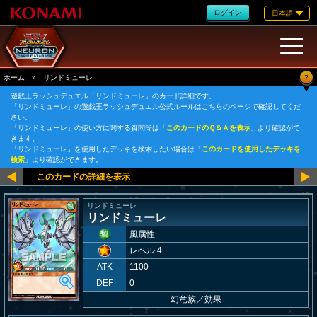
ログイン
日本語
?
ホーム
»
リンドミューレ
遊戯王ラッシュデュエル「リンドミューレ」のカード詳細です。
「リンドミューレ」の遊戯王ラッシュデュエル公式ルールはこちらのページで確認してくだ
さい。
「リンドミューレ」の使い方に関する質問等は「
このカードのＱ＆Ａを表示
」より確認がで
きます。
「リンドミューレ」を使用したデッキを検索したい場合は「
このカードを使用したデッキを
検索
」より確認ができます。
リンドミューレ
リンドミューレ
風属性
レベル 4
ATK
1100
DEF
0
幻竜族
／
効果