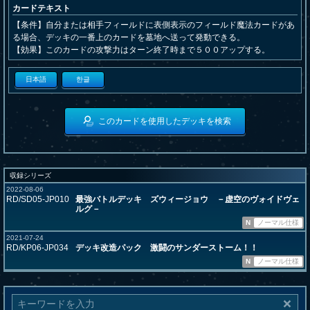
カードテキスト
【条件】自分または相手フィールドに表側表示のフィールド魔法カードがあ
る場合、デッキの一番上のカードを墓地へ送って発動できる。
【効果】このカードの攻撃力はターン終了時まで５００アップする。
日本語
한글
このカードを使用したデッキを検索
収録シリーズ
2022-08-06
RD/SD05-JP010
最強バトルデッキ ズウィージョウ －虚空のヴォイドヴェ
ルグ－
N
ノーマル仕様
2021-07-24
RD/KP06-JP034
デッキ改造パック 激闘のサンダーストーム！！
N
ノーマル仕様