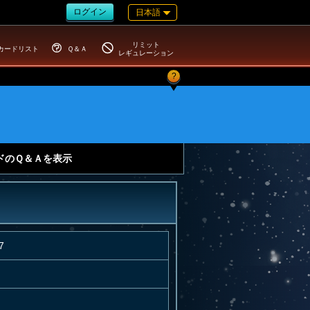
ログイン
日本語
リミット
カードリスト
Ｑ＆Ａ
レギュレーション
?
ドのＱ＆Ａを表示
7