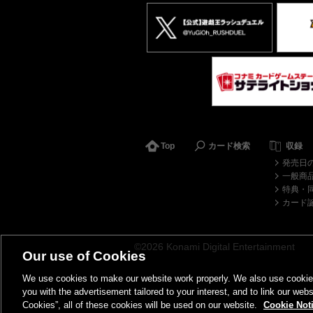
Top
カード検索
収録
発売日
一般商
特典・
カード
©2026 Konami Digital Entertainment
Our use of Cookies
We use cookies to make our website work properly. We also use cookies t
you with the advertisement tailored to your interest, and to link our webs
Cookies”, all of these cookies will be used on our website.
Cookie Not