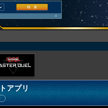
検 索
∧
トアプリ
！