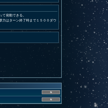
って発動できる。
撃力はターン終了時まで１５００ダウ
N
N