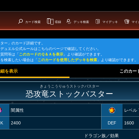
カード検索
収録
デッキ検索
マイデッキ
マイ
スター」のカード詳細です。
ュデュエル公式ルールはこちらのページで確認してください。
る質問等は「
このカードのＱ＆Ａを表示
」より確認ができます。
キを検索したい場合は「
このカードを使用したデッキを検索
」より確認ができます。
詳細を表示
このカー
きょうこうりゅうストックバスター
恐攻竜ストックバスター
闇属性
レベル 
TK
2400
DEF
1600
ドラゴン族
／
効果