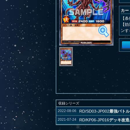
カー
【条
【効
ンす
収録シリーズ
2022-08-06
RD/SD03-JP002
最強バトル
2021-07-24
RD/KP06-JP016
デッキ改造