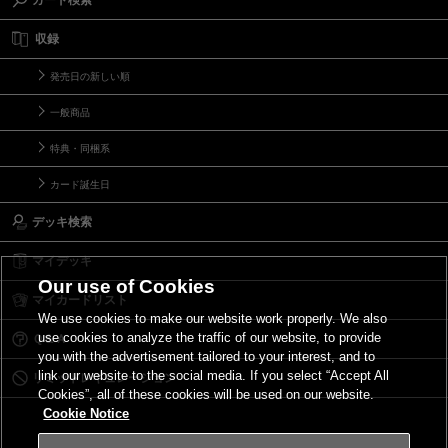
収録
発売日の新しい順
一般商品
特典・同梱系
カード誕生日
デッキ検索
マイデッキ
Our use of Cookies
マイカードリスト
We use cookies to make our website work properly. We also
use cookies to analyze the traffic of our website, to provide
Ｑ＆Ａ
you with the advertisement tailored to your interest, and to
link our website to the social media. If you select “Accept All
リミットレギュレーション
Cookies”, all of these cookies will be used on our website.
Cookie Notice