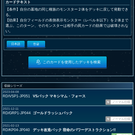
カードテキスト
【条件】自分の墓地の同じ種族のモンスター２体をデッキに戻して発動でき
る。
【効果】自分フィールドの表側表示モンスター（レベル８以下）を２体まで
選ぶ。このターン、そのモンスターは相手の罠カードの効果では破壊されな
い。
日本語
한글
このカードを使用したデッキを検索
収録シリーズ
2023-04-08
RD/VSP1-JP051
VSパック マキシマム・フォース
N
ノーマル仕様
2021-12-11
RD/GRP1-JP044
ゴールドラッシュパック
N
ノーマル仕様
2021-02-13
RD/KP04-JP040
デッキ改造パック 宿命のパワーデストラクション!!