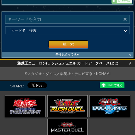
R
レア仕様
検 索
∧
条件を絞って検索
∧
遊戯王ニューロン(ラッシュデュエル カードデータベース)とは
∧
©スタジオ・ダイス／集英社・テレビ東京・KONAMI
SHARE: