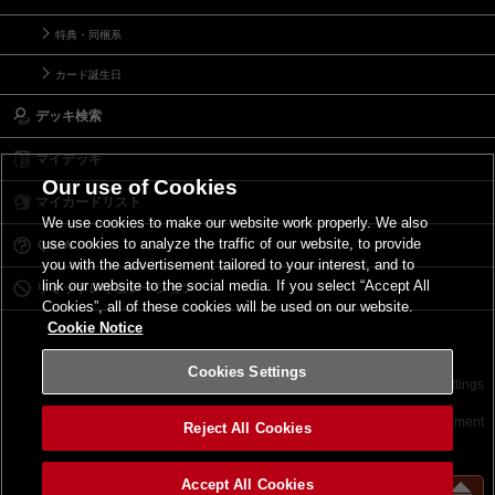
特典・同梱系
カード誕生日
デッキ検索
マイデッキ
Our use of Cookies
マイカードリスト
We use cookies to make our website work properly. We also
use cookies to analyze the traffic of our website, to provide
Ｑ＆Ａ
you with the advertisement tailored to your interest, and to
link our website to the social media. If you select “Accept All
リミットレギュレーション
Cookies”, all of these cookies will be used on our website.
Cookie Notice
Cookies Settings
お問い合わせ
ご利用規約
サイトポリシー
Cookies Settings
©2026 Konami Digital Entertainment
Reject All Cookies
Accept All Cookies