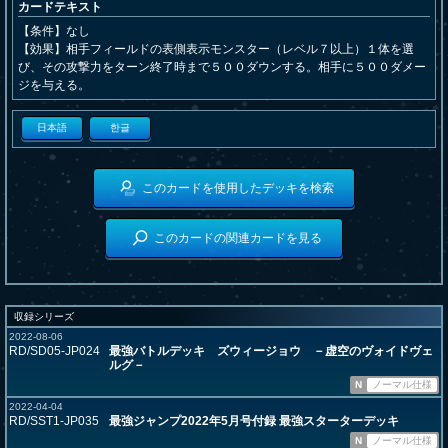
カードテキスト
【条件】なし
【効果】相手フィールドの表側表示モンスター（レベル７以上）１体を選
び、その攻撃力をターン終了時まで５００ダウンする。相手に５００ダメー
ジを与える。
日本語
한글
このカードを使用したデッキを検索
このカードの関連カードを見る
収録シリーズ
2022-08-06
RD/SD05-JP024
最強バトルデッキ ズウィージョウ －虚空のヴォイドヴェ
ルグ－
N
ノーマル仕様
2022-04-04
RD/SST1-JP035
最強ジャンプ2022年5月号付録 最強スターターデッキ
N
ノーマル仕様