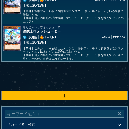
水属性
レベル 7
ATK 2300
DEF 1200
【 戦士族
／効果
】
【条件】相手フィールドに表側表示モンスター（レベル７以上）がいる場合に
発動できる。
【効果】自分の墓地の「白激泡－ブリーチ・モーター」１枚を選んでデッキの
上に戻す。
せんじゅうしウォッシューター
洗銃士ウォッシューター
水属性
レベル 2
ATK 0
DEF 800
【 戦士族
／効果
】
【条件】このカードを召喚したターンに、相手フィールドに表側表示モンスタ
ー（レベル７以上）がいる場合に発動できる。
【効果】自分の墓地の「白激泡－ブリーチ・モーター」１枚を選んでデッキに
戻す。その後、自分は１枚ドローする。
1