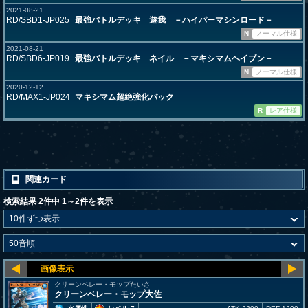
2021-08-21
RD/SBD1-JP025
最強バトルデッキ 遊我 －ハイパーマシンロード－
N
ノーマル仕様
2021-08-21
RD/SBD6-JP019
最強バトルデッキ ネイル －マキシマムヘイブン－
N
ノーマル仕様
2020-12-12
RD/MAX1-JP024
マキシマム超絶強化パック
R
レア仕様
関連カード
検索結果 2件中 1～2件を表示
クリーンベレー・モップたいさ
クリーンベレー・モップ大佐