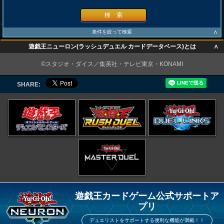
検 索
∧
条件を絞って検索
∧
遊戯王ニューロン(ラッシュデュエル カードデータベース)とは
∧
©スタジオ・ダイス／集英社・テレビ東京・KONAMI
SHARE:
遊戯王カードゲーム公式サポートア
プリ
デュエリストをサポートする便利な機能が満載！！