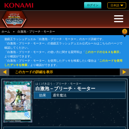
ログイン
日本語
?
ホーム
»
白激泡－ブリーチ・モーター
遊戯王ラッシュデュエル「白激泡－ブリーチ・モーター」のカード詳細です。
「白激泡－ブリーチ・モーター」の遊戯王ラッシュデュエル公式ルールはこちらのページで
確認してください。
「白激泡－ブリーチ・モーター」の使い方に関する質問等は「
このカードのＱ＆Ａを表示
」
より確認ができます。
「白激泡－ブリーチ・モーター」を使用したデッキを検索したい場合は「
このカードを使用
したデッキを検索
」より確認ができます。
はくげきほう－ブリーチ・モーター
白激泡－ブリーチ・モーター
効果
通常魔法