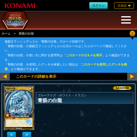
ログイン
日本語
?
ホーム
»
青眼の白龍
遊戯王ラッシュデュエル「青眼の白龍」のカード詳細です。
「青眼の白龍」の遊戯王ラッシュデュエル公式ルールはこちらのページで確認してくださ
い。
「青眼の白龍」の使い方に関する質問等は「
このカードのＱ＆Ａを表示
」より確認ができま
す。
「青眼の白龍」を使用したデッキを検索したい場合は「
このカードを使用したデッキを検
索
」より確認ができます。
LEGEND
ブルーアイズ・ホワイト・ドラゴン
青眼の白龍
<
>