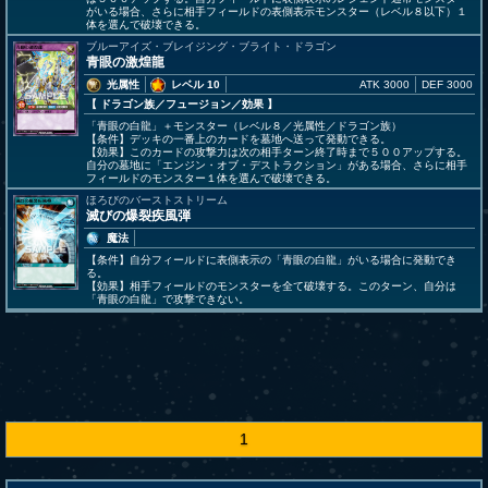
がいる場合、さらに相手フィールドの表側表示モンスター（レベル８以下）１
体を選んで破壊できる。
ブルーアイズ・ブレイジング・ブライト・ドラゴン
青眼の激煌龍
光属性
レベル 10
ATK 3000
DEF 3000
【 ドラゴン族
／フュージョン／効果
】
「青眼の白龍」＋モンスター（レベル８／光属性／ドラゴン族）
【条件】デッキの一番上のカードを墓地へ送って発動できる。
【効果】このカードの攻撃力は次の相手ターン終了時まで５００アップする。
自分の墓地に「エンジン・オブ・デストラクション」がある場合、さらに相手
フィールドのモンスター１体を選んで破壊できる。
ほろびのバーストストリーム
滅びの爆裂疾風弾
魔法
【条件】自分フィールドに表側表示の「青眼の白龍」がいる場合に発動でき
る。
【効果】相手フィールドのモンスターを全て破壊する。このターン、自分は
「青眼の白龍」で攻撃できない。
1