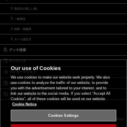
発売日の新しい順
一般商品
特典・同梱系
カード誕生日
デッキ検索
マイデッキ
Our use of Cookies
マイカードリスト
We use cookies to make our website work properly. We also
use cookies to analyze the traffic of our website, to provide
Ｑ＆Ａ
you with the advertisement tailored to your interest, and to
link our website to the social media. If you select “Accept All
リミットレギュレーション
Cookies”, all of these cookies will be used on our website.
Cookie Notice
Cookies Settings
お問い合わせ
ご利用規約
サイトポリシー
Cookies Settings