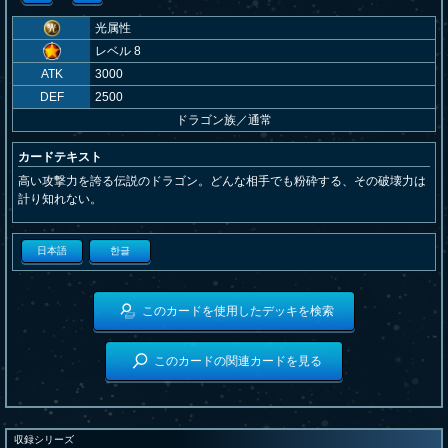
光属性
レベル 8
ATK
3000
DEF
2500
ドラゴン族
／
通常
カードテキスト
高い攻撃力を誇る伝説のドラゴン。どんな相手でも粉砕する、その破壊力は
計り知れない。
日本語
한글
このカードを使用したデッキを検索
このカードの関連カードを見る
収録シリーズ