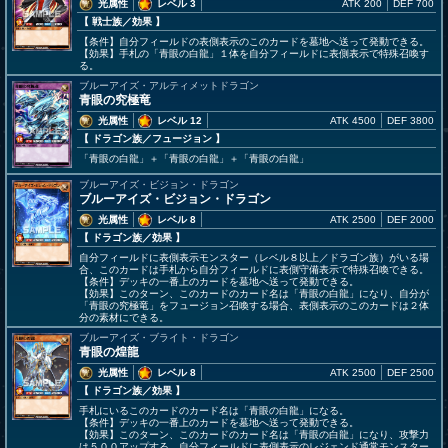
光属性
レベル 3
ATK 200
DEF 700
【 戦士族
／効果
】
【条件】自分フィールドの表側表示のこのカードを墓地へ送って発動できる。
【効果】手札の「青眼の白龍」１体を自分フィールドに表側表示で特殊召喚す
る。
ブルーアイズ・アルティメットドラゴン
青眼の究極竜
光属性
レベル 12
ATK 4500
DEF 3800
【 ドラゴン族
／フュージョン
】
「青眼の白龍」＋「青眼の白龍」＋「青眼の白龍」
ブルーアイズ・ビジョン・ドラゴン
ブルーアイズ・ビジョン・ドラゴン
光属性
レベル 8
ATK 2500
DEF 2000
【 ドラゴン族
／効果
】
自分フィールドに表側表示モンスター（レベル８以上／ドラゴン族）がいる場
合、このカードは手札から自分フィールドに表側守備表示で特殊召喚できる。
【条件】デッキの一番上のカードを墓地へ送って発動できる。
【効果】このターン、このカードのカード名は「青眼の白龍」になり、自分が
「青眼の究極竜」をフュージョン召喚する場合、表側表示のこのカードは２体
分の素材にできる。
ブルーアイズ・ブライト・ドラゴン
青眼の煌龍
光属性
レベル 8
ATK 2500
DEF 2500
【 ドラゴン族
／効果
】
手札にいるこのカードのカード名は「青眼の白龍」になる。
【条件】デッキの一番上のカードを墓地へ送って発動できる。
【効果】このターン、このカードのカード名は「青眼の白龍」になり、攻撃力
は５００アップする。自分フィールドに表側表示のレジェンド通常モンスター