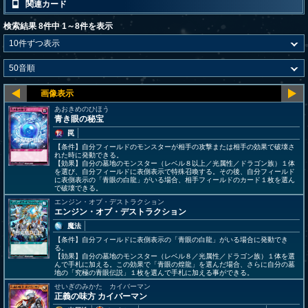
関連カード
検索結果 8件中 1～8件を表示
あおきめのひほう
青き眼の秘宝
罠
【条件】自分フィールドのモンスターが相手の攻撃または相手の効果で破壊さ
れた時に発動できる。
【効果】自分の墓地のモンスター（レベル８以上／光属性／ドラゴン族）１体
を選び、自分フィールドに表側表示で特殊召喚する。その後、自分フィールド
に表側表示の「青眼の白龍」がいる場合、相手フィールドのカード１枚を選ん
で破壊できる。
エンジン・オブ・デストラクション
エンジン・オブ・デストラクション
魔法
【条件】自分フィールドに表側表示の「青眼の白龍」がいる場合に発動でき
る。
【効果】自分の墓地のモンスター（レベル８／光属性／ドラゴン族）１体を選
んで手札に加える。この効果で「青眼の煌龍」を選んだ場合、さらに自分の墓
地の「究極の青眼伝説」１枚を選んで手札に加える事ができる。
せいぎのみかた カイバーマン
正義の味方 カイバーマン