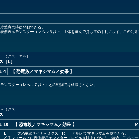
の攻撃宣言時に発動できる。
の表側表示モンスター（レベル５以上）１体を選んで持ち主の手札に戻す。この効果
ナ－ミクス［エル］
ス［L］
 4
【 恐竜族
／マキシマム／効果
】
ド
はモンスター（レベル７以下）との戦闘では破壊されない。
ナ－ミクス
ス
 10
【 恐竜族
／マキシマム／効果
】
M
［L］」「大恐竜駕ダイナ－ミクス［R］」と揃えてマキシマム召喚できる。
ド：相手フィールドに表側表示モンスター（レベル９以上）がいない場合、手札のモ