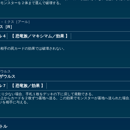
のモンスターを２体まで選んで破壊する。
ナ－ミクス［アール］
ス［R］
 4
【 恐竜族
／マキシマム／効果
】
ド
は相手の罠カードの効果では破壊されない。
ザウルス
ザウルス
 7
【 恐竜族
／効果
】
より少ない場合、手札１枚をデッキの下に戻して発動できる。
の上からカードを２枚ずつ墓地へ送る。この効果でモンスターが墓地へ送られた場合
ジを相手に与える。
ル
トル