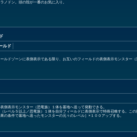
テラノドン。頭の殻が一番のお気に入り。
ド
ールド
ィールドゾーンに表側表示である限り、お互いのフィールドの表側表示モンスター（
の表側表示モンスター（恐竜族）１体を墓地へ送って発動できる。
ー（レベル５以上／恐竜族）１体を自分フィールドに表側表示で特殊召喚する。この
果の条件で墓地へ送ったモンスターの元々のレベル］×１００アップする。