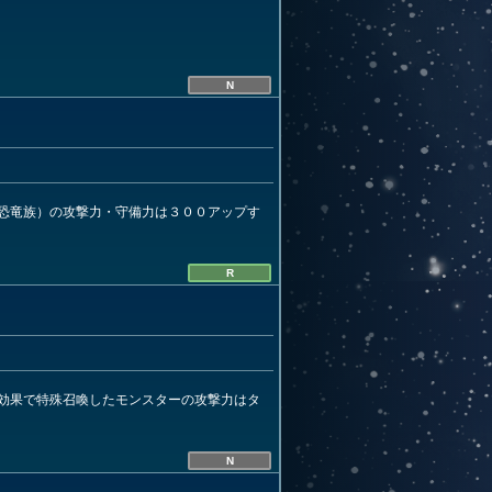
N
恐竜族）の攻撃力・守備力は３００アップす
R
効果で特殊召喚したモンスターの攻撃力はタ
N