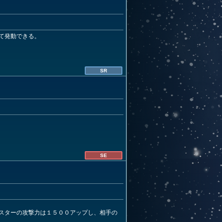
て発動できる。
SR
SE
スターの攻撃力は１５００アップし、相手の