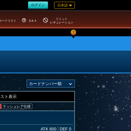
ログイン
日本語
リミット
カードリスト
Ｑ＆Ａ
レギュレーション
?
キスト表示
ラッシュレア仕様
ATK 800
DEF 0