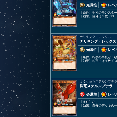
光属性
レベル
【条件】手札のモンスタ
【効果】自分は１枚ドロ
ナリキング・レックス
ナリキング・レックス
光属性
レベル
【条件】相手の手札が０
【効果】お互いは１枚ド
よくりゅうステルンプテ
抑竜ステルンプテラ
炎属性
レベル
【条件】なし
【効果】自分のデッキの