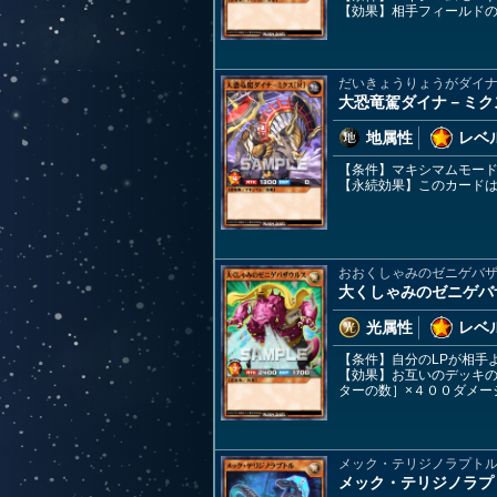
【効果】相手フィールド
だいきょうりょうがダイ
大恐竜駕ダイナ－ミク
地属性
レベル
【条件】マキシマムモー
【永続効果】このカード
おおくしゃみのゼニゲバ
大くしゃみのゼニゲバ
光属性
レベル
【条件】自分のLPが相手
【効果】お互いのデッキ
ターの数］×４００ダメー
メック・テリジノラプト
メック・テリジノラプ