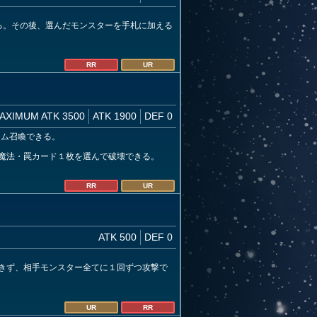
る。その後、選んだモンスターを手札に加える
RR
UR
AXIMUM ATK 3500
ATK 1900
DEF 0
マム召喚できる。
魔法・罠カード１枚を選んで破壊できる。
RR
UR
ATK 500
DEF 0
きず、相手モンスター全てに１回ずつ攻撃で
UR
RR