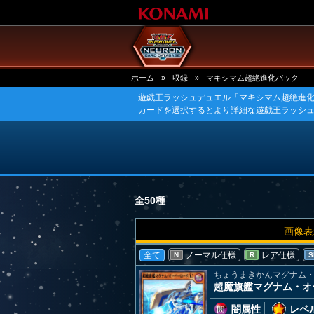
ホーム
»
収録
»
マキシマム超絶進化パック
遊戯王ラッシュデュエル「マキシマム超絶進
カードを選択するとより詳細な遊戯王ラッシ
全50種
画像表
全て
ノーマル仕様
レア仕様
N
R
S
ちょうまきかんマグナム
超魔旗艦マグナム・オ
闇属性
レベル