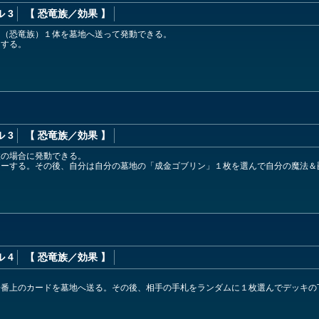
 3
【 恐竜族
／効果
】
ー（恐竜族）１体を墓地へ送って発動できる。
ーする。
 3
【 恐竜族
／効果
】
枚の場合に発動できる。
ローする。その後、自分は自分の墓地の「成金ゴブリン」１枚を選んで自分の魔法＆
ラ
 4
【 恐竜族
／効果
】
一番上のカードを墓地へ送る。その後、相手の手札をランダムに１枚選んでデッキの