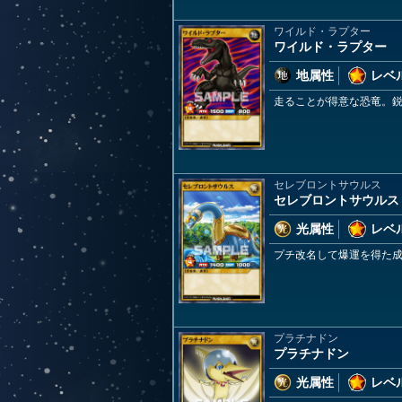
ワイルド・ラプター
ワイルド・ラプター
地属性
レベル
走ることが得意な恐竜。
セレブロントサウルス
セレブロントサウルス
光属性
レベル
プチ改名して爆運を得た
プラチナドン
プラチナドン
光属性
レベル