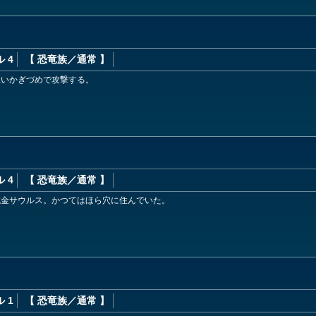
 4
【 恐竜族
／通常
】
鋭いかぎづめで攻撃する。
 4
【 恐竜族
／通常
】
成金サウルス。かつてはほら穴に住んでいた。
 1
【 恐竜族
／通常
】