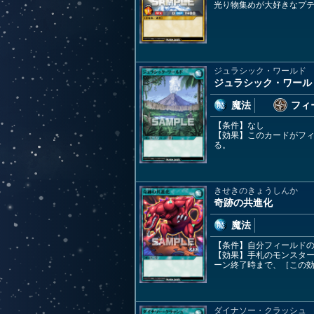
光り物集めが大好きなプ
ジュラシック・ワールド
ジュラシック・ワール
魔法
フィ
【条件】なし
【効果】このカードがフ
る。
きせきのきょうしんか
奇跡の共進化
魔法
【条件】自分フィールド
【効果】手札のモンスタ
ーン終了時まで、［この効
ダイナソー・クラッシュ