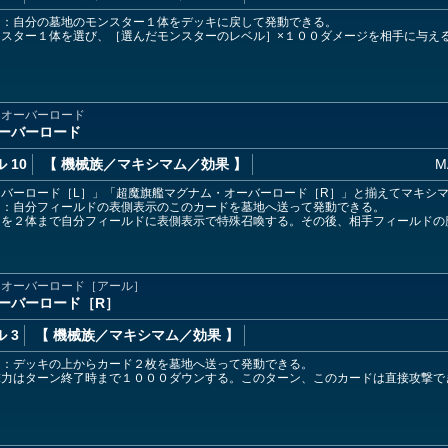
ド：自分の墓地のモンスター１体をデッキに戻して発動できる。
ンスター１体を選び、［選んだモンスターのレベル］×１００ダメージを相手に与え
・オーバーロード
ーバーロード
 10
【 機械族
／マキシマム／効果
】
M
バーロード［L］」「超魔旗艦マグナム・オーバーロード［R］」と揃えてマキシ
ド：自分フィールドの表側表示のこのカードを墓地へ送って発動できる。
ーを２体まで自分フィールドに表側表示で特殊召喚する。その後、相手フィールドの
・オーバーロード［アール］
ーバーロード［R］
 3
【 機械族
／マキシマム／効果
】
ド：デッキの上からカード２枚を墓地へ送って発動できる。
撃力はターン終了時まで１０００ダウンする。このターン、このカードは直接攻撃で
。