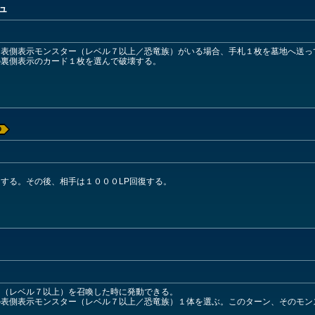
ュ
に表側表示モンスター（レベル７以上／恐竜族）がいる場合、手札１枚を墓地へ送っ
の裏側表示のカード１枚を選んで破壊する。
D
する。その後、相手は１０００LP回復する。
ー（レベル７以上）を召喚した時に発動できる。
の表側表示モンスター（レベル７以上／恐竜族）１体を選ぶ。このターン、そのモン