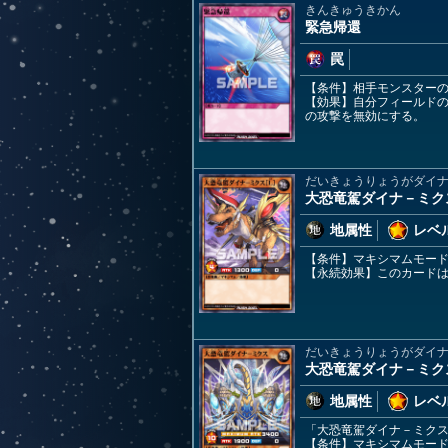
きんきゅうきかん
緊急帰還
罠
【条件】相手モンスター
【効果】自分フィールド
の攻撃を無効にする。
だいきょうりょうがダイ
大恐竜駕ダイナ－ミク
地属性
レベル
【条件】マキシマムモー
【永続効果】このカード
だいきょうりょうがダイ
大恐竜駕ダイナ－ミク
地属性
レベル
「大恐竜駕ダイナ－ミクス
【条件】マキシマムモー