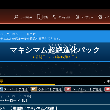
カード検索
収録
デッキ検索
マイデッキ
マイ
化パック」のカード一覧です。
ュデュエル公式ルールを確認する事ができます。
ちょうぜつ
しんか
マキシマム
超絶
進化
パック
( 公開日 : 2021年06月05日 )
示
テ
スーパーレア仕様
ウルトラレア仕様
シークレットレア仕様
R
UR
SE
RR
・オーバーロード［エル］
ーバーロード［L］
 4
【 機械族
／マキシマム／効果
】