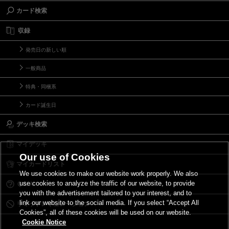
カード検索
収録
発売日の新しい順
一般商品
特典・同梱系
カード誕生日
デッキ検索
マイデッキ
Our use of Cookies
マイカードリスト
We use cookies to make our website work properly. We also
use cookies to analyze the traffic of our website, to provide
Ｑ＆Ａ
you with the advertisement tailored to your interest, and to
link our website to the social media. If you select “Accept All
リミットレギュレーション
Cookies”, all of these cookies will be used on our website.
Cookie Notice