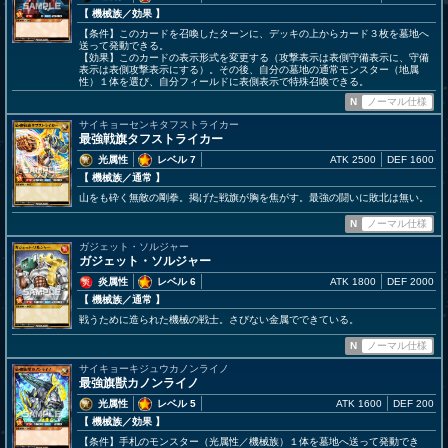
【 機械族
／効果
】
【条件】このカードを召喚したターンに、デッキの上からカード３枚を墓地へ
送って発動できる。
【効果】このカードの表示形式を変更する（攻撃表示は表側守備表示に、守備
表示は表側攻撃表示にする）。その後、自分の墓地の通常モンスター（地属
性）１体を選び、自分フィールドに表側表示で特殊召喚できる。
N
ノーマル仕様
サイキョーセンキタフストライカー
最強戦旗タフストライカー
光属性
レベル 7
ATK 2500
DEF 1600
【 機械族
／通常
】
山をも砕く無敵の剛拳。掲げた戦旗が胸を焦がす。最強の闘いに敗北は無い。
N
ノーマル仕様
ガジェット・ソルジャー
ガジェット・ソルジャー
炎属性
レベル 6
ATK 1800
DEF 2000
【 機械族
／通常
】
戦うために造られた機械の戦士。さびない金属でできている。
N
ノーマル仕様
サイキョーキジュウカノンライノ
最強旗獣カノンライノ
光属性
レベル 5
ATK 1600
DEF 200
【 機械族
／効果
】
【条件】手札のモンスター（光属性／機械族）１体を墓地へ送って発動でき