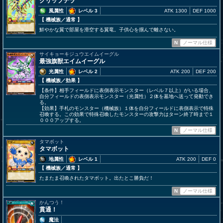
クリップテラ
風属性
レベル 3
ATK 1300
DEF 1000
【 機械族
／通常
】
鮮やかな翼で部屋を滑空する翼竜。子供心を掴んで離さない。
N
ノーマル仕様
サイキョーキジュウエイムイーグル
最強旗獣エイムイーグル
光属性
レベル 2
ATK 200
DEF 200
【 機械族
／効果
】
【条件】相手フィールドに表側表示モンスター（レベル７以上）がいる場合、
自分フィールドの表側表示モンスター（光属性）２体を墓地へ送って発動でき
る。
【効果】手札のモンスター（機械族）１体を自分フィールドに表側表示で特殊
召喚する。この効果で特殊召喚したモンスターの攻撃力はターン終了時まで１
０００アップする。
N
ノーマル仕様
タマボット
タマボット
地属性
レベル 1
ATK 200
DEF 0
【 機械族
／通常
】
たまたま召喚されたタマボット。出たとこ勝負だ！
N
ノーマル仕様
かんつう！
貫通！
魔法