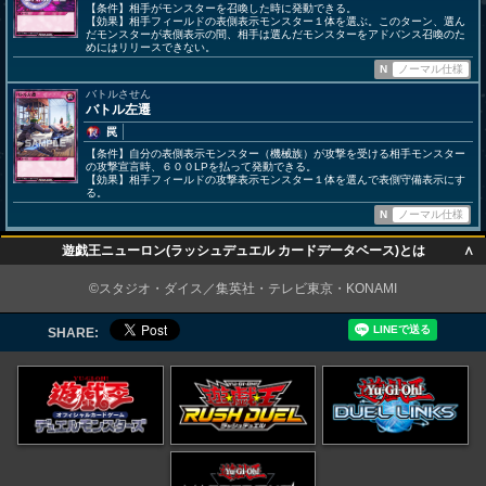
【条件】相手がモンスターを召喚した時に発動できる。
【効果】相手フィールドの表側表示モンスター１体を選ぶ。このターン、選ん
だモンスターが表側表示の間、相手は選んだモンスターをアドバンス召喚のた
めにはリリースできない。
N
ノーマル仕様
バトルさせん
バトル左遷
罠
【条件】自分の表側表示モンスター（機械族）が攻撃を受ける相手モンスター
の攻撃宣言時、６００LPを払って発動できる。
【効果】相手フィールドの攻撃表示モンスター１体を選んで表側守備表示にす
る。
N
ノーマル仕様
∧
遊戯王ニューロン(ラッシュデュエル カードデータベース)とは
∧
©スタジオ・ダイス／集英社・テレビ東京・KONAMI
SHARE: