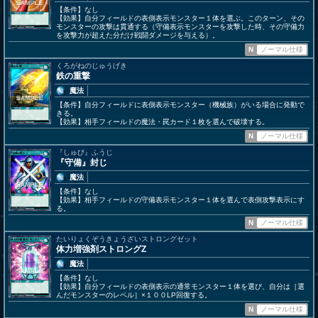
【条件】なし
【効果】自分フィールドの表側表示モンスター１体を選ぶ。このターン、その
モンスターの攻撃は貫通する（守備表示モンスターを攻撃した時、その守備力
を攻撃力が超えた分だけ戦闘ダメージを与える）。
N
ノーマル仕様
くろがねのじゅうげき
鉄の重撃
魔法
【条件】自分フィールドに表側表示モンスター（機械族）がいる場合に発動で
きる。
【効果】相手フィールドの魔法・罠カード１枚を選んで破壊する。
N
ノーマル仕様
『しゅび』ふうじ
『守備』封じ
魔法
【条件】なし
【効果】相手フィールドの守備表示モンスター１体を選んで表側攻撃表示にす
る。
N
ノーマル仕様
たいりょくぞうきょうざいストロングゼット
体力増強剤ストロングZ
魔法
【条件】なし
【効果】自分フィールドの表側表示の通常モンスター１体を選び、自分は［選
んだモンスターのレベル］×１００LP回復する。
N
ノーマル仕様