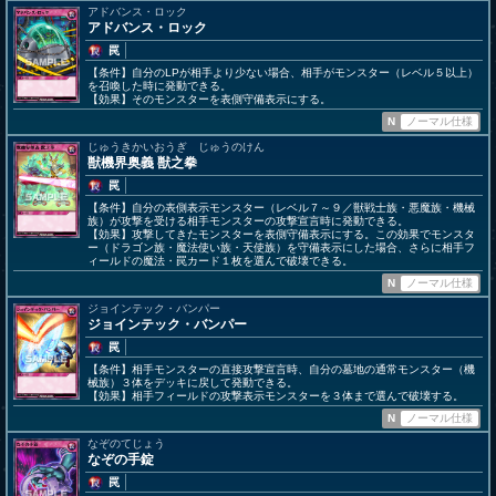
アドバンス・ロック
アドバンス・ロック
罠
【条件】自分のLPが相手より少ない場合、相手がモンスター（レベル５以上）
を召喚した時に発動できる。
【効果】そのモンスターを表側守備表示にする。
N
ノーマル仕様
じゅうきかいおうぎ じゅうのけん
獣機界奥義 獣之拳
罠
【条件】自分の表側表示モンスター（レベル７～９／獣戦士族・悪魔族・機械
族）が攻撃を受ける相手モンスターの攻撃宣言時に発動できる。
【効果】攻撃してきたモンスターを表側守備表示にする。この効果でモンスタ
ー（ドラゴン族・魔法使い族・天使族）を守備表示にした場合、さらに相手フ
ィールドの魔法・罠カード１枚を選んで破壊できる。
N
ノーマル仕様
ジョインテック・バンパー
ジョインテック・バンパー
罠
【条件】相手モンスターの直接攻撃宣言時、自分の墓地の通常モンスター（機
械族）３体をデッキに戻して発動できる。
【効果】相手フィールドの攻撃表示モンスターを３体まで選んで破壊する。
N
ノーマル仕様
なぞのてじょう
なぞの手錠
罠