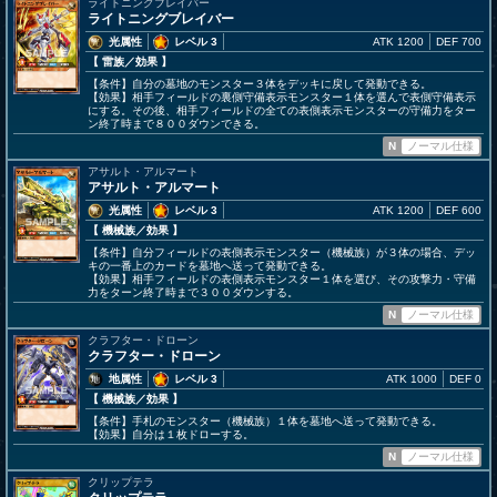
ライトニングブレイバー
ライトニングブレイバー
光属性
レベル 3
ATK 1200
DEF 700
【 雷族
／効果
】
【条件】自分の墓地のモンスター３体をデッキに戻して発動できる。
【効果】相手フィールドの裏側守備表示モンスター１体を選んで表側守備表示
にする。その後、相手フィールドの全ての表側表示モンスターの守備力をター
ン終了時まで８００ダウンできる。
N
ノーマル仕様
アサルト・アルマート
アサルト・アルマート
光属性
レベル 3
ATK 1200
DEF 600
【 機械族
／効果
】
【条件】自分フィールドの表側表示モンスター（機械族）が３体の場合、デッ
キの一番上のカードを墓地へ送って発動できる。
【効果】相手フィールドの表側表示モンスター１体を選び、その攻撃力・守備
力をターン終了時まで３００ダウンする。
N
ノーマル仕様
クラフター・ドローン
クラフター・ドローン
地属性
レベル 3
ATK 1000
DEF 0
【 機械族
／効果
】
【条件】手札のモンスター（機械族）１体を墓地へ送って発動できる。
【効果】自分は１枚ドローする。
N
ノーマル仕様
クリップテラ