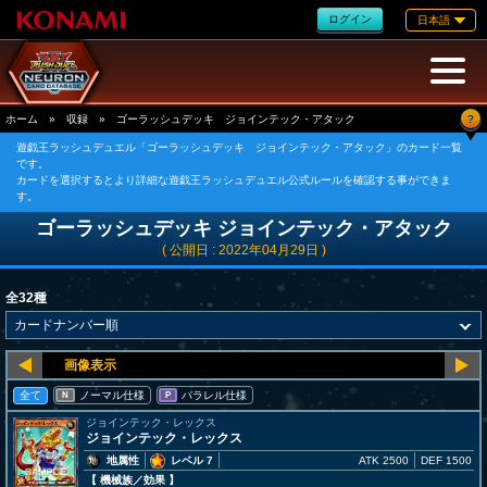
ログイン
日本語
?
ホーム
»
収録
»
ゴーラッシュデッキ ジョインテック・アタック
遊戯王ラッシュデュエル「ゴーラッシュデッキ ジョインテック・アタック」のカード一覧
です。
カードを選択するとより詳細な遊戯王ラッシュデュエル公式ルールを確認する事ができま
す。
ゴーラッシュデッキ ジョインテック・アタック
( 公開日 : 2022年04月29日 )
全32種
全て
ノーマル仕様
パラレル仕様
N
P
ジョインテック・レックス
ジョインテック・レックス
地属性
レベル 7
ATK 2500
DEF 1500
【 機械族
／効果
】