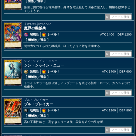
【 雷族
／通常
】
落雷と共に現れる電気生物。身体を電流化して回路に侵入し、機械を故障させ
てしまうぞ。
N
ノーマル仕様
まかいのきかいへい
魔界の機械兵
闇属性
レベル 4
ATK 1400
DEF 1200
【 機械族
／通常
】
闇の力でつくられた機械兵。狂ったように敵を破壊する。
N
ノーマル仕様
シン・シャイン・ニュー
シン・シャイン・ニュー
光属性
レベル 4
ATK 1400
DEF 600
【 機械族
／通常
】
トライ＆エラーを繰り返しアップデートを続ける新米ドローン。ガムシャラに
稼働中。
N
ノーマル仕様
ブル・ブレイカー
ブル・ブレイカー
地属性
レベル 4
ATK 1200
DEF 800
【 機械族
／通常
】
高い工事性能と、高すぎるリース代。段取り八分の見せ所。
N
ノーマル仕様