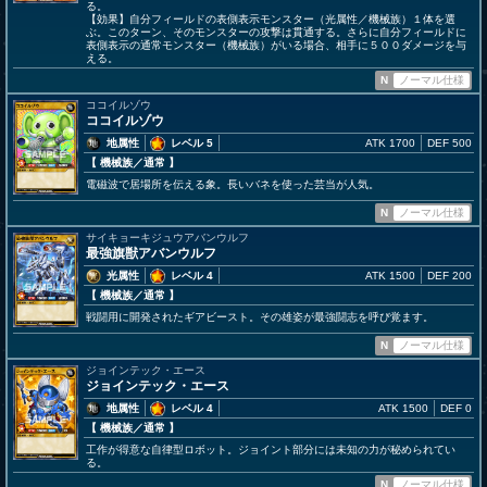
る。
【効果】自分フィールドの表側表示モンスター（光属性／機械族）１体を選
ぶ。このターン、そのモンスターの攻撃は貫通する。さらに自分フィールドに
表側表示の通常モンスター（機械族）がいる場合、相手に５００ダメージを与
える。
N
ノーマル仕様
ココイルゾウ
ココイルゾウ
地属性
レベル 5
ATK 1700
DEF 500
【 機械族
／通常
】
電磁波で居場所を伝える象。長いバネを使った芸当が人気。
N
ノーマル仕様
サイキョーキジュウアバンウルフ
最強旗獣アバンウルフ
光属性
レベル 4
ATK 1500
DEF 200
【 機械族
／通常
】
戦闘用に開発されたギアビースト。その雄姿が最強闘志を呼び覚ます。
N
ノーマル仕様
ジョインテック・エース
ジョインテック・エース
地属性
レベル 4
ATK 1500
DEF 0
【 機械族
／通常
】
工作が得意な自律型ロボット。ジョイント部分には未知の力が秘められてい
る。
N
ノーマル仕様