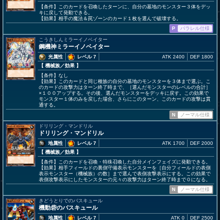
【条件】このカードを召喚したターンに、自分の墓地のモンスター３体をデッ
キに戻して発動できる。
【効果】相手の魔法＆罠ゾーンのカード１枚を選んで破壊する。
P
パラレル仕様
こうきしんミラーイノベイター
鋼機神ミラーイノベイター
光属性
レベル 7
ATK 2400
DEF 1800
【 機械族
／効果
】
【条件】なし
【効果】このカードと同じ種族の自分の墓地のモンスターを３体まで選ぶ。こ
のカードの攻撃力はターン終了時まで、［選んだモンスターのレベルの合計］
×１００アップする。その後、選んだモンスターをデッキに戻す。この効果で
モンスター１体のみを戻した場合、さらにこのターン、このカードの攻撃は貫
通する。
N
ノーマル仕様
ドリリング・マンドリル
ドリリング・マンドリル
地属性
レベル 7
ATK 1700
DEF 2000
【 機械族
／効果
】
【条件】このカードを召喚・特殊召喚した自分メインフェイズに発動できる。
【効果】相手フィールドの裏側守備表示モンスターを［自分フィールドの表側
表示モンスター（機械族）の数］まで選んで表側攻撃表示にする。この効果で
表側攻撃表示にしたモンスターの元々の攻撃力はターン終了時まで０になる。
N
ノーマル仕様
きどうとりでのバスキュール
機動砦のバスキュール
地属性
レベル 7
ATK 0
DEF 2500