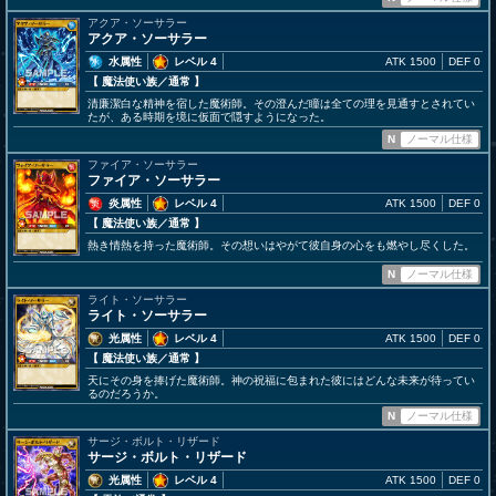
アクア・ソーサラー
アクア・ソーサラー
水属性
レベル 4
ATK 1500
DEF 0
【 魔法使い族
／通常
】
清廉潔白な精神を宿した魔術師。その澄んだ瞳は全ての理を見通すとされてい
たが、ある時期を境に仮面で隠すようになった。
N
ノーマル仕様
ファイア・ソーサラー
ファイア・ソーサラー
炎属性
レベル 4
ATK 1500
DEF 0
【 魔法使い族
／通常
】
熱き情熱を持った魔術師。その想いはやがて彼自身の心をも燃やし尽くした。
N
ノーマル仕様
ライト・ソーサラー
ライト・ソーサラー
光属性
レベル 4
ATK 1500
DEF 0
【 魔法使い族
／通常
】
天にその身を捧げた魔術師。神の祝福に包まれた彼にはどんな未来が待ってい
るのだろうか。
N
ノーマル仕様
サージ・ボルト・リザード
サージ・ボルト・リザード
光属性
レベル 4
ATK 1500
DEF 0