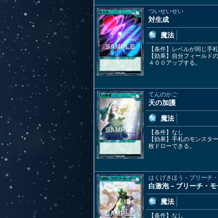
ついせいせい
対生成
魔法
【条件】レベルが同じ手
【効果】自分フィールド
４００アップする。
てんのかご
天の加護
魔法
【条件】なし
【効果】手札のモンスタ
枚ドローできる。
はくげきほう－ブリーチ
白激泡－ブリーチ・モ
魔法
【条件】なし