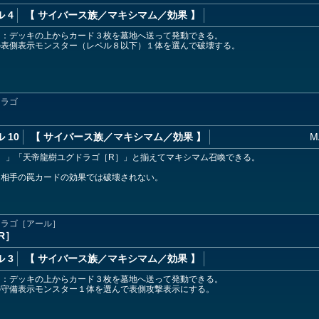
 4
【 サイバース族
／マキシマム／効果
】
ド：デッキの上からカード３枚を墓地へ送って発動できる。
の表側表示モンスター（レベル８以下）１体を選んで破壊する。
ドラゴ
 10
【 サイバース族
／マキシマム／効果
】
M
］」「天帝龍樹ユグドラゴ［R］」と揃えてマキシマム召喚できる。
ド
は相手の罠カードの効果では破壊されない。
ドラゴ［アール］
R］
 3
【 サイバース族
／マキシマム／効果
】
ド：デッキの上からカード３枚を墓地へ送って発動できる。
の守備表示モンスター１体を選んで表側攻撃表示にする。