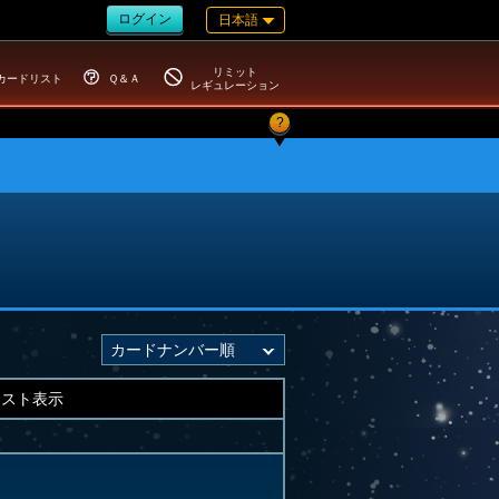
ログイン
日本語
リミット
カードリスト
Ｑ＆Ａ
レギュレーション
?
キスト表示