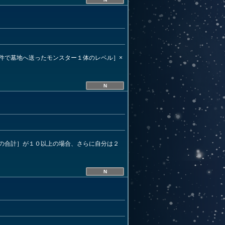
件で墓地へ送ったモンスター１体のレベル］×
N
の合計］が１０以上の場合、さらに自分は２
N