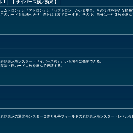
 1
【 サイバース族
／効果
】
フェムトロン」と「アトロン」と「ゼプトロン」がいる場合、その３体を好きな順番
のこのカードを墓地へ送り、自分は３枚ドローする。その後、自分は手札３枚を選ん
に表側表示モンスター（サイバース族）がいる場合に発動できる。
の魔法・罠カード１枚を選んで破壊する。
の表側表示の通常モンスター２体と相手フィールドの表側表示モンスター（レベル８