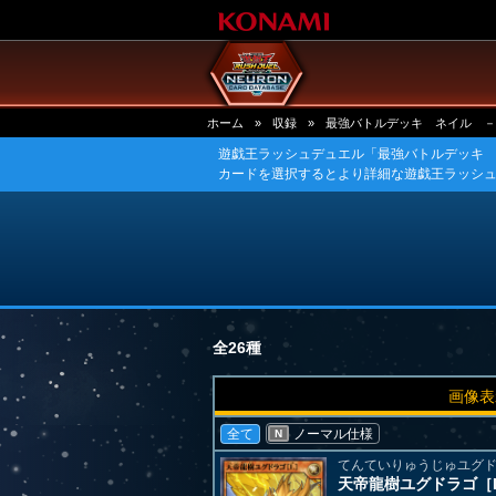
ホーム
»
収録
»
最強バトルデッキ ネイル －
遊戯王ラッシュデュエル「最強バトルデッキ
カードを選択するとより詳細な遊戯王ラッシ
全26種
画像表
全て
ノーマル仕様
N
てんていりゅうじゅユグ
天帝龍樹ユグドラゴ［