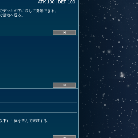
ATK 100
DEF 100
でデッキの下に戻して発動できる。
で墓地へ送る。
N
N
以下）１体を選んで破壊する。
N