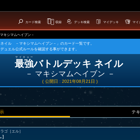
カード検索
収録
デッキ検索
マイデッキ
マイ
マキシマムヘイブン－
 ネイル －マキシマムヘイブン－」のカード一覧です。
ュデュエル公式ルールを確認する事ができます。
サイキョー
最強
バトルデッキ ネイル
－ マキシマムヘイブン －
( 公開日 : 2021年08月21日 )
示
テ
ドラゴ［エル］
L］