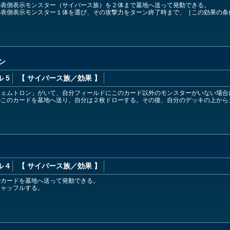
の表側表示モンスター（サイバース族）を２体まで墓地へ送って発動できる。
の表側表示モンスター１体を選び、その攻撃力をターン終了時まで、［この効果の条
ン
 5
【 サイバース族
／効果
】
フェムトロン」がいて、自分フィールドにこのカード以外のモンスターがいない場合
のこのカードを墓地へ送り、自分は２枚ドローする。その後、自分のデッキの上から
 4
【 サイバース族
／効果
】
のカードを墓地へ送って発動できる。
シャッフルする。