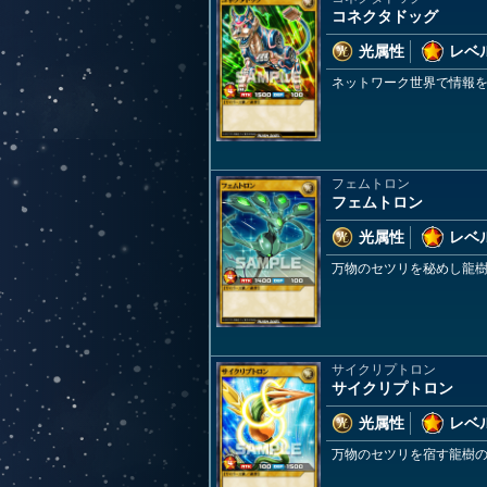
コネクタドッグ
光属性
レベル
ネットワーク世界で情報
フェムトロン
フェムトロン
光属性
レベル
万物のセツリを秘めし龍
サイクリプトロン
サイクリプトロン
光属性
レベル
万物のセツリを宿す龍樹