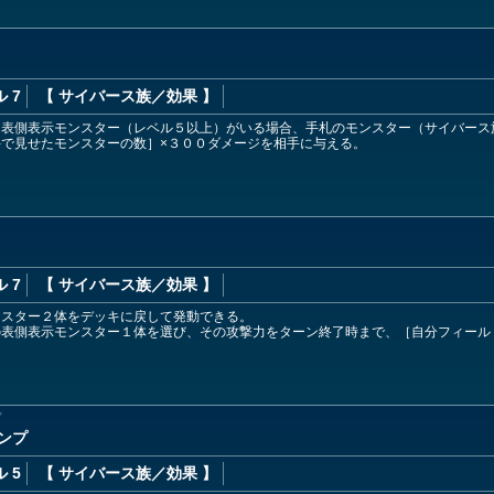
 7
【 サイバース族
／効果
】
に表側表示モンスター（レベル５以上）がいる場合、手札のモンスター（サイバース
で見せたモンスターの数］×３００ダメージを相手に与える。
 7
【 サイバース族
／効果
】
ンスター２体をデッキに戻して発動できる。
の表側表示モンスター１体を選び、その攻撃力をターン終了時まで、［自分フィール
プ
ンプ
 5
【 サイバース族
／効果
】