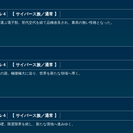
 4
【 サイバース族
／通常
】
を運ぶ電子獣。世代交代を経て品種改良され、裏表の無い性格となった。
 4
【 サイバース族
／通常
】
樹の源。極微極大に迫り、世界を新たな領域へ導く。
 4
【 サイバース族
／通常
】
の礎。限度限界を絶し、新たな境地へ進みゆく。