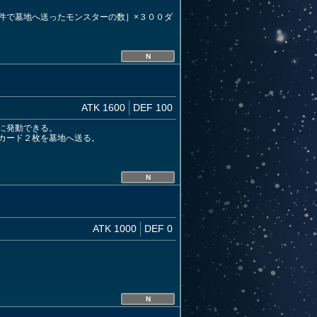
件で墓地へ送ったモンスターの数］×３００ダ
N
ATK 1600
DEF 100
に発動できる。
カード２枚を墓地へ送る。
N
ATK 1000
DEF 0
N