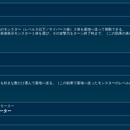
札のモンスター（レベル５以下／サイバース族）２体を墓地へ送って発動できる。
の表側表示モンスター１体を選び、その攻撃力をターン終了時まで、［この効果の条
ーを好きな数だけ選んで墓地へ送る。［この効果で墓地へ送ったモンスターのレベル
・モーター
ーター