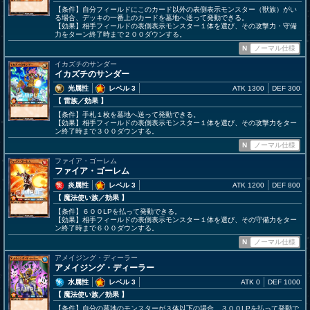
【条件】自分フィールドにこのカード以外の表側表示モンスター（獣族）がい
る場合、デッキの一番上のカードを墓地へ送って発動できる。
【効果】相手フィールドの表側表示モンスター１体を選び、その攻撃力・守備
力をターン終了時まで２００ダウンする。
N
ノーマル仕様
イカズチのサンダー
イカズチのサンダー
光属性
レベル 3
ATK 1300
DEF 300
【 雷族
／効果
】
【条件】手札１枚を墓地へ送って発動できる。
【効果】相手フィールドの表側表示モンスター１体を選び、その攻撃力をター
ン終了時まで３００ダウンする。
N
ノーマル仕様
ファイア・ゴーレム
ファイア・ゴーレム
炎属性
レベル 3
ATK 1200
DEF 800
【 魔法使い族
／効果
】
【条件】６００LPを払って発動できる。
【効果】相手フィールドの表側表示モンスター１体を選び、その守備力をター
ン終了時まで６００ダウンする。
N
ノーマル仕様
アメイジング・ディーラー
アメイジング・ディーラー
水属性
レベル 3
ATK 0
DEF 1000
【 魔法使い族
／効果
】
【条件】自分の墓地のモンスターが３体以下の場合、３００LPを払って発動で