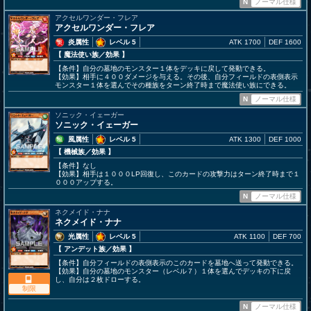
N
ノーマル仕様
アクセルワンダー・フレア
アクセルワンダー・フレア
炎属性
レベル 5
ATK 1700
DEF 1600
【 魔法使い族
／効果
】
【条件】自分の墓地のモンスター１体をデッキに戻して発動できる。
【効果】相手に４００ダメージを与える。その後、自分フィールドの表側表示
モンスター１体を選んでその種族をターン終了時まで魔法使い族にできる。
N
ノーマル仕様
ソニック・イェーガー
ソニック・イェーガー
風属性
レベル 5
ATK 1300
DEF 1000
【 機械族
／効果
】
【条件】なし
【効果】相手は１０００LP回復し、このカードの攻撃力はターン終了時まで１
０００アップする。
N
ノーマル仕様
ネクメイド・ナナ
ネクメイド・ナナ
光属性
レベル 5
ATK 1100
DEF 700
【 アンデット族
／効果
】
【条件】自分フィールドの表側表示のこのカードを墓地へ送って発動できる。
【効果】自分の墓地のモンスター（レベル７）１体を選んでデッキの下に戻
し、自分は２枚ドローする。
制限
N
ノーマル仕様