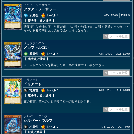
アクア・ソーサラー
アクア・ソーサラー
水属性
レベル 4
ATK 1500
DEF 0
【 魔法使い族
／通常
】
清廉潔白な精神を宿した魔術師。その澄んだ瞳は全ての理を見通すとされてい
たが、ある時期を境に仮面で隠すようになった。
N
ノーマル仕様
メカファルコン
メカファルコン
風属性
レベル 4
ATK 1400
DEF 1200
【 機械族
／通常
】
ジェットエンジンを装備した鷹。音の速度で飛ぶ事ができる。
N
ノーマル仕様
ドリアード
ドリアード
地属性
レベル 4
ATK 1200
DEF 1400
【 魔法使い族
／通常
】
森の精霊。草木の力を借りて相手の動きを封じる。
N
ノーマル仕様
シルバー・ウルフ
シルバー・ウルフ
地属性
レベル 3
ATK 1300
DEF 400
【 獣族
／効果
】