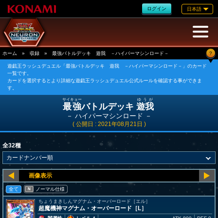
ログイン
日本語
?
ホーム
»
収録
»
最強バトルデッキ 遊我 －ハイパーマシンロード－
遊戯王ラッシュデュエル「最強バトルデッキ 遊我 －ハイパーマシンロード－」のカード
一覧です。
カードを選択するとより詳細な遊戯王ラッシュデュエル公式ルールを確認する事ができま
す。
サイキョー
ゆうが
最強
バトルデッキ
遊我
－ ハイパーマシンロード －
( 公開日 : 2021年08月21日 )
全32種
全て
ノーマル仕様
N
ちょうまきしんマグナム・オーバーロード［エル］
超魔機神マグナム・オーバーロード［L］