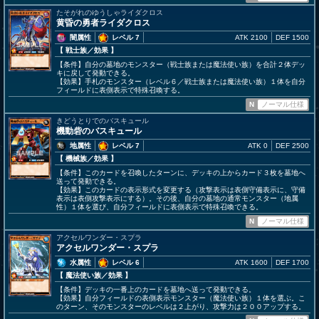
たそがれのゆうしゃライダクロス
黄昏の勇者ライダクロス
闇属性
レベル 7
ATK 2100
DEF 1500
【 戦士族
／効果
】
【条件】自分の墓地のモンスター（戦士族または魔法使い族）を合計２体デッ
キに戻して発動できる。
【効果】手札のモンスター（レベル６／戦士族または魔法使い族）１体を自分
フィールドに表側表示で特殊召喚する。
N
ノーマル仕様
きどうとりでのバスキュール
機動砦のバスキュール
地属性
レベル 7
ATK 0
DEF 2500
【 機械族
／効果
】
【条件】このカードを召喚したターンに、デッキの上からカード３枚を墓地へ
送って発動できる。
【効果】このカードの表示形式を変更する（攻撃表示は表側守備表示に、守備
表示は表側攻撃表示にする）。その後、自分の墓地の通常モンスター（地属
性）１体を選び、自分フィールドに表側表示で特殊召喚できる。
N
ノーマル仕様
アクセルワンダー・スプラ
アクセルワンダー・スプラ
水属性
レベル 6
ATK 1600
DEF 1700
【 魔法使い族
／効果
】
【条件】デッキの一番上のカードを墓地へ送って発動できる。
【効果】自分フィールドの表側表示モンスター（魔法使い族）１体を選ぶ。こ
のターン、そのモンスターのレベルは２上がり、攻撃力は２００アップする。