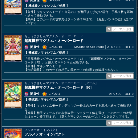
闇属性
レベル 4
ATK 800
DEF 0
【 機械族
／マキシマム／効果
】
【条件】マキシマムモード：自分のLPが相手より少ない場合、手札１枚を墓地
へ送って発動できる。
【効果】このカードの攻撃力はターン終了時まで、［お互いのLPの差］だけア
ップする。
N
ノーマル仕様
ちょうまきしんマグナム・オーバーロード
超魔機神マグナム・オーバーロード
闇属性
レベル 10
MAXIMUM ATK 3500
ATK 1900
DEF 0
【 機械族
／マキシマム／効果
】
「超魔機神マグナム・オーバーロード［L］」「超魔機神マグナム・オーバー
ロード［R］」と揃えてマキシマム召喚できる。
【条件】マキシマムモード
【永続効果】このカードは相手の罠カードの効果では破壊されない。
N
ノーマル仕様
ちょうまきしんマグナム・オーバーロード［アール］
超魔機神マグナム・オーバーロード［R］
闇属性
レベル 3
ATK 500
DEF 0
【 機械族
／マキシマム／効果
】
【条件】マキシマムモード：デッキの一番上のカードを墓地へ送って発動でき
る。
【効果】相手フィールドの表側表示モンスター１体を選び、このカードの攻撃
力はターン終了時まで、［選んだモンスターのレベル］×２００アップする。
N
ノーマル仕様
フルメテオ・インパクト
フルメテオ・インパクト