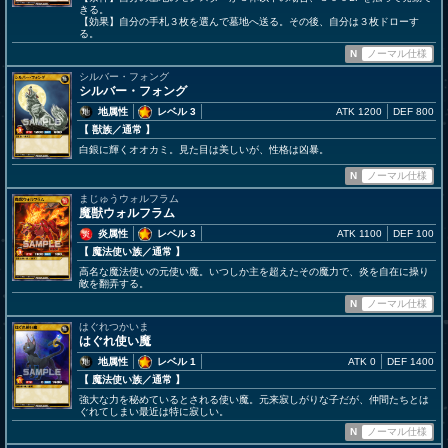
きる。
【効果】自分の手札３枚を選んで墓地へ送る。その後、自分は３枚ドローす
る。
N
ノーマル仕様
シルバー・フォング
シルバー・フォング
地属性
レベル 3
ATK 1200
DEF 800
【 獣族
／通常
】
白銀に輝くオオカミ。見た目は美しいが、性格は凶暴。
N
ノーマル仕様
まじゅうウォルフラム
魔獣ウォルフラム
炎属性
レベル 3
ATK 1100
DEF 100
【 魔法使い族
／通常
】
高名な魔法使いの元使い魔。いつしか主を超えたその魔力で、炎を自在に操り
敵を翻弄する。
N
ノーマル仕様
はぐれつかいま
はぐれ使い魔
地属性
レベル 1
ATK 0
DEF 1400
【 魔法使い族
／通常
】
強大な力を秘めているとされる使い魔。元来寂しがりな子だが、仲間たちとは
ぐれてしまい最近は特に寂しい。
N
ノーマル仕様