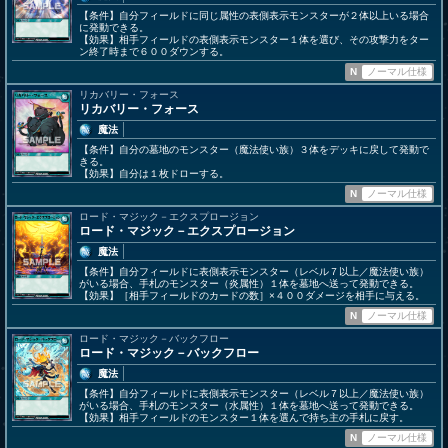
【条件】自分フィールドに同じ属性の表側表示モンスターが２体以上いる場合
に発動できる。
【効果】相手フィールドの表側表示モンスター１体を選び、その攻撃力をター
ン終了時まで６００ダウンする。
N
ノーマル仕様
リカバリー・フォース
リカバリー・フォース
魔法
【条件】自分の墓地のモンスター（魔法使い族）３体をデッキに戻して発動で
きる。
【効果】自分は１枚ドローする。
N
ノーマル仕様
ロード・マジック－エクスプロージョン
ロード・マジック－エクスプロージョン
魔法
【条件】自分フィールドに表側表示モンスター（レベル７以上／魔法使い族）
がいる場合、手札のモンスター（炎属性）１体を墓地へ送って発動できる。
【効果】［相手フィールドのカードの数］×４００ダメージを相手に与える。
N
ノーマル仕様
ロード・マジック－バックフロー
ロード・マジック－バックフロー
魔法
【条件】自分フィールドに表側表示モンスター（レベル７以上／魔法使い族）
がいる場合、手札のモンスター（水属性）１体を墓地へ送って発動できる。
【効果】相手フィールドのモンスター１体を選んで持ち主の手札に戻す。
N
ノーマル仕様