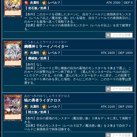
炎属性
レベル 7
ATK 2500
DEF 0
【 岩石族
／効果
】
【条件】このカードを召喚したターンに、自分フィールドに表側表示モンスタ
ー（レベル７以上／魔法使い族）がいる場合、自分フィールドの表側表示のこ
のカードを墓地へ送って発動できる。
【効果】相手フィールドの表側表示モンスター（レベル６以上）を全て破壊す
る。
N
ノーマル仕様
こうきしんミラーイノベイター
鋼機神ミラーイノベイター
光属性
レベル 7
ATK 2400
DEF 1800
【 機械族
／効果
】
【条件】なし
【効果】このカードと同じ種族の自分の墓地のモンスターを３体まで選ぶ。こ
のカードの攻撃力はターン終了時まで、［選んだモンスターのレベルの合計］
×１００アップする。その後、選んだモンスターをデッキに戻す。この効果で
モンスター１体のみを戻した場合、さらにこのターン、このカードの攻撃は貫
通する。
N
ノーマル仕様
あかつきのゆうしゃライダクロス
暁の勇者ライダクロス
光属性
レベル 7
ATK 2100
DEF 1500
【 戦士族
／効果
】
【条件】自分の墓地のモンスター（魔法使い族）２体をデッキに戻して発動で
きる。
【効果】手札のモンスター（レベル５以下／魔法使い族）を２体まで自分フィ
ールドに表側表示で特殊召喚する。
N
ノーマル仕様