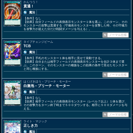
かんつう！
貫通！
魔法
【条件】なし
【効果】自分フィールドの表側表示モンスター１体を選ぶ。このターン、その
モンスターの攻撃は貫通する（守備表示モンスターを攻撃した時、その守備力
を攻撃力が超えた分だけ戦闘ダメージを与える）。
N
ノーマル仕様
タイプチェンジビーム
TCB
魔法
【条件】手札のモンスター１体を相手に見せて発動できる。
【効果】自分または相手フィールドの表側表示モンスターを合計３体まで選
ぶ。このターン、そのモンスターの種族をこの効果の条件で見せたモンスター
と同じ種族にする。
N
ノーマル仕様
はくげきほう－ブリーチ・モーター
白激泡－ブリーチ・モーター
魔法
【条件】なし
【効果】相手フィールドの表側表示モンスター（レベル７以上）１体を選び、
その攻撃力をターン終了時まで５００ダウンする。相手に５００ダメージを与
える。
N
ノーマル仕様
ライト・マジック
正しき力
魔法