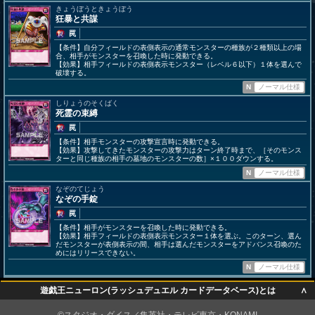
きょうぼうときょうぼう
狂暴と共謀
罠
【条件】自分フィールドの表側表示の通常モンスターの種族が２種類以上の場
合、相手がモンスターを召喚した時に発動できる。
【効果】相手フィールドの表側表示モンスター（レベル６以下）１体を選んで
破壊する。
N
ノーマル仕様
しりょうのそくばく
死霊の束縛
罠
【条件】相手モンスターの攻撃宣言時に発動できる。
【効果】攻撃してきたモンスターの攻撃力はターン終了時まで、［そのモンス
ターと同じ種族の相手の墓地のモンスターの数］×１００ダウンする。
N
ノーマル仕様
なぞのてじょう
なぞの手錠
罠
【条件】相手がモンスターを召喚した時に発動できる。
【効果】相手フィールドの表側表示モンスター１体を選ぶ。このターン、選ん
だモンスターが表側表示の間、相手は選んだモンスターをアドバンス召喚のた
めにはリリースできない。
N
ノーマル仕様
∧
遊戯王ニューロン(ラッシュデュエル カードデータベース)とは
∧