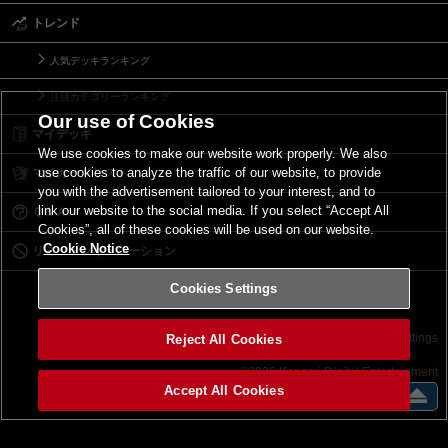
トレンド
人気デッキランキング
注目カテゴリーランキング
Our use of Cookies
マイデッキ
We use cookies to make our website work properly. We also
use cookies to analyze the traffic of our website, to provide
マイカードリスト
you with the advertisement tailored to your interest, and to
link our website to the social media. If you select “Accept All
Ｑ＆Ａ
Cookies”, all of these cookies will be used on our website.
Cookie Notice
リミットレギュレーション
Cookies Settings
お問い合わせ
ご利用規約
サイトポリシー
Cookies Settings
Reject All Cookies
©2026 Konami Digital Entertainment
Accept All Cookies