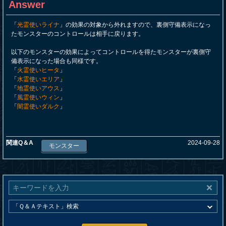
Answer
「
光霊使いライナ
」の効果の対象から外れますので、裏側守備表示になっ
たモンスターのコントロールは相手に戻ります。
以下のモンスターの効果によってコントロールを得たモンスターが裏側守
備表示になった場合も同様です。
「
火霊使いヒータ
」
「
水霊使いエリア
」
「
地霊使いアウス
」
「
風霊使いウィン
」
「
闇霊使いダルク
」
関連Q＆A
2024-09-28
モンスター