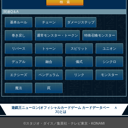
検 索
関連Q＆A
基本ルール
チェーン
ダメージステップ
巻き戻し
通常モンスター・トークン
特殊召喚モンスター
リバース
トゥーン
スピリット
ユニオン
デュアル
融合
儀式
シンクロ
エクシーズ
ペンデュラム
リンク
モンスター
魔法
罠
遊戯王ニューロン(オフィシャルカードゲーム カードデータベー
∧
ス)とは
©スタジオ・ダイス／集英社・テレビ東京・KONAMI