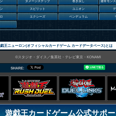
ン
ダメージステップ
巻き戻し
通常モン
ン
スピリット
ユニオン
ロ
エクシーズ
ペンデュラム
戯王ニューロン(オフィシャルカードゲーム カードデータベース)とは
©スタジオ・ダイス／集英社・テレビ東京・KONAMI
SHARE:
遊戯王カードゲーム公式サポー