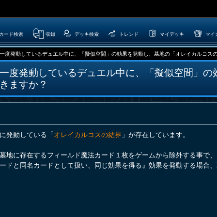
カード検索
収録
デッキ検索
トレンド
マイデッキ
マイ
一度発動しているデュエル中に、「擬似空間」の効果を発動し、墓地の「オレイカルコスの結界
一度発動しているデュエル中に、「擬似空間」の
きますか？
に発動している「
オレイカルコスの結界
」が存在しています。
墓地に存在するフィールド魔法カード１枚をゲームから除外する事で、
ードと同名カードとして扱い、同じ効果を得る』効果を発動する場合、