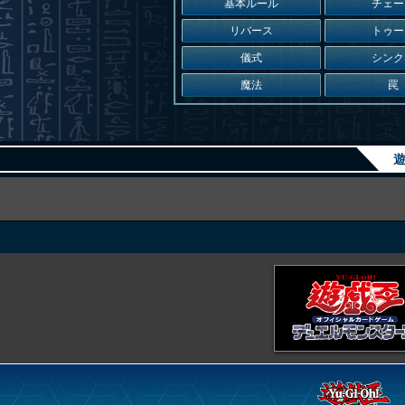
基本ルール
チェー
リバース
トゥー
儀式
シンク
魔法
罠
遊