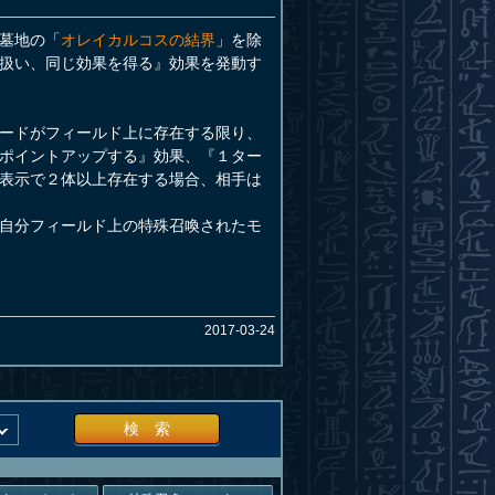
墓地の「
オレイカルコスの結界
」を除
扱い、同じ効果を得る』効果を発動す
ードがフィールド上に存在する限り、
ポイントアップする』効果、『１ター
表示で２体以上存在する場合、相手は
自分フィールド上の特殊召喚されたモ
2017-03-24
検 索