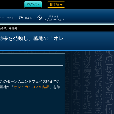
ログイン
日本語
リミット
カードリスト
Ｑ＆Ａ
レギュレーション
」を除外 ...
効果を発動し、墓地の「オレ
このターンのエンドフェイズ時までこ
墓地の「
オレイカルコスの結界
」を除