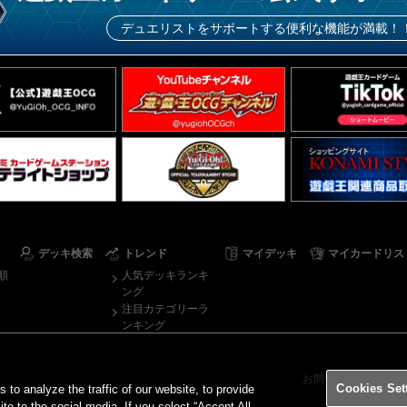
デュエリストをサポートする便利な機能が満載！
デッキ検索
トレンド
マイデッキ
マイカードリス
順
人気デッキランキ
ング
注目カテゴリーラ
ンキング
お問い合わせ
ご
Cookies Set
o analyze the traffic of our website, to provide
ite to the social media. If you select “Accept All